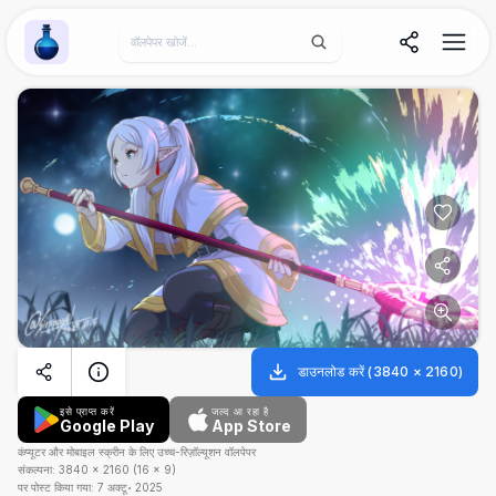
Wallpaper Alchemy
डाउनलोड करें
(
3840
×
2160
)
इसे प्राप्त करें
जल्द आ रहा है
Google Play
App Store
कंप्यूटर और मोबाइल स्क्रीन के लिए उच्च-रिज़ॉल्यूशन वॉलपेपर
संकल्पना:
3840
×
2160
(
16
×
9
)
पर पोस्ट किया गया:
7 अक्टू॰ 2025