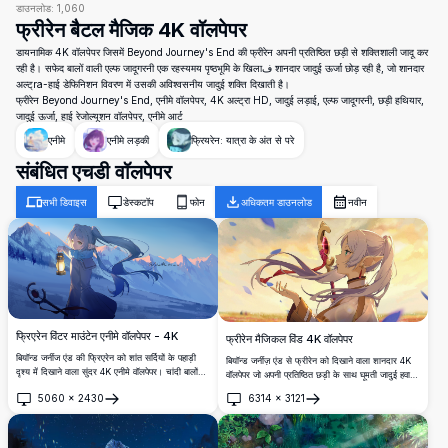
डाउनलोड:
1,060
फ्रीरेन बैटल मैजिक 4K वॉलपेपर
डायनामिक 4K वॉलपेपर जिसमें Beyond Journey's End की फ्रीरेन अपनी प्रतिष्ठित छड़ी से शक्तिशाली जादू कर
रही है। सफेद बालों वाली एल्फ जादूगरनी एक रहस्यमय पृष्ठभूमि के खिलाف शानदार जादुई ऊर्जा छोड़ रही है, जो शानदार
अल्ट्ra-हाई डेफिनिशन विवरण में उसकी अविश्वसनीय जादुई शक्ति दिखाती है।
फ्रीरेन Beyond Journey's End, एनीमे वॉलपेपर, 4K अल्ट्रा HD, जादुई लड़ाई, एल्फ जादूगरनी, छड़ी हथियार,
जादुई ऊर्जा, हाई रेजोल्यूशन वॉलपेपर, एनीमे आर्ट
एनीमे
एनीमे लड़की
फ्रियरेन: यात्रा के अंत से परे
संबंधित एचडी वॉलपेपर
सभी डिवाइस
डेस्कटॉप
फोन
अधिकतम डाउनलोड
नवीन
फ्रिएरेन विंटर माउंटेन एनीमे वॉलपेपर - 4K
फ्रीरेन मैजिकल विंड 4K वॉलपेपर
बियॉन्ड जर्नीज एंड की फ्रिएरेन को शांत सर्दियों के पहाड़ी
बियॉन्ड जर्नीज़ एंड से फ्रीरेन को दिखाने वाला शानदार 4K
दृश्य में दिखाने वाला सुंदर 4K एनीमे वॉलपेपर। चांदी बालों
वॉलपेपर जो अपनी प्रतिष्ठित छड़ी के साथ घूमती जादुई हवाओं
वाली एल्फ जादूगरनी गर्म सूर्यास्त की रोशनी के साथ बर्फ से
के बीच है। सफेद बालों वाली एल्फ जादूगरनी को स्वप्निल
5060
×
2430
6314
×
3121
ढकी शानदार चोटियों के सामने चमकती लालटेन पकड़े हुई है,
सूर्यास्त की पृष्ठभूमि में लहराते बालों और रहस्यमय माहौल के
खोलें
खोलें
जो शांतिपूर्ण और जादुई माहौल बनाता है।
साथ अल्ट्रा-हाई डेफिनिशन गुणवत्ता में सुंदरता से प्रस्तुत
किया गया है।