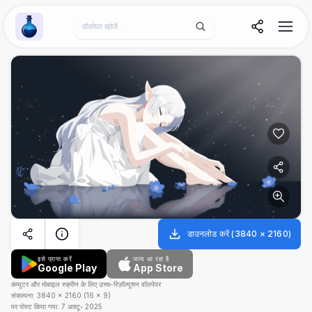
Wallpaper Alchemy
डाउनलोड करें
(
3840
×
2160
)
इसे प्राप्त करें
जल्द आ रहा है
Google Play
App Store
कंप्यूटर और मोबाइल स्क्रीन के लिए उच्च-रिज़ॉल्यूशन वॉलपेपर
संकल्पना:
3840
×
2160
(
16
×
9
)
पर पोस्ट किया गया:
7 अक्टू॰ 2025