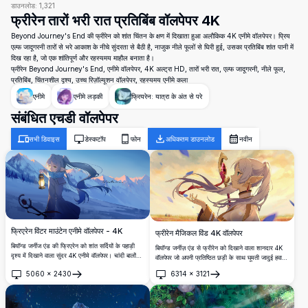
डाउनलोड:
1,321
फ्रीरेन तारों भरी रात प्रतिबिंब वॉलपेपर 4K
Beyond Journey's End की फ्रीरेन को शांत चिंतन के क्षण में दिखाता हुआ अलौकिक 4K एनीमे वॉलपेपर। प्रिय
एल्फ जादूगरनी तारों से भरे आकाश के नीचे सुंदरता से बैठी है, नाजुक नीले फूलों से घिरी हुई, उसका प्रतिबिंब शांत पानी में
दिख रहा है, जो एक शांतिपूर्ण और रहस्यमय माहौल बनाता है।
फ्रीरेन Beyond Journey's End, एनीमे वॉलपेपर, 4K अल्ट्रा HD, तारों भरी रात, एल्फ जादूगरनी, नीले फूल,
प्रतिबिंब, चिंतनशील दृश्य, उच्च रिज़ॉल्यूशन वॉलपेपर, रहस्यमय एनीमे कला
एनीमे
एनीमे लड़की
फ्रियरेन: यात्रा के अंत से परे
संबंधित एचडी वॉलपेपर
सभी डिवाइस
डेस्कटॉप
फोन
अधिकतम डाउनलोड
नवीन
फ्रिएरेन विंटर माउंटेन एनीमे वॉलपेपर - 4K
फ्रीरेन मैजिकल विंड 4K वॉलपेपर
बियॉन्ड जर्नीज एंड की फ्रिएरेन को शांत सर्दियों के पहाड़ी
बियॉन्ड जर्नीज़ एंड से फ्रीरेन को दिखाने वाला शानदार 4K
दृश्य में दिखाने वाला सुंदर 4K एनीमे वॉलपेपर। चांदी बालों
वॉलपेपर जो अपनी प्रतिष्ठित छड़ी के साथ घूमती जादुई हवाओं
वाली एल्फ जादूगरनी गर्म सूर्यास्त की रोशनी के साथ बर्फ से
के बीच है। सफेद बालों वाली एल्फ जादूगरनी को स्वप्निल
5060
×
2430
6314
×
3121
ढकी शानदार चोटियों के सामने चमकती लालटेन पकड़े हुई है,
सूर्यास्त की पृष्ठभूमि में लहराते बालों और रहस्यमय माहौल के
खोलें
खोलें
जो शांतिपूर्ण और जादुई माहौल बनाता है।
साथ अल्ट्रा-हाई डेफिनिशन गुणवत्ता में सुंदरता से प्रस्तुत
किया गया है।