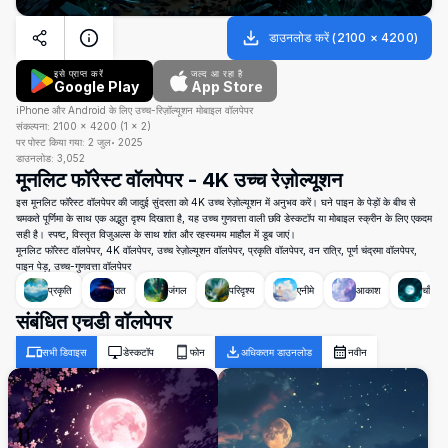
डाउनलोड करें
(
2100
×
4200
)
इसे प्राप्त करें
जल्द आ रहा है
Google Play
App Store
iPhone और Android के लिए उच्च-रिज़ॉल्यूशन मोबाइल वॉलपेपर
संकल्पना:
2100
×
4200
(
1
×
2
)
पर पोस्ट किया गया:
2 जुल॰ 2025
डाउनलोड:
3,052
मूनलिट फॉरेस्ट वॉलपेपर - 4K उच्च रेज़ोल्यूशन
इस मूनलिट फॉरेस्ट वॉलपेपर की जादुई सुंदरता को 4K उच्च रेज़ोल्यूशन में अनुभव करें। घने पाइन के पेड़ों के बीच से
चमकते पूर्णिमा के साथ एक अद्भुत दृश्य दिखाता है, यह उच्च गुणवत्ता वाली छवि डेस्कटॉप या मोबाइल स्क्रीन के लिए एकदम
सही है। स्पष्ट, विस्तृत विजुअल्स के साथ शांत और रहस्यमय माहौल में डूब जाएं।
मूनलिट फॉरेस्ट वॉलपेपर, 4K वॉलपेपर, उच्च रेज़ोल्यूशन वॉलपेपर, प्रकृति वॉलपेपर, वन रात्रि, पूर्ण चंद्रमा वॉलपेपर,
पाइन पेड़, उच्च-गुणवत्ता वॉलपेपर
प्रकृति
रात
जंगल
परिदृश्य
एनीमे
आकाश
चाँद
संबंधित एचडी वॉलपेपर
सभी डिवाइस
डेस्कटॉप
फोन
अधिकतम डाउनलोड
नवीन