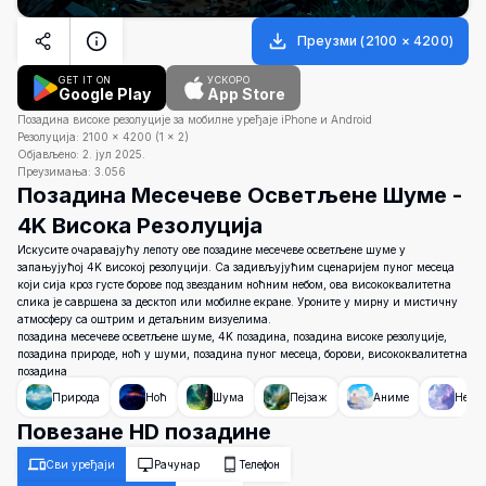
Преузми
(
2100
×
4200
)
GET IT ON
УСКОРО
Google Play
App Store
Позадина високе резолуције за мобилне уређаје iPhone и Android
Резолуција:
2100
×
4200
(
1
×
2
)
Објављено:
2. јул 2025.
Преузимања:
3.056
Позадина Месечеве Осветљене Шуме -
4K Висока Резолуција
Искусите очаравајућу лепоту ове позадине месечеве осветљене шуме у
запањујућој 4K високој резолуцији. Са задивљујућим сценаријем пуног месеца
који сија кроз густе борове под звезданим ноћним небом, ова висококвалитетна
слика је савршена за десктоп или мобилне екране. Уроните у мирну и мистичну
атмосферу са оштрим и детаљним визуелима.
позадина месечеве осветљене шуме, 4K позадина, позадина високе резолуције,
позадина природе, ноћ у шуми, позадина пуног месеца, борови, висококвалитетна
позадина
Природа
Ноћ
Шума
Пејзаж
Аниме
Небо
Повезане HD позадине
Сви уређаји
Рачунар
Телефон