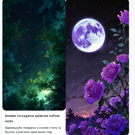
звезда, ова слика високог квалитета
доноси мирну атмосферу на ваш уређај.
Савршена за љубитеље природе, ова
ултра-детаљна тапета унапређује ваш
екран са задивљујућом јасноћом и
минималистичким дизајном.
Аниме позадина шумске ноћне
небо
Задивљујућа позадина у аниме стилу са
бујним шумским крошњама под