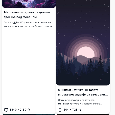
екран.
Мистична позадина са цветом
трешње под месецом
Задивљујући 4К фантастични пејзаж са
живописним магента стаблима трешње
у цвету под сјајним пуним месецом, са
маглоивитим планинама, одсјајном
водом и драматичним тамним стенама
које стварају етеричну, сновиту
атмосферу.
Минималистичка 4К тапета
високе резолуције са звезданим
небом
Доживите спокојну лепоту ове
минималистичке 4К тапете високе
резолуције са звезданим небом. Са
3840
×
2160
564
×
1128
мирном силуетом шуме испод
Отвори
Отвори
живописног, сјајног месеца и неба пуног