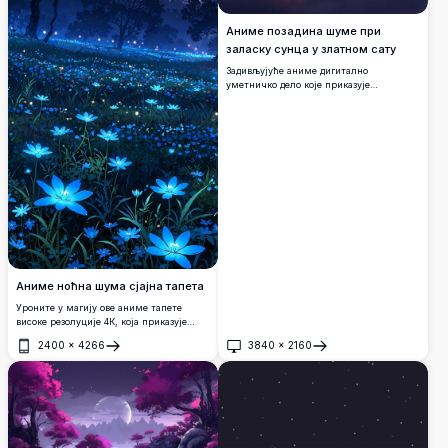
Аниме позадина шуме при
заласку сунца у златном сату
Задивљујуће аниме дигитално
уметничко дело које приказује
живописан залазак сунца над
магловитом шумом борова.
Драматични кумулусни облаци сјаје у
нијансама наранџасте, розе и
љубичасте боје док сунце залази испод
хоризонта.
Аниме ноћна шума сјајна тапета
Уроните у магију ове аниме тапете
високе резолуције 4К, која приказује
сањиву ноћну шуму осветљену сјајним
2400
×
4266
3840
×
2160
плавим цветовима. Под звезданим
Отвори
Отвори
небом са блиставим пуним месецом,
сцена хвата мирну, мистичну атмосферу
савршену за љубитеље природе и
анимеа. Идеална за десктоп рачунаре,
телефоне или таблете, ово
висококвалитетно уметничко дело
доноси дашак чаролије на било који