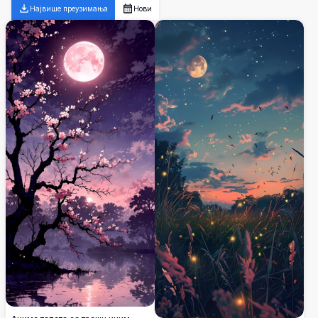
Највише преузимања
Нови