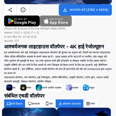
डाउनलोड करें
(
2100
×
4200
)
इसे प्राप्त करें
जल्द आ रहा है
Google Play
App Store
iPhone और Android के लिए उच्च-रिज़ॉल्यूशन मोबाइल वॉलपेपर
संकल्पना:
2100
×
4200
(
1
×
2
)
पर पोस्ट किया गया:
20 मई 2025
डाउनलोड:
271
आश्चर्यजनक लाइटहाउस वॉलपेपर - 4K हाई रेजोल्यूशन
इस आश्चर्यजनक 4K हाई-रेजोल्यूशन लाइटहाउस वॉलपेपर की सुंदरता का अनुभव करें, जिसमें एक शानदार लाइटहाउस
जीवंत औरोरा बोरियालिस आकाश के सामने चमक रहा है। ऊबड़-खाबड़ तटीय चट्टानों पर स्थापित, शांत समुद्र और
रंगीन सूर्यास्त की पृष्ठभूमि के साथ, यह उच्च-गुणवत्ता वाली छवि डेस्कटॉप या मोबाइल स्क्रीन के लिए एकदम सही है।
प्रकृति प्रेमियों और उन लोगों के लिए आदर्श जो अपने डिवाइस को बेहतर बनाने के लिए एक लुभावनी, हाई-डेफिनिशन
वॉलपेपर चाहते हैं। इस प्रीमियम, अल्ट्रा-एचडी वॉलपेपर को आज ही डाउनलोड करें और एक immersive दृश्य अनुभव
का आनंद लें!
लाइटहाउस वॉलपेपर, 4K वॉलपेपर, हाई रेजोल्यूशन, औरोरा बोरियालिस, प्रकृति वॉलपेपर, तटीय दृश्य, अल्ट्रा-एचडी,
डेस्कटॉप पृष्ठभूमि, मोबाइल वॉलपेपर, दर्शनीय परिदृश्य
रात
चमक
उत्तरी ध्रुवीय प्रकाश
आकाश
समुद्र
संबंधित एचडी वॉलपेपर
सभी डिवाइस
डेस्कटॉप
फोन
अधिकतम डाउनलोड
नवीन