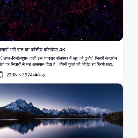
ितारों भरी रात का पर्वतीय वॉलपेपर 4K
 उच्च-रिज़ॉल्यूशन वाली इस शानदार वॉलपेपर में खुद को डुबोएं, जिसमें बेहतरीन
्वतों पर सितारों से भरा आसमान होता है। बैंगनी फूलों की जीवंत रंग बिरंगी छटा
oreground में नजर आती है, जो नीचे चमकती घाटी के साथ एक विपरीत दृश्य
2208
×
3924
खोलें
रस्तुत करती है। यह अद्भुत दृश्यकला मोबाइल या डेस्कटॉप स्क्रीन के लिए एकदम
ी है। इसके विस्तृत, अल्ट्रा-हाई-डेफिनिशन दृश्य आपके डिवाइस की सौंदर्यता
 बढ़ाने के लिए आदर्श हैं।