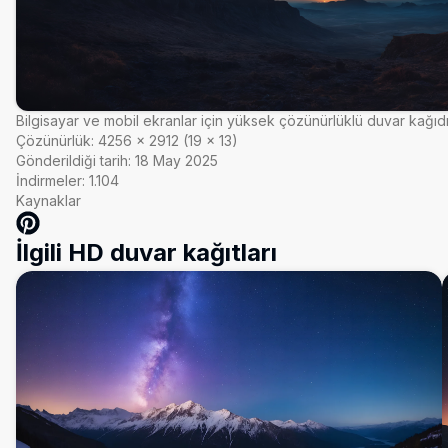
Bilgisayar ve mobil ekranlar için yüksek çözünürlüklü duvar kağıd
Çözünürlük:
4256
×
2912
(
19
×
13
)
Gönderildiği tarih:
18 May 2025
İndirmeler:
1.104
Kaynaklar
İlgili HD duvar kağıtları