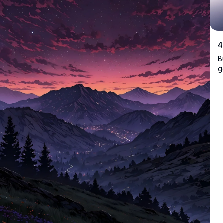
4
B
g
s
m
g