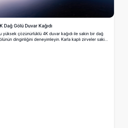
K Dağ Gölü Duvar Kağıdı
u yüksek çözünürlüklü 4K duvar kağıdı ile sakin bir dağ
ölünün dinginliğini deneyimleyin. Karla kaplı zirveler sakin
ulara yansır ve masaüstü veya mobil arka planlar için
ükemmel olan nefes kesici bir manzara oluşturur, doğanın
üzelliğine huzurlu bir kaçış sunar.