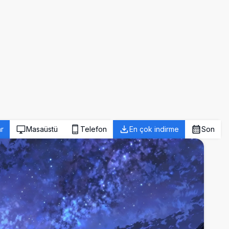
r
Masaüstü
Telefon
En çok indirme
Son