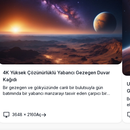
4K Yüksek Çözünürlüklü Yabancı Gezegen Duvar
Kağıdı
U
Bir gezegen ve gökyüzünde canlı bir bulutsuyla gün
G
batımında bir yabancı manzarayı tasvir eden çarpıcı bir
B
yüksek çözünürlüklü 4K duvar kağıdı. Uzay meraklıları için
e
mükemmel olan bu görüntü, dünyanın ötesindeki bir
k
manzaranın güzelliğini karmaşık detaylar ve canlı renklerle
3648
×
2160
Aç
a
yakalıyor.
ç
U