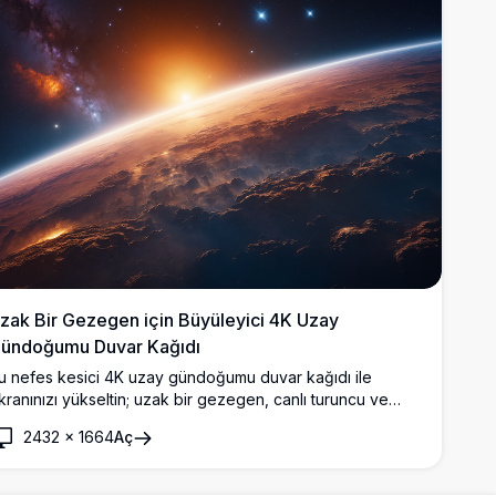
zak Bir Gezegen için Büyüleyici 4K Uzay
ündoğumu Duvar Kağıdı
u nefes kesici 4K uzay gündoğumu duvar kağıdı ile
kranınızı yükseltin; uzak bir gezegen, canlı turuncu ve
ırmızı tonlarda parlıyor. Kalın bulutlar, yükselen güneşin
2432
×
1664
Aç
ltında parıldıyor ve yıldızlarla dolu bir kozmos ile
erçeveleniyor; uzak bir galaksi, mistik bir çekicilik katıyor.
zay meraklıları için mükemmel olan bu ultra detaylı duvar