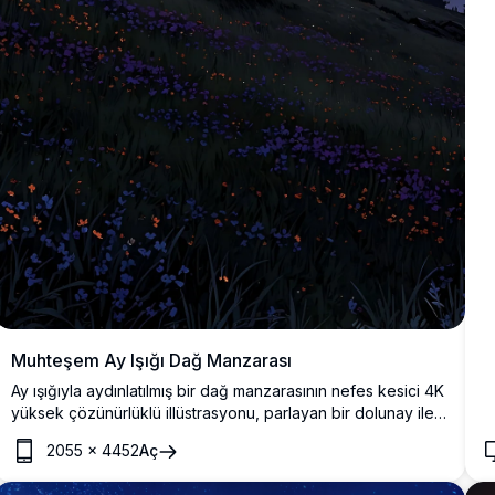
Muhteşem Ay Işığı Dağ Manzarası
Ay ışığıyla aydınlatılmış bir dağ manzarasının nefes kesici 4K
yüksek çözünürlüklü illüstrasyonu, parlayan bir dolunay ile
canlı bir gece gökyüzünü sergiliyor. Sahne, yabani
2055
×
4452
Aç
çiçeklerle süslenmiş dalgalı tepeler, köy ışıklarının
parıldadığı sakin bir vadi ve yıldızlarla dolu mor tonlu bir