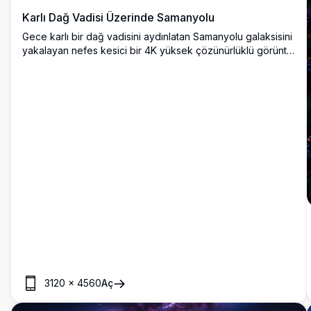
Karlı Dağ Vadisi Üzerinde Samanyolu
Gece karlı bir dağ vadisini aydınlatan Samanyolu galaksisini
yakalayan nefes kesici bir 4K yüksek çözünürlüklü görüntü.
Karla kaplı zirveler ve yaprak dökmeyen ağaçlar, sakin bir
göl ve altında yer alan küçük bir köyü çevreliyor, yıldızlı
gökyüzünün altında yumuşak bir şekilde parlıyor. Doğa
severler, astrofotografi meraklıları ve duvar sanatı veya
dijital koleksiyonlar için çarpıcı manzaralar arayanlar için
mükemmel.
3120
×
4560
Aç