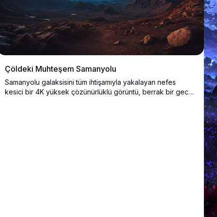
Çöldeki Muhteşem Samanyolu
Samanyolu galaksisini tüm ihtişamıyla yakalayan nefes
kesici bir 4K yüksek çözünürlüklü görüntü, berrak bir gece
gökyüzünde engebeli bir çöl manzarasının üzerinde
uzanıyor. Gün batımının canlı renkleri, geceyi derin maviye
karışarak kayalık araziyi ve uzak dağları aydınlatıyor.
Astronomi meraklıları, doğa severler ve muhteşem göksel
manzaralar arayan fotoğrafçılar için mükemmel.