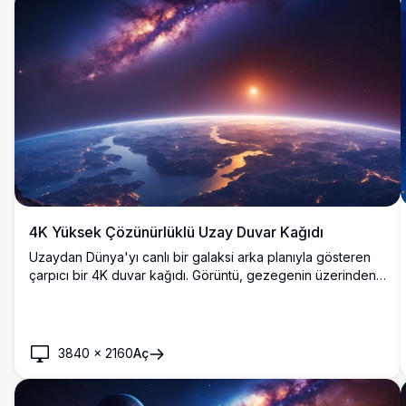
4K Yüksek Çözünürlüklü Uzay Duvar Kağıdı
Uzaydan Dünya'yı canlı bir galaksi arka planıyla gösteren
çarpıcı bir 4K duvar kağıdı. Görüntü, gezegenin üzerinden
doğan güneşi yakalar ve kıtaları ve okyanusları canlı
detaylarla vurgular. Masaüstü veya mobil arka planlar için
mükemmeldir ve dünyamız ile evrenin nefes kesici bir
görünümünü sunar.
3840
×
2160
Aç