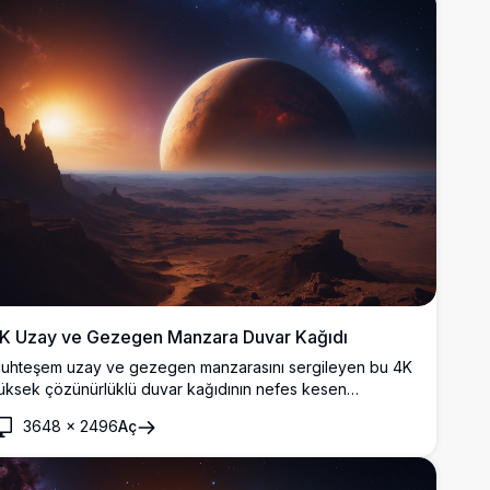
K Uzay ve Gezegen Manzara Duvar Kağıdı
uhteşem uzay ve gezegen manzarasını sergileyen bu 4K
üksek çözünürlüklü duvar kağıdının nefes kesen
üzelliğine dalın. Parlayan bir güneş ve yıldızlı bir gökyüzü
3648
×
2496
Aç
le uzak bir gezegenin canlı renklerine tanık olun, huzurlu
akat ilham verici bir sahne oluşturur. Masaüstü veya mobil
rka planlar için mükemmel.