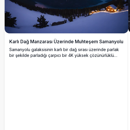
Karlı Dağ Manzarası Üzerinde Muhteşem Samanyolu
Samanyolu galaksisinin karlı bir dağ sırası üzerinde parlak
bir şekilde parladığı çarpıcı bir 4K yüksek çözünürlüklü
görüntü. Sahne, karla kaplı zirveleri ve yıldızlı gökyüzünü
yansıtan sakin bir gölü içeriyor. Bu nefes kesici kış vahşi
doğası, yıldızlı bir gece altında doğa tutkunları, yıldız
gözlemcileri ve el değmemiş manzaraların güzelliğini
arayanlar için mükemmel.