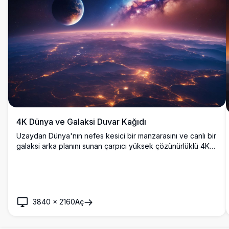
4K Dünya ve Galaksi Duvar Kağıdı
Uzaydan Dünya'nın nefes kesici bir manzarasını ve canlı bir
galaksi arka planını sunan çarpıcı yüksek çözünürlüklü 4K
duvar kağıdı. Bu görüntü, gece vakti aydınlatılmış Dünya'nın
şehirlerini, göksel bir gezegeni ve canlı bir Samanyolu'nu
yakalar, uzay meraklıları için mükemmeldir.
3840
×
2160
Aç