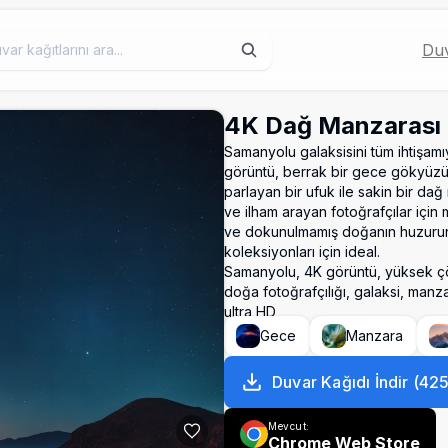
Duv
4K Dağ Manzarası
Samanyolu galaksisini tüm ihtişam
görüntü, berrak bir gece gökyüzün
parlayan bir ufuk ile sakin bir dağ
ve ilham arayan fotoğrafçılar için
ve dokunulmamış doğanın huzurunu s
koleksiyonları için ideal.
Samanyolu, 4K görüntü, yüksek ç
doğa fotoğrafçılığı, galaksi, manz
ultra HD
Gece
Manzara
Duvar Kağıdı İndir
(
42
Mevcut:
Chrome Web Store