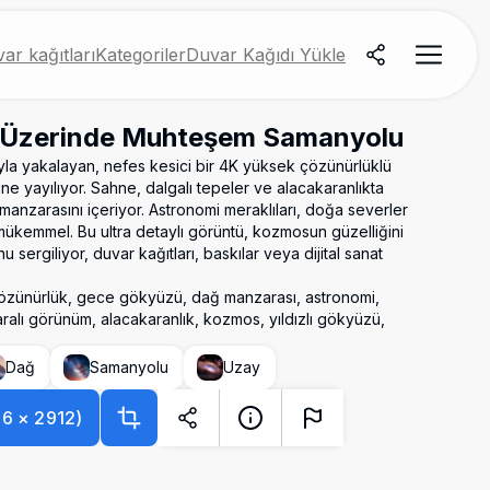
ar kağıtları
Kategoriler
Duvar Kağıdı Yükle
 Üzerinde Muhteşem Samanyolu
ıyla yakalayan, nefes kesici bir 4K yüksek çözünürlüklü
e yayılıyor. Sahne, dalgalı tepeler ve alacakaranlıkta
 manzarasını içeriyor. Astronomi meraklıları, doğa severler
 mükemmel. Bu ultra detaylı görüntü, kozmosun güzelliğini
ergiliyor, duvar kağıtları, baskılar veya dijital sanat
özünürlük, gece gökyüzü, dağ manzarası, astronomi,
aralı görünüm, alacakaranlık, kozmos, yıldızlı gökyüzü,
Dağ
Samanyolu
Uzay
56
×
2912
)