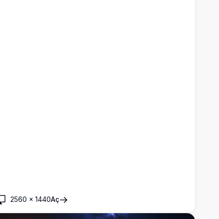
2560
×
1440
Aç