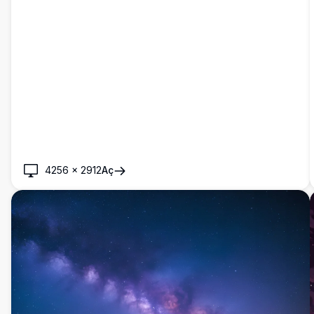
4256
×
2912
Aç