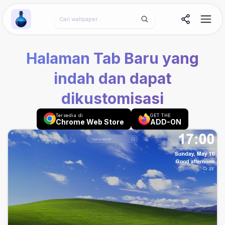
Wallpaper Alchemy
Halaman Tab Baru yang
indah dan dapat
dikustomisasi
Tersedia di
GET THE
Chrome Web Store
ADD-ON