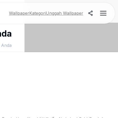
Wallpaper
Kategori
Unggah Wallpaper
nda
t Anda