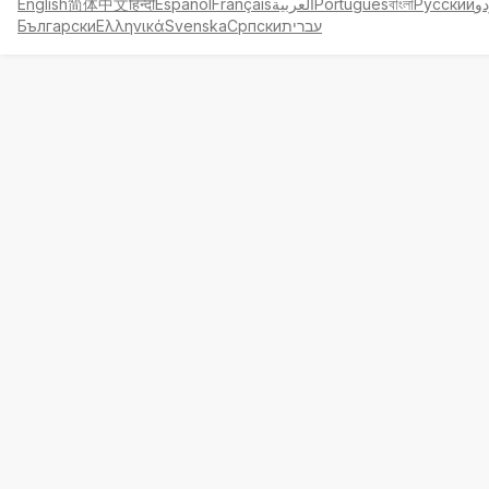
English
简体中文
हिन्दी
Español
Français
العربية
Português
বাংলা
Русский
دو
Български
Ελληνικά
Svenska
Српски
עברית