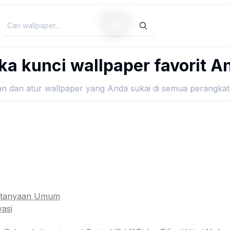
ka kunci wallpaper favorit A
n dan atur wallpaper yang Anda sukai di semua perangka
Buat akun
Masuk
rtanyaan Umum
vasi