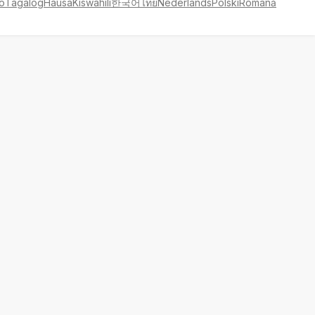
no
Tagalog
Hausa
Kiswahili
한국어
ไทย
Nederlands
Polski
Română