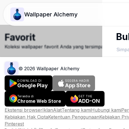
Wallpaper Alchemy
Bu
Favorit
Koleksi wallpaper favorit Anda yang tersimpan
Simpa
©
2026
Wallpaper Alchemy
DOWNLOAD DI
SEGERA HADIR
Google Play
App Store
Tersedia di
GET THE
ADD-ON
Chrome Web Store
Ekstensi browser
Iklan
Alat
Tentang kami
Hubungi kami
Pe
Kebijakan Hak Cipta
Ketentuan Penggunaan
Kebijakan Pri
Pinterest