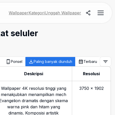
Wallpaper
Kategori
Unggah Wallpaper
at seluler
Ponsel
Paling banyak diunduh
Terbaru
Deskripsi
Resolusi
Wallpaper 4K resolusi tinggi yang
3750
×
1902
menakjubkan menampilkan mech
Evangelion dramatis dengan skema
warna pink dan hitam yang
dinamis. Komposisi artistik