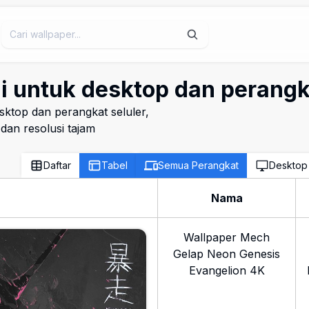
gi untuk desktop dan perangk
esktop dan perangkat seluler,
an resolusi tajam
Daftar
Tabel
Semua Perangkat
Desktop
Nama
Wallpaper Mech
Gelap Neon Genesis
Evangelion 4K