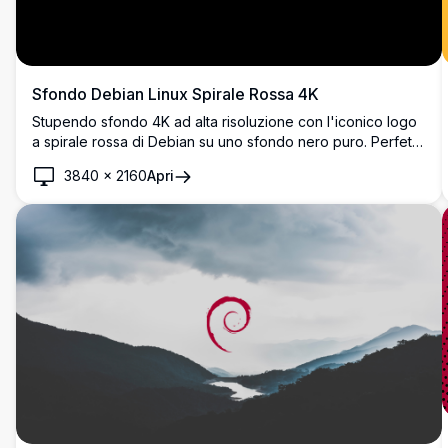
Sfondo Debian Linux Spirale Rossa 4K
Stupendo sfondo 4K ad alta risoluzione con l'iconico logo
a spirale rossa di Debian su uno sfondo nero puro. Perfetto
per gli appassionati di Linux e gli utenti Debian che cercano
3840
×
2160
Apri
uno sfondo desktop minimalista ed elegante che mette in
mostra il branding classico del sistema operativo open-
source in qualità ultra-alta definizione nitida.