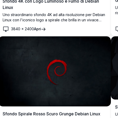
G
Sfondo 4K con Logo Luminoso e Fumo di Debian
Linux
U
r
Uno straordinario sfondo 4K ad alta risoluzione per Debian
s
Linux con l'iconico logo a spirale che brilla in un vivace
a
rosso su uno sfondo scuro e fumoso con calde tonalità
d
3840
×
2400
Apri
rosse e arancioni.
S
Sfondo Spirale Rosso Scuro Grunge Debian Linux
U