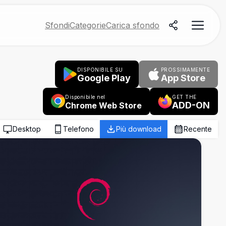
Sfondi
Categorie
Carica sfondo
DISPONIBILE SU
PROSSIMAMENTE
Google Play
App Store
Disponibile nel
GET THE
ADD-ON
Chrome Web Store
Desktop
Telefono
Più download
Recente