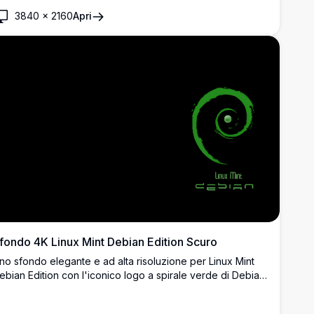
li appassionati di Linux e del software open-source.
3840
×
2160
Apri
fondo 4K Linux Mint Debian Edition Scuro
no sfondo elegante e ad alta risoluzione per Linux Mint
ebian Edition con l'iconico logo a spirale verde di Debian
u uno sfondo nero puro. Perfetto per gli appassionati di
inux e gli sviluppatori che cercano un'estetica minimalista