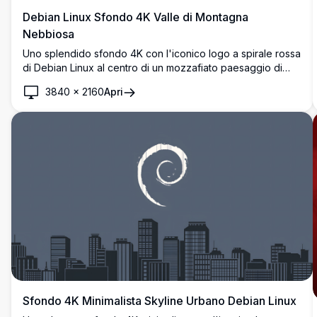
Debian Linux Sfondo 4K Valle di Montagna
Nebbiosa
Uno splendido sfondo 4K con l'iconico logo a spirale rossa
di Debian Linux al centro di un mozzafiato paesaggio di
valle di montagna nebbiosa, con un fiume sereno che
3840
×
2160
Apri
serpeggia tra drammatici picchi silhouettati.
Sfondo 4K Minimalista Skyline Urbano Debian Linux