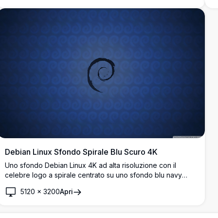
Debian Linux Sfondo Spirale Blu Scuro 4K
Uno sfondo Debian Linux 4K ad alta risoluzione con il
celebre logo a spirale centrato su uno sfondo blu navy
scuro con una sottile texture a motivo ripetuto del logo
5120
×
3200
Apri
Debian.