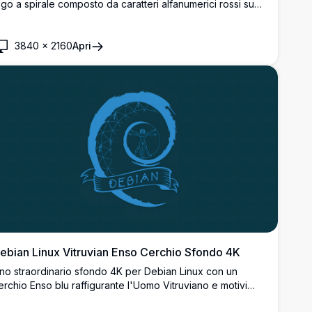
ogo a spirale composto da caratteri alfanumerici rossi su
no sfondo geometrico scuro low-poly. Perfetto per
viluppatori e appassionati di Linux.
3840
×
2160
Apri
ebian Linux Vitruvian Enso Cerchio Sfondo 4K
no straordinario sfondo 4K per Debian Linux con un
erchio Enso blu raffigurante l'Uomo Vitruviano e motivi
eometrici su uno sfondo verde acqua scuro. Perfetto per