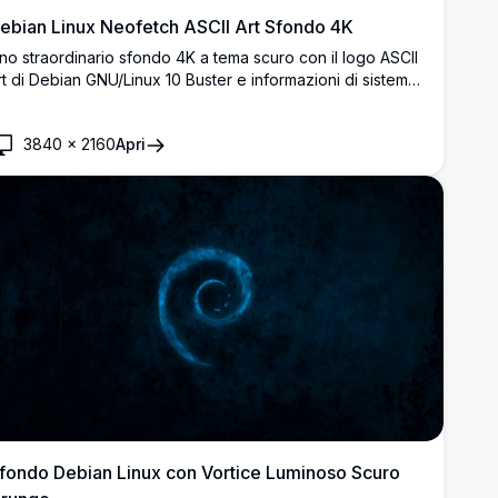
ebian Linux Neofetch ASCII Art Sfondo 4K
no straordinario sfondo 4K a tema scuro con il logo ASCII
rt di Debian GNU/Linux 10 Buster e informazioni di sistema
ra cui Kernel 4.19.0-12-686-pae e Bash 5.0.3, perfetto per
li appassionati di Linux.
3840
×
2160
Apri
fondo Debian Linux con Vortice Luminoso Scuro