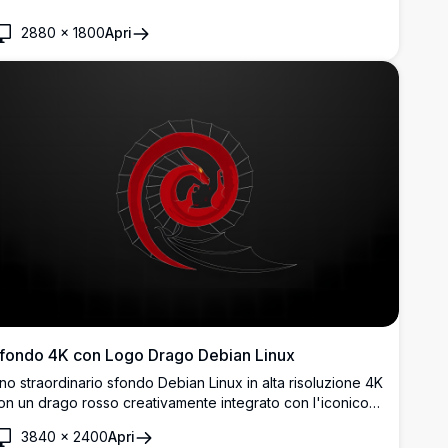
er il desktop.
2880
×
1800
Apri
fondo 4K con Logo Drago Debian Linux
no straordinario sfondo Debian Linux in alta risoluzione 4K
on un drago rosso creativamente integrato con l'iconico
ogo swirl di Debian su uno sfondo scuro elegante. Perfetto
3840
×
2400
Apri
er gli appassionati di Linux e gli sviluppatori.