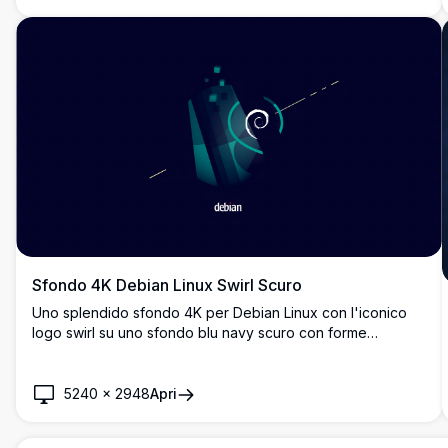
Sfondo 4K Debian Linux Swirl Scuro
Uno splendido sfondo 4K per Debian Linux con l'iconico
logo swirl su uno sfondo blu navy scuro con forme
geometriche teal luminose e dinamiche striature di luce,
perfetto per un desktop moderno.
5240
×
2948
Apri