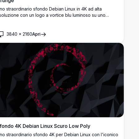
runge
no straordinario sfondo Debian Linux in 4K ad alta
isoluzione con un logo a vortice blu luminoso su uno
fondo scuro con texture grunge. Perfetto per gli
ppassionati di Linux e per chi ama personalizzare il
esktop.
3840
×
2160
Apri
fondo 4K Debian Linux Scuro Low Poly
no straordinario sfondo 4K per Debian Linux con l'iconico