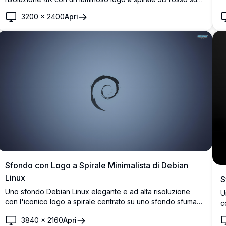
p
uno sfondo nero profondo. Perfetto per gli appassionati di
3200
×
2400
Apri
Linux e gli sviluppatori che cercano uno sfondo desktop
elegante e minimalista.
Sfondo con Logo a Spirale Minimalista di Debian
Linux
S
Uno sfondo Debian Linux elegante e ad alta risoluzione
U
con l'iconico logo a spirale centrato su uno sfondo sfumato
c
blu acciaio. Perfetto per sviluppatori e appassionati di Linux
l
3840
×
2160
Apri
che cercano un'estetica desktop pulita e minimalista.
p