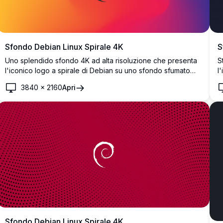
Sfondo Debian Linux Spirale 4K
S
Uno splendido sfondo 4K ad alta risoluzione che presenta
S
l'iconico logo a spirale di Debian su uno sfondo sfumato
l
vibrante. Il design fonde arancioni caldi, rosa accesi e viola
s
3840
×
2160
Apri
profondi, creando uno sfondo desktop moderno e
a
accattivante perfetto per gli appassionati di Linux e gli
p
utenti Debian.
e
Sfondo Debian Linux Spirale 4K