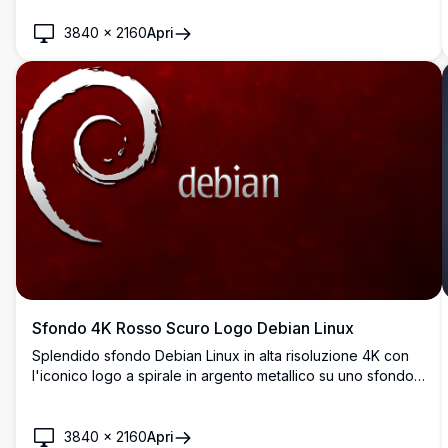
3840
×
2160
Apri
Sfondo 4K Rosso Scuro Logo Debian Linux
Splendido sfondo Debian Linux in alta risoluzione 4K con
l'iconico logo a spirale in argento metallico su uno sfondo
texture rosso cremisi profondo. Perfetto per gli
appassionati di Linux e gli sviluppatori che cercano un
desktop elegante.
3840
×
2160
Apri