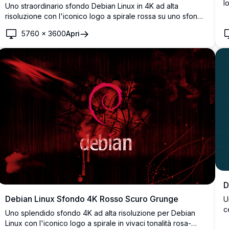
l
Uno straordinario sfondo Debian Linux in 4K ad alta
u
risoluzione con l'iconico logo a spirale rossa su uno sfondo
s
scuro con texture grunge. Perfetto per gli appassionati di
5760
×
3600
Apri
Linux e gli utenti Debian che cercano un'estetica desktop
minimalista.
D
Debian Linux Sfondo 4K Rosso Scuro Grunge
U
c
Uno splendido sfondo 4K ad alta risoluzione per Debian
g
Linux con l'iconico logo a spirale in vivaci tonalità rosa-