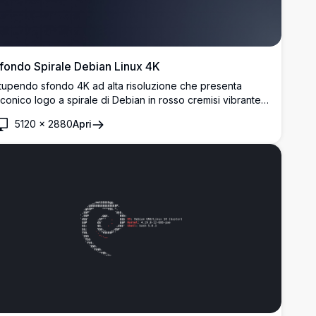
fondo Spirale Debian Linux 4K
tupendo sfondo 4K ad alta risoluzione che presenta
'iconico logo a spirale di Debian in rosso cremisi vibrante
u uno sfondo blu navy profondo. Perfetto per gli
5120
×
2880
Apri
ppassionati di Linux e gli utenti Debian che desiderano
ersonalizzare il proprio desktop con un design elegante
 minimalista che celebra il computing open source.