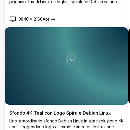
pinguino Tux di Linux e i loghi a spirale di Debian su uno
sfondo sfumato viola intenso. Perfetto per gli appassionati
di Linux e gli amanti dell'open source.
3840
×
2160
Apri
Sfondo 4K Teal con Logo Spirale Debian Linux
Uno straordinario sfondo Debian Linux in alta risoluzione 4K
con il leggendario logo a spirale e linee di costruzione