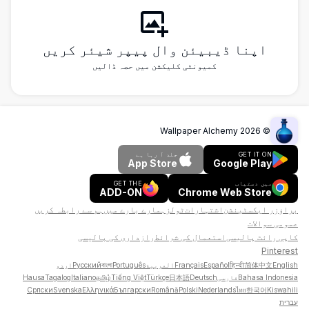
اپنا ڈیبیئن وال پیپر شیئر کریں
کمیونٹی کلیکشن میں حصہ ڈالیں
Wallpaper Alchemy
2026
©
GET IT ON
جلد آ رہا ہے
App Store
Google Play
میں دستیاب
GET THE
ADD-ON
Chrome Web Store
براؤزر ایکسٹینشن
اشتہارات
ٹولز
ہمارے بارے میں
ہم سے رابطہ کریں
عمومی سوالات
کاپی رائٹ پالیسی
استعمال کی شرائط
رازداری کی پالیسی
Pinterest
English
简体中文
हिन्दी
Español
Français
العربية
Português
বাংলা
Русский
اردو
Bahasa Indonesia
فارسی
Deutsch
日本語
Türkçe
Tiếng Việt
தமிழ்
Italiano
Tagalog
Hausa
Српски
Svenska
Ελληνικά
Български
Română
Polski
Nederlands
ไทย
한국어
Kiswahili
עברית