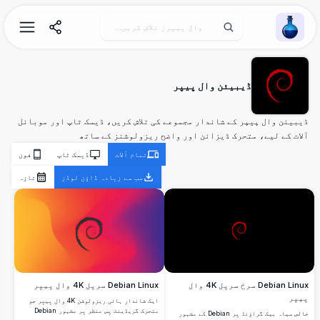
Wallpaper Alchemy
ڈیبیئن وال پیپر
ڈیبیئن وال پیپر کے شاندار مجموعے کی تلاش کریں، ڈیسک ٹاپ اور موبائل
آلات کے لیے، متحرک ڈیزائن اور واضح ریزولوشنز کے ساتھ
تمام آلات
ڈیسک ٹاپ
فون
سب سے زیادہ ڈاؤن لوڈز
تازہ
Debian Linux سرخ سرپل 4K وال
Debian Linux سرپل 4K وال پیپر
پیپر
ایک شاندار ہائی ریزولوشن 4K وال پیپر جو
متحرک گریڈینٹ پس منظر پر مشہور Debian
خالص سیاہ بیک گراؤنڈ پر Debian کے مشہور