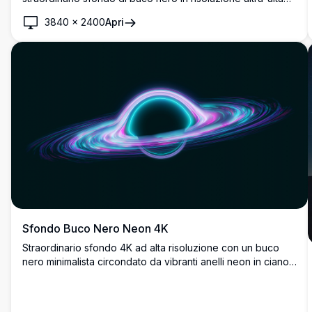
4K. Con eleganti linee fluide che spiraleggiano
3840
×
2400
Apri
nell'oscurità, questo design minimalista cattura
perfettamente l'attrazione gravitazionale e la misteriosa
bellezza dello spazio, ideale per desktop e display
moderni.
Sfondo Buco Nero Neon 4K
Straordinario sfondo 4K ad alta risoluzione con un buco
nero minimalista circondato da vibranti anelli neon in ciano,
rosa e viola. Questo design cosmico porta eleganza
celeste su qualsiasi schermo desktop o mobile, perfetto
per gli amanti dello spazio che cercano uno sfondo