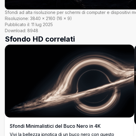
Sfondi ad alta risoluzione per schermi di computer e dispositivi mo
Risoluzione:
3840
×
2160
(
16
×
9
)
Pubblicato il:
11 lug 2025
Download:
8948
Sfondo HD correlati
Sfondi Minimalistici del Buco Nero in 4K
Vivi la bellezza ipnotica di un buco nero con questo