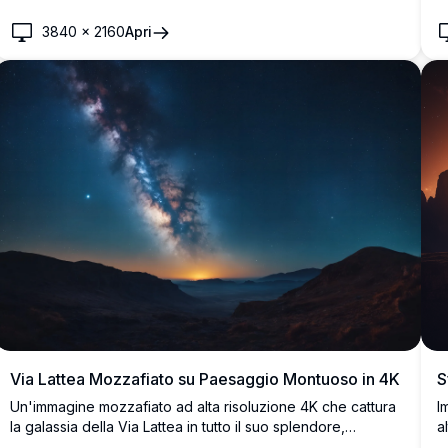
gli oceani con dettagli vividi. Perfetto per sfondi desktop o
c
mobili, offre una vista mozzafiato del nostro mondo e del
v
3840
×
2160
Apri
cosmo.
c
d
Via Lattea Mozzafiato su Paesaggio Montuoso in 4K
S
Un'immagine mozzafiato ad alta risoluzione 4K che cattura
I
la galassia della Via Lattea in tutto il suo splendore,
a
estendendosi attraverso un cielo notturno limpido. La scena
p