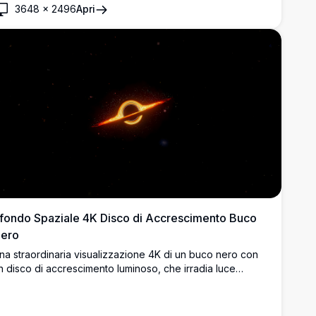
3648
×
2496
Apri
ianeta lontano con un sole splendente e un cielo stellato,
reando una scena serena ma allo stesso tempo stimolante.
erfetto per sfondi desktop o mobile.
fondo Spaziale 4K Disco di Accrescimento Buco
ero
na straordinaria visualizzazione 4K di un buco nero con
n disco di accrescimento luminoso, che irradia luce
rancione e dorata infuocata contro l'infinita oscurità dello
pazio. Perfetto per sfondi desktop e appassionati di
pazio.