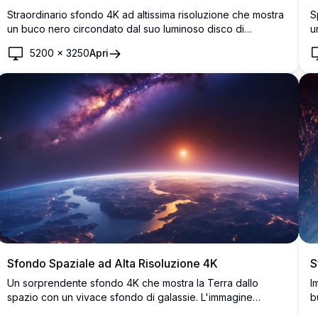
Straordinario sfondo 4K ad altissima risoluzione che mostra
S
un buco nero circondato dal suo luminoso disco di
u
accrescimento. La luce distorta gravitazionalmente crea
t
5200
×
3250
Apri
uno spettacolo cosmico ipnotizzante sullo sfondo stellare,
e
portando i misteri dello spazio profondo sul tuo desktop
u
con accuratezza scientifica mozzafiato e dettagli visivi
straordinari.
Sfondo Spaziale ad Alta Risoluzione 4K
S
Un sorprendente sfondo 4K che mostra la Terra dallo
I
spazio con un vivace sfondo di galassie. L'immagine
b
cattura l'alba sul pianeta, mettendo in risalto i continenti e
d