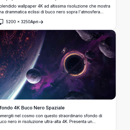
plendido wallpaper 4K ad altissima risoluzione che mostra
na drammatica eclissi di buco nero sopra l'atmosfera
errestre. Presenta vibranti nuvole cosmiche in tonalità viola
5200
×
3250
Apri
 blu con brillanti effetti di illuminazione celeste, creando
na scena spaziale epica perfetta per sfondi desktop.
fondo 4K Buco Nero Spaziale
mmergiti nel cosmo con questo straordinario sfondo di
uco nero in risoluzione ultra-alta 4K. Presenta un
rammatico vortice gravitazionale circondato da corpi