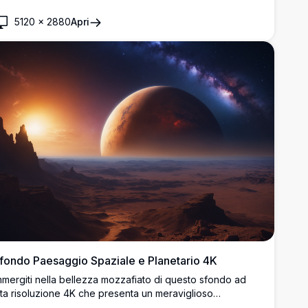
elesti, nebulose luminose e un astronauta che esplora il
uoto infinito. Perfetto per gli amanti dello spazio che
5120
×
2880
Apri
ercano immagini cosmiche mozzafiato per i loro schermi
esktop o mobili.
fondo Paesaggio Spaziale e Planetario 4K
mmergiti nella bellezza mozzafiato di questo sfondo ad
lta risoluzione 4K che presenta un meraviglioso
aesaggio spaziale e planetario. Ammira i colori vivaci di un