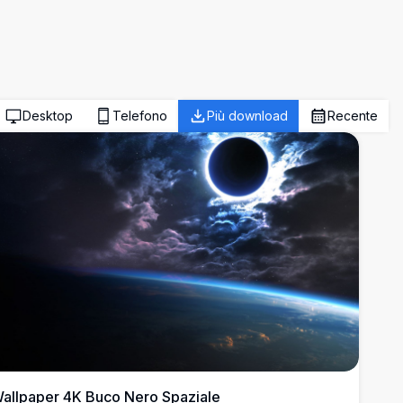
Desktop
Telefono
Più download
Recente
allpaper 4K Buco Nero Spaziale