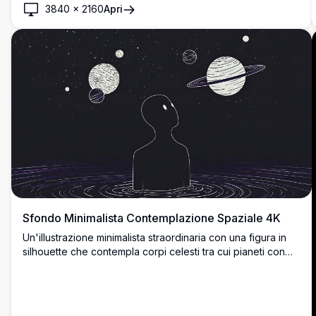
moderno e accattivante con dettagli di qualità premium.
3840
×
2160
Apri
Sfondo Minimalista Contemplazione Spaziale 4K
Un'illustrazione minimalista straordinaria con una figura in
silhouette che contempla corpi celesti tra cui pianeti con
linee dettagliate e un pianeta con anelli simile a Saturno.
Ambientata in un cosmo stellato con cerchi concentrici
fluidi, quest'opera d'arte cattura il profondo senso di
meraviglia cosmica e contemplazione solitaria nello spazio