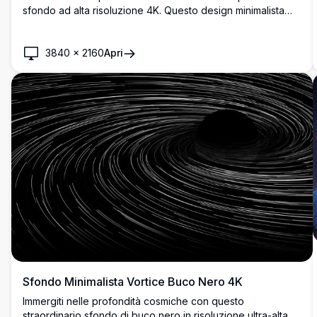
sfondo ad alta risoluzione 4K. Questo design minimalista
cattura il fenomeno impressionante di un buco nero,
perfetto per gli appassionati di spazio e chiunque desideri
aggiungere un tocco di eleganza cosmica ai propri
3840
×
2160
Apri
schermi.
Sfondo Minimalista Vortice Buco Nero 4K
Immergiti nelle profondità cosmiche con questo
straordinario sfondo di buco nero in risoluzione ultra-alta