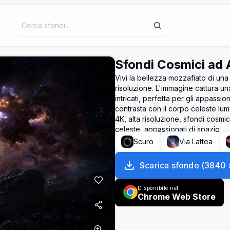
Sfondi Cosmici ad 
Vivi la bellezza mozzafiato di u
risoluzione. L'immagine cattura una
intricati, perfetta per gli appassi
contrasta con il corpo celeste lu
4K, alta risoluzione, sfondi cosmi
celeste, appassionati di spazio
Scuro
Via Lattea
Scarica sfondo
(
3840
Disponibile nel
Chrome Web Store