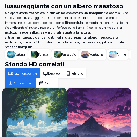
lussureggiante con un albero maestoso
Un'opera d'arte mozzafiato in stile anime che cattura un tranquillo tramonto su una
valle verde e lussureggiante. Un albero maestoso svetta su una collina erbosa,
immerso nella luce dorata del sole, con colline ondulate e montagne lontane sotto un
cielo vibrante di nuvole rosa e blu. Perfetto per gli amanti dell'arte anime ad alta
risoluzione e delle illustrazioni digitali ispirate alla natura.
arte anime, paesaggio al tramonto, valle lussureggiante, albero maestoso, alta
risoluzione, opera in 4k, illustrazione della natura, cielo vibrante, pittura digitale,
scenario tranquillo
Natura
Foresta
Paesaggio
Montagna
Anime
Sfondo HD correlati
Tutti i dispositivi
Desktop
Telefono
Più download
Recente