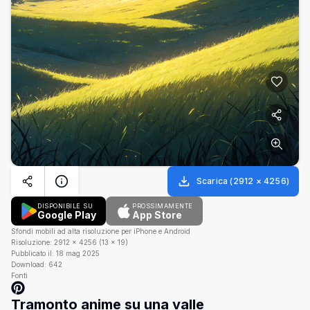
Scarica
(
2912
×
4256
)
DISPONIBILE SU
PROSSIMAMENTE
Google Play
App Store
Sfondi mobili ad alta risoluzione per iPhone e Android
Risoluzione:
2912
×
4256
(
13
×
19
)
Pubblicato il:
18 mag 2025
Download:
642
Fonti
Tramonto anime su una valle