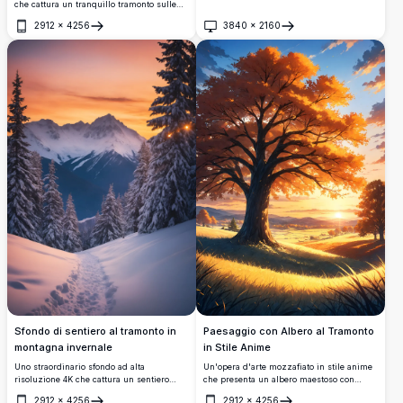
che cattura un tranquillo tramonto sulle
colline verdi ondulate. Il cielo vibrante,
2912
×
4256
3840
×
2160
dipinto con sfumature di rosa e arancione,
Apri
Apri
riflette i raggi dorati del sole, illuminando
un albero solitario e montagne lontane.
Nuvole soffici aggiungono profondità a
questo capolavoro ad alta risoluzione 4K,
perfetto per gli appassionati di arte anime
e paesaggi naturali. Ideale per sfondi
digitali o stampe artistiche, quest'opera
evoca tranquillità e bellezza.
Paesaggio con Albero al Tramonto
Sfondo di sentiero al tramonto in
in Stile Anime
montagna invernale
Un'opera d'arte mozzafiato in stile anime
Uno straordinario sfondo ad alta
che presenta un albero maestoso con
risoluzione 4K che cattura un sentiero
foglie di un vivace colore arancione, sullo
invernale sereno che si snoda tra pini
2912
×
4256
2912
×
4256