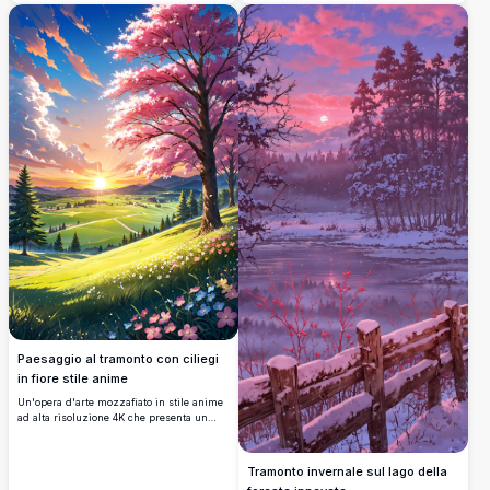
alta risoluzione. Perfetto per migliorare il
serena, un ruscello tortuoso e la silhouette
tuo schermo desktop o mobile con i suoi
di una torre dell'acqua contro montagne
colori dettagliati e vivaci e l'atmosfera
lontane. Perfetto per migliorare il tuo
tranquilla.
desktop o schermo mobile con i suoi
dettagli, colori vividi e paesaggi tranquilli.
Ideale per gli amanti della natura alla
ricerca di uno sfondo di alta qualità.
Paesaggio al tramonto con ciliegi
in fiore stile anime
Un'opera d'arte mozzafiato in stile anime
ad alta risoluzione 4K che presenta un
vibrante albero di ciliegio in piena
fioritura, ambientato contro un tranquillo
tramonto. La scena cattura colline verdi
Tramonto invernale sul lago della
ondulate, fiori selvatici sparsi e montagne