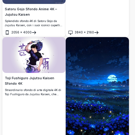
Satoru Gojo Sfondo Anime 4K –
Jujutsu Kaisen
Splendido sfondo 4K di Satoru Gojo da
Jujutsu Kaisen, con i suoi iconici capelli
bianchi, occhi azzurri e occhiali da sole
2056
×
4000
3840
×
2160
caratteristici su uno sfondo ciano vibrante.
Apri
Apri
Sfondo ad alta risoluzione perfetto per i
fan degli anime.
Toji Fushiguro Jujutsu Kaisen
Sfondo 4K
Straordinario sfondo di arte digitale 4K di
Toji Fushiguro da Jujutsu Kaisen, che
mostra la sua corporatura muscolosa,
l'arma dello spirito maledetto e una posa
pronta alla battaglia con audaci caratteri
kanji giapponesi viola sullo sfondo.