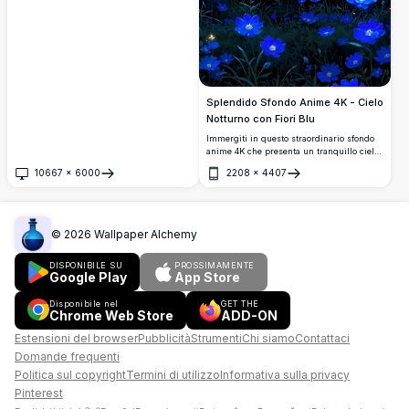
Splendido Sfondo Anime 4K - Cielo
Notturno con Fiori Blu
Immergiti in questo straordinario sfondo
anime 4K che presenta un tranquillo cielo
notturno con una luna piena luminosa
10667
×
6000
2208
×
4407
sopra un campo di vivaci fiori blu. Questa
Apri
Apri
immagine ad alta risoluzione cattura
colori vividi e dettagli intricati, perfetta per
valorizzare il tuo schermo desktop o
mobile. Ideale per gli amanti degli anime
©
2026
Wallpaper Alchemy
che cercano uno sfondo sereno ad alta
definizione. Scarica questo splendido
DISPONIBILE SU
PROSSIMAMENTE
sfondo anime 4K oggi stesso!
Google Play
App Store
Disponibile nel
GET THE
Chrome Web Store
ADD-ON
Estensioni del browser
Pubblicità
Strumenti
Chi siamo
Contattaci
Domande frequenti
Politica sul copyright
Termini di utilizzo
Informativa sulla privacy
Pinterest