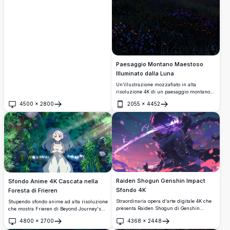
Paesaggio Montano Maestoso
Illuminato dalla Luna
Un’illustrazione mozzafiato in alta
risoluzione 4K di un paesaggio montano
illuminato dalla luna, che mostra un
4500
×
2800
2055
×
4452
vibrante cielo notturno con una luna piena
Apri
Apri
splendente. La scena presenta colline
ondulate adornate di fiori selvatici, una
valle serena con luci di villaggio
scintillanti e montagne imponenti sotto un
cielo stellato dai toni viola. Perfetto per gli
amanti della natura e gli appassionati
d’arte che cercano un’opera d’arte digitale
straordinaria e di alta qualità per sfondi o
stampe.
Raiden Shogun Genshin Impact
Sfondo Anime 4K Cascata nella
Sfondo 4K
Foresta di Frieren
Straordinaria opera d'arte digitale 4K che
Stupendo sfondo anime ad alta risoluzione
presenta Raiden Shogun di Genshin
che mostra Frieren di Beyond Journey's
Impact mentre brandisce la sua spada
End in un'ambientazione forestale
4800
×
2700
4368
×
2448
elettro tra energia viola vorticosa e petali
mistica. La maga elfa dai capelli argentati
Apri
Apri
di ciliegio. Illustrazione in stile anime ad