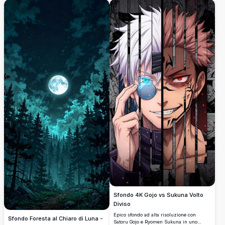
si trova serenamente davanti a una cascata
alta risoluzione perfetta per sfondi desktop
luminosa, circondata da una vegetazione
con vibrante tavolozza di colori viola e
verde lussureggiante e un'illuminazione
rosa che crea un'atmosfera di scena di
magica, creando un'atmosfera incantevole
battaglia epica.
e tranquilla perfetta per qualsiasi
schermo.
Sfondo 4K Gojo vs Sukuna Volto
Diviso
Epico sfondo ad alta risoluzione con
Sfondo Foresta al Chiaro di Luna -
Satoru Gojo e Ryomen Sukuna in uno