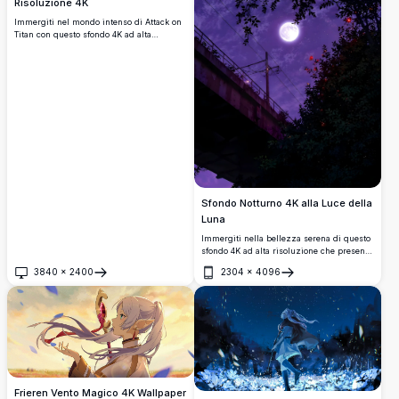
Risoluzione 4K
Immergiti nel mondo intenso di Attack on
Titan con questo sfondo 4K ad alta
risoluzione. Presenta una scena
drammatica di un membro del
Reggimento Esplorativo contro uno sfondo
infuocato e un titano colossale che sfonda
il muro, questa opera d'arte cattura la
scala epica e la tensione della serie.
Sfondo Notturno 4K alla Luce della
Luna
Immergiti nella bellezza serena di questo
sfondo 4K ad alta risoluzione che presenta
una luminosa luna piena incorniciata da
3840
×
2400
2304
×
4096
rami di alberi in silhouette. Il vivace cielo
Apri
Apri
viola e i dettagli sottili lo rendono uno
sfondo affascinante per qualsiasi
dispositivo, offrendo un'atmosfera
tranquilla e incantevole.
Frieren Vento Magico 4K Wallpaper