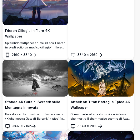
tranquillità in dettagli vividi.
Frieren Ciliegio in Fiore 4K
Wallpaper
Splendido wallpaper anime 4K con Frieren
in piedi sotto un magico ciliegio in fiore
nel crepuscolo viola. La maga elfa tiene il
2160
×
3840
3840
×
2160
suo bastone mentre i petali di sakura
Apri
Apri
danzano nell'atmosfera eterea, creando un
paesaggio fantasy sereno da Beyond
Journey's End.
Attack on Titan Battaglia Epica 4K
Sfondo 4K Guts di Berserk sulla
Wallpaper
Montagna Innevata
Opera d'arte ad alta risoluzione intensa
Uno sfondo drammatico in bianco e nero
che mostra il drammatico scontro di Attack
4K che mostra Guts di Berserk in piedi in
on Titan tra titani e soldati in un paesaggio
una landa desolata innevata. Il guerriero
3837
×
2162
3840
×
2160
urbano devastato dalla guerra. Presenta
solitario affronta un terreno montuoso tra
Apri
Apri
straordinari visual anime con effetti di
la neve che cade, con il suo iconico
illuminazione dorati, massicce
mantello che sventola al vento. Questa