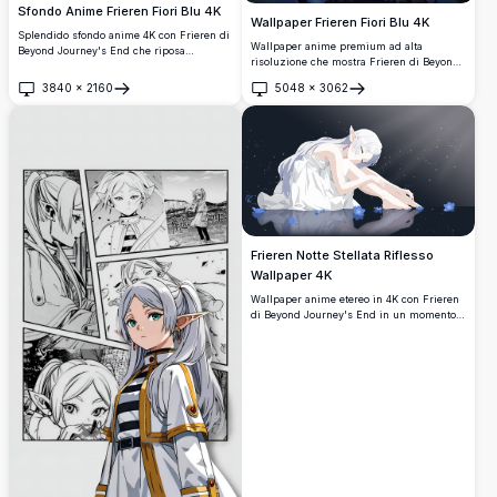
Sfondo Anime Frieren Fiori Blu 4K
Wallpaper Frieren Fiori Blu 4K
Splendido sfondo anime 4K con Frieren di
Wallpaper anime premium ad alta
Beyond Journey's End che riposa
risoluzione che mostra Frieren di Beyond
serenamente in un magico campo di fiori
Journey's End circondata da fiori blu
blu e bianchi. L'elfa maga dai capelli
3840
×
2160
5048
×
3062
luminosi sotto una pioggia di meteoriti
Apri
Apri
argentati è circondata da una flora
mozzafiato. Questa scena incantevole
vibrante, creando un'atmosfera onirica ed
presenta l'amato personaggio elfo in un
eterea con illuminazione soffusa e dettagli
ambiente celestiale da sogno con dettagli
meravigliosi.
4K straordinari e colori vivaci.
Frieren Notte Stellata Riflesso
Wallpaper 4K
Wallpaper anime etereo in 4K con Frieren
di Beyond Journey's End in un momento
sereno di contemplazione. L'amata maga
elfo siede con grazia sotto un cielo
stellato, circondata da delicati fiori blu con
il suo riflesso specchiato nell'acqua
calma, creando un'atmosfera pacifica e
mistica.