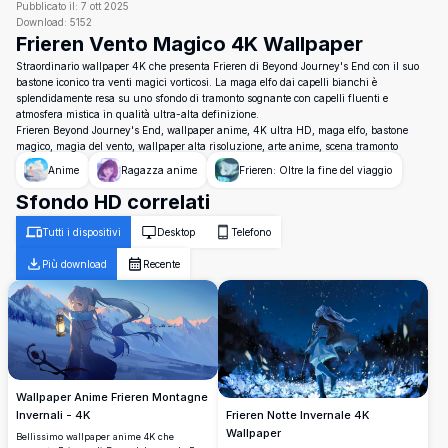
Pubblicato il:
7 ott 2025
Download:
5152
Frieren Vento Magico 4K Wallpaper
Straordinario wallpaper 4K che presenta Frieren di Beyond Journey's End con il suo
bastone iconico tra venti magici vorticosi. La maga elfo dai capelli bianchi è
splendidamente resa su uno sfondo di tramonto sognante con capelli fluenti e
atmosfera mistica in qualità ultra-alta definizione.
Frieren Beyond Journey's End, wallpaper anime, 4K ultra HD, maga elfo, bastone
magico, magia del vento, wallpaper alta risoluzione, arte anime, scena tramonto
Anime
Ragazza anime
Frieren: Oltre la fine del viaggio
Sfondo HD correlati
Tutti i dispositivi
Desktop
Telefono
Più download
Recente
Wallpaper Anime Frieren Montagne
Frieren Notte Invernale 4K
Invernali - 4K
Wallpaper
Bellissimo wallpaper anime 4K che