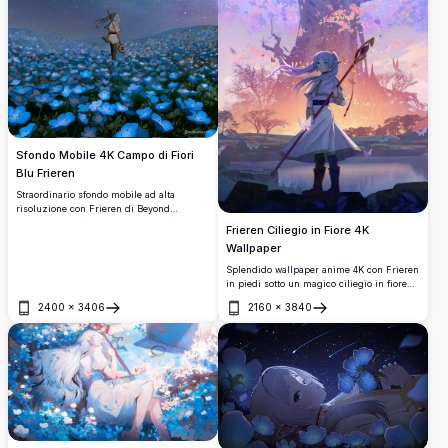
Sfondo Mobile 4K Campo di Fiori
Blu Frieren
Straordinario sfondo mobile ad alta
risoluzione con Frieren di Beyond
Journey's End in piedi in un incantevole
Frieren Ciliegio in Fiore 4K
campo di fiori blu luminosi sotto un cielo
Wallpaper
notturno stellato. La Via Lattea illumina la
scena, creando un'atmosfera magica e
Splendido wallpaper anime 4K con Frieren
serena perfetta per gli appassionati di
in piedi sotto un magico ciliegio in fiore
anime in cerca di paesaggi fantasy
nel crepuscolo viola. La maga elfa tiene il
mozzafiato.
2400
×
3406
2160
×
3840
suo bastone mentre i petali di sakura
Apri
Apri
danzano nell'atmosfera eterea, creando un
paesaggio fantasy sereno da Beyond
Journey's End.