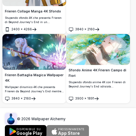
Frieren Collage Manga 4K Sfondo
Stupendo sfondo 4K che presenta Frieren
di Beyond Journey's End in un
accattivante layout collage in stile manga.
2400
×
4266
3840
×
2160
Multipli pannelli mostrano l'amata maga
Apri
Apri
elfa con i suoi distintivi capelli bianchi e
occhi verdi, perfetto per gli appassionati
di anime che cercano sfondi ad alta
risoluzione per desktop o mobile.
Sfondo Anime 4K Frieren Campo di
Frieren Battaglia Magica Wallpaper
Fiori
4K
Stupendo sfondo anime 4K con Frieren di
Beyond Journey's End sdraiata
Wallpaper dinamico 4K che presenta
pacificamente in un vibrante campo di
Frieren da Beyond Journey's End mentre
fiori. L'elfa maga dai capelli argentati
lancia potenti magie con il suo bastone
3840
×
2160
3900
×
1891
guarda verso l'alto circondata da rigogliosi
iconico. La maga elfica dai capelli bianchi
Apri
Apri
fiori blu e verdi, creando un'atmosfera
scatena brillante energia magica su uno
sognante e serena con bellissimi effetti di
sfondo mistico, mostrando la sua
luce.
incredibile abilità magica in dettagli ultra-
alta definizione mozzafiato.
©
2026
Wallpaper Alchemy
DISPONIBILE SU
PROSSIMAMENTE
Google Play
App Store