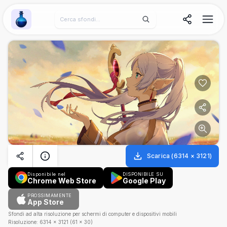
Wallpaper Alchemy
Scarica
(
6314
×
3121
)
Disponibile nel
DISPONIBILE SU
Chrome Web Store
Google Play
PROSSIMAMENTE
App Store
Sfondi ad alta risoluzione per schermi di computer e dispositivi mobili
Risoluzione:
6314
×
3121
(
61
×
30
)