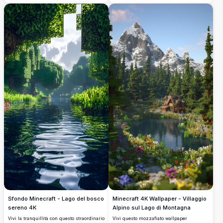
cattura l'essenza di una tranquilla notte
risoluzione cattura la magica interazione
d'inverno nel mondo di Minecraft,
di luce e ombre tra alberi imponenti,
completa di un tranquillo fiume e alberi
creando un'atmosfera boschiva serena e
luminosi.
coinvolgente.
Minecraft 4K Wallpaper - Villaggio
Sfondo Minecraft - Lago del bosco
Alpino sul Lago di Montagna
sereno 4K
Vivi questo mozzafiato wallpaper
Vivi la tranquillità con questo straordinario