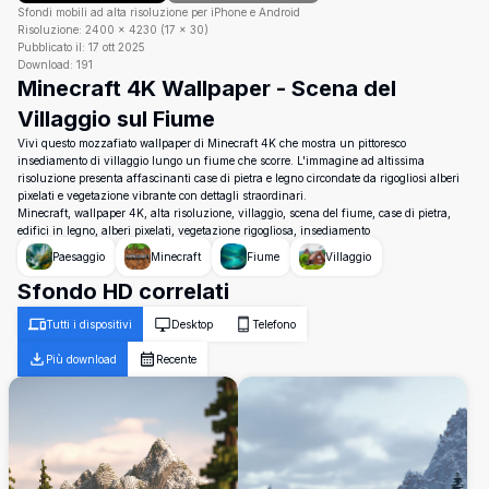
Sfondi mobili ad alta risoluzione per iPhone e Android
Risoluzione:
2400
×
4230
(
17
×
30
)
Pubblicato il:
17 ott 2025
Download:
191
Minecraft 4K Wallpaper - Scena del
Villaggio sul Fiume
Vivi questo mozzafiato wallpaper di Minecraft 4K che mostra un pittoresco
insediamento di villaggio lungo un fiume che scorre. L'immagine ad altissima
risoluzione presenta affascinanti case di pietra e legno circondate da rigogliosi alberi
pixelati e vegetazione vibrante con dettagli straordinari.
Minecraft, wallpaper 4K, alta risoluzione, villaggio, scena del fiume, case di pietra,
edifici in legno, alberi pixelati, vegetazione rigogliosa, insediamento
Paesaggio
Minecraft
Fiume
Villaggio
Sfondo HD correlati
Tutti i dispositivi
Desktop
Telefono
Più download
Recente