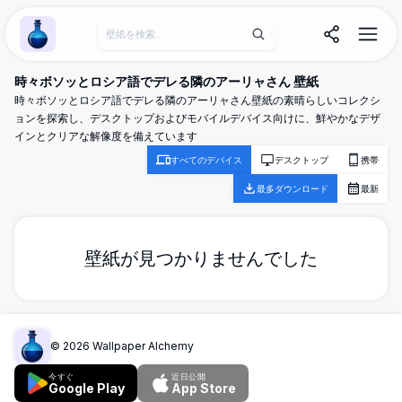
Wallpaper Alchemy
時々ボソッとロシア語でデレる隣のアーリャさん 壁紙
時々ボソッとロシア語でデレる隣のアーリャさん壁紙の素晴らしいコレクシ
ョンを探索し、デスクトップおよびモバイルデバイス向けに、鮮やかなデザ
インとクリアな解像度を備えています
すべてのデバイス
デスクトップ
携帯
最多ダウンロード
最新
壁紙が見つかりませんでした
©
2026
Wallpaper Alchemy
今すぐ
近日公開
Google Play
App Store