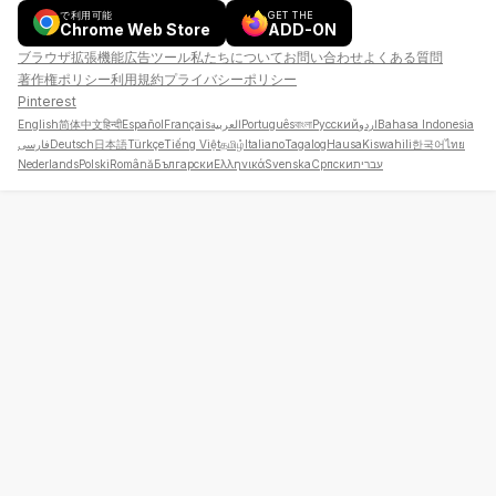
で利用可能
GET THE
Chrome Web Store
ADD-ON
ブラウザ拡張機能
広告
ツール
私たちについて
お問い合わせ
よくある質問
著作権ポリシー
利用規約
プライバシーポリシー
Pinterest
English
简体中文
हिन्दी
Español
Français
العربية
Português
বাংলা
Русский
اردو
Bahasa Indonesia
فارسی
Deutsch
日本語
Türkçe
Tiếng Việt
தமிழ்
Italiano
Tagalog
Hausa
Kiswahili
한국어
ไทย
Nederlands
Polski
Română
Български
Ελληνικά
Svenska
Српски
עברית