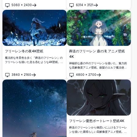
フの魔法使いが光る灯籠を手に、温かい夕日の
紙。白髪のエルフの魔法使いが、夢のような夕
5060
×
2430
6314
×
3121
光に照らされた雪に覆われた壮大な山々を背景
焼けを背景に、流れる髪と神秘的な雰囲気でウ
開く
開く
にして、平和で魔法的な雰囲気を演出していま
ルトラハイデフィニション品質で美しく描かれ
す。
ています。
フリーレン冬の夜4K壁紙
葬送のフリーレン 森の滝 アニメ壁紙
4K
魔法的な冬景色を歩く『葬送のフリーレン』の
フリーレンを描いた息を呑むような4K壁紙。白
神秘的な森の中のフリーレンを描いた、魅力的
髪のエルフ魔法使いは、星空の夜空の下で舞い
な高解像度アニメ壁紙。銀髪のエルフ魔法使い
踊る雪、光る花、魅惑の花びらに囲まれ、見事
が、光り輝く滝の前で静かに立ち、豊かな緑の
3840
×
2160
4800
×
2700
な超高解像度品質で表現されています。
植物と幻想的な光に包まれています。あらゆる
開く
開く
スクリーンに最適な、魅惑的で穏やかな雰囲気
を演出します。
フリーレン憂愁ポートレート壁紙4K
葬送のフリーレンから物思いにふけるフリーレ
ンを描いた素晴らしい高解像度アニメ壁紙。こ
の芸術的なポートレートは、特徴的な緑の瞳と