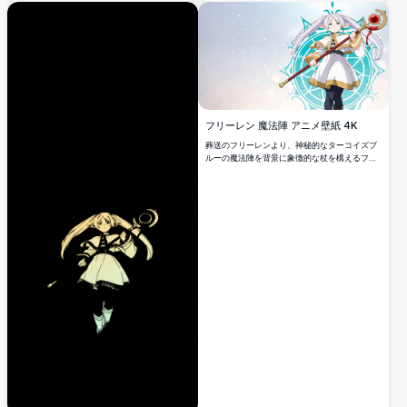
高い窓から見える緑豊かな植物に囲まれた、本
好きにぴったりの静謐で魔法のような雰囲気を
演出しています。
フリーレン 魔法陣 アニメ壁紙 4K
葬送のフリーレンより、神秘的なターコイズブ
ルーの魔法陣を背景に象徴的な杖を構えるフリ
ーレンを描いた美しい4K壁紙。銀髪のエルフ魔
法使いが優雅なポーズで、流れる髪と装飾的な
衣装で幻想的な雰囲気を演出し、デスクトップ
背景に最適です。