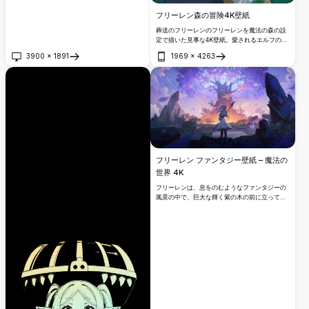
フリーレン森の冒険4K壁紙
葬送のフリーレンのフリーレンを魔法の森の設
定で描いた見事な4K壁紙。愛されるエルフの魔
法使いが、象徴的な白い髪と神秘的なアクセサ
3900
×
1891
1969
×
4263
リーとともに緑豊かな自然の中で平和に座り、
開く
開く
穏やかで魅惑的な高解像度アニメシーンを作り
出しています。
フリーレン ファンタジー壁紙 – 魔法の
世界 4K
フリーレンは、息をのむようなファンタジーの
風景の中で、巨大な輝く紫の木の前に立ってい
ます。杖を手に持ち、銀髪のエルフは古代の遺
跡と漂う蝶に囲まれた輝かしい夕焼けを見つめ
ています。