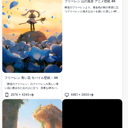
フリーレン 山の風景 アニメ壁紙 4K
葬送のフリーレンより、黄金色の秋の草原に立
つフリーレンと雄大な山々を描いた美しい4K ア
ニメ壁紙。エルフの魔法使いが象徴的な杖を持
ち、リアルな雲と自然な光が織りなす壮大なフ
ァンタジーの雰囲気の中、息をのむような景色
を背景に描かれています。
フリーレン 青い花 モバイル壁紙 - 4K
「葬送のフリーレン」のフリーレンが美しい青
い花に囲まれた丘の上に立つ、見事な4Kモバイ
ル壁紙。温かな黄金色の夕焼け空と舞う青い花
2576
×
4340
6851
×
2800
びらを背景に、杖を持つエルフの魔法使いが描
開く
開く
かれた静謐なシーンは、スマートフォンの画面
に最適な魔法的で平和な雰囲気を作り出しま
す。