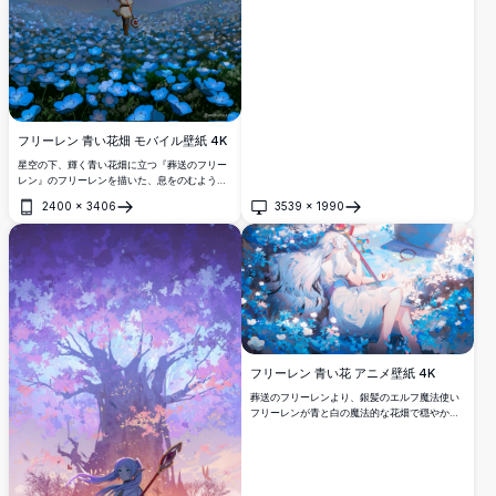
銀髪を持つ愛されるエルフの魔法使いを、憂鬱
で雰囲気のある背景に映し出し、デスクトップ
カスタマイズに最適です。
フリーレン 青い花畑 モバイル壁紙 4K
星空の下、輝く青い花畑に立つ『葬送のフリー
レン』のフリーレンを描いた、息をのむような
高解像度モバイル壁紙。天の川が幻想的で静謐
2400
×
3406
3539
×
1990
な雰囲気を演出し、美しいファンタジー風景を
開く
開く
求めるアニメファンに最適です。
フリーレン 青い花 アニメ壁紙 4K
葬送のフリーレンより、銀髪のエルフ魔法使い
フリーレンが青と白の魔法的な花畑で穏やかに
休んでいる美しい4Kアニメ壁紙。鮮やかな植物
に囲まれ、柔らかな光と美しいディテールで夢
幻的で幻想的な雰囲気を作り出しています。