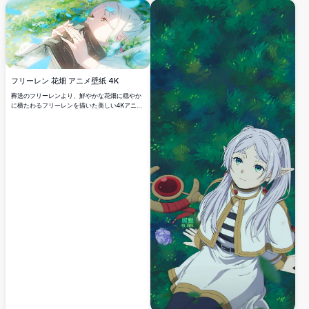
の姿が平和で神秘的な雰囲気を作り出していま
HD詳細でその信じられない魔法の技量を披露し
す。
ています。
フリーレン 花畑 アニメ壁紙 4K
葬送のフリーレンより、鮮やかな花畑に穏やか
に横たわるフリーレンを描いた美しい4Kアニメ
壁紙。銀髪のエルフ魔法使いが、青と緑の花々
に囲まれて上を見つめる姿が、美しい光の効果
とともに幻想的で穏やかな雰囲気を作り出して
います。