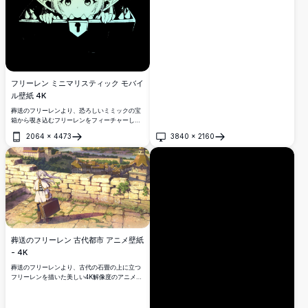
フリーレン ミニマリスティック モバイ
ル壁紙 4K
葬送のフリーレンより、恐ろしいミミックの宝
箱から覗き込むフリーレンをフィーチャーした
美しいミニマリスティック4Kモバイル壁紙。エ
2064
×
4473
3840
×
2160
ルフの魔法使いを金色のアクセントを効かせた
開く
開く
印象的なモノクロスタイルで描いた高解像度ア
ートワークで、悪名高い宝箱モンスターとの緊
張感とユーモアに満ちた瞬間を捉えています。
葬送のフリーレン 古代都市 アニメ壁紙
- 4K
葬送のフリーレンより、古代の石畳の上に立つ
フリーレンを描いた美しい4K解像度のアニメ壁
紙。銀髪のエルフ魔法使いが魔導書を携え、風
化した壁と中世の建築物を背景に、温かな黄金
色の日差しに包まれたノスタルジックで冒険心