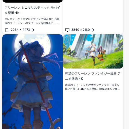
フリーレン ミニマリスティック モバイ
ル壁紙 4K
エレガントなミニマルデザインで描かれた「葬
送のフリーレン」のフリーレンを特集した、美
しい高解像度モバイル壁紙。銀髪のエルフ魔法
2064
×
4473
3840
×
2160
使いが、三日月のディテールが施された象徴的
開く
開く
な杖を持ち、純粋な黒背景に印象的なセピアト
ーンで美しくレンダリングされています。アニ
メ愛好家に最適です。
葬送のフリーレン ファンタジー風景 ア
ニメ壁紙 4K
葬送のフリーレンの壮大なファンタジー風景を
描いた美しい4Kアニメ壁紙。銀髪のエルフ魔法
使いフリーレンが、そびえ立つ柱、緑豊かな草
原、神秘的な青空が広がる息をのむような世界
を仲間と共に旅する、魔法のような冒険的な雰
囲気があらゆる画面にぴったりです。