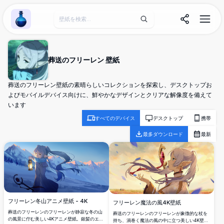
Wallpaper Alchemy
葬送のフリーレン 壁紙
葬送のフリーレン壁紙の素晴らしいコレクションを探索し、デスクトップお
よびモバイルデバイス向けに、鮮やかなデザインとクリアな解像度を備えて
います
すべてのデバイス
デスクトップ
携帯
最多ダウンロード
最新
フリーレン冬山アニメ壁紙 - 4K
フリーレン魔法の風4K壁紙
葬送のフリーレンのフリーレンが静寂な冬の山
葬送のフリーレンのフリーレンが象徴的な杖を
の風景に佇む美しい4Kアニメ壁紙。銀髪のエル
持ち、渦巻く魔法の風の中に立つ美しい4K壁