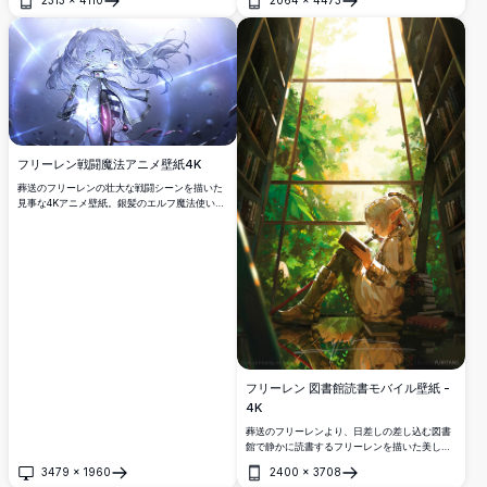
されたドラマチックな黒背景に配したミニマリ
開く
開く
スティックなデザイン。クリーンでアーティス
ティックなスマホ背景を求めるアニメ愛好家に
最適です。
フリーレン戦闘魔法アニメ壁紙4K
葬送のフリーレンの壮大な戦闘シーンを描いた
見事な4Kアニメ壁紙。銀髪のエルフ魔法使いフ
リーレンが、ダイナミックな光の効果、流れる
髪、劇的な青い雰囲気の中で放射される強烈な
エネルギーとともに強力な魔法を解き放ち、ア
クション満載のファンタジービジュアルを作り
出しています。
フリーレン 図書館読書モバイル壁紙 -
4K
葬送のフリーレンより、日差しの差し込む図書
館で静かに読書するフリーレンを描いた美しい
4Kモバイル壁紙。銀髪のエルフ魔法使いが、温
3479
×
1960
2400
×
3708
かな金色の光に包まれた古い本棚の間に座り、
開く
開く