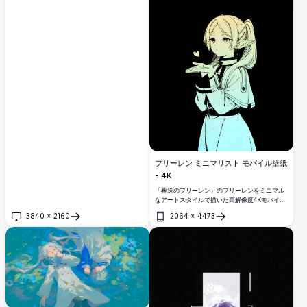
溢れる雰囲気を演出しています。
フリーレン ミニマリスト モバイル壁紙
- 4K
「葬送のフリーレン」のフリーレンをミニマル
なアートスタイルで描いた高解像度4Kモバイル
壁紙。銀髪のエルフ魔法使いが、洗練された黒
3840
×
2160
2064
×
4473
背景に優しい表情で描かれ、象徴的なポニーテ
開く
開く
ールと衣装がエレガントにシンプルに表現され
ています。アニメ愛好家に最適です。