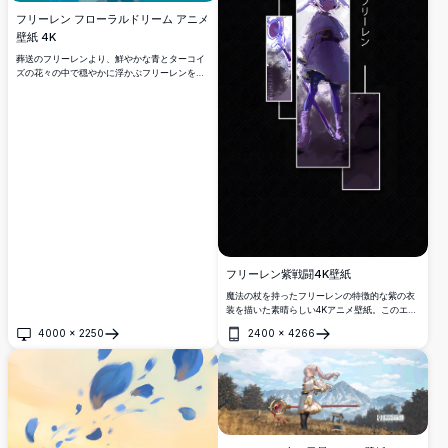
フリーレン フローラルドリーム アニメ
壁紙 4K
葬送のフリーレンより、鮮やかな青とターコイ
ズの花々の中で穏やかに浮かぶフリーレンを描
いた美しい4K高解像度アニメ壁紙。銀髪のエル
フ魔法使いが、流れるリボンと魔法的な雰囲気
に包まれた夢のような花の楽園に囲まれていま
す。デスクトップやモバイル背景に最適です。
フリーレン紫戦闘4K壁紙
魔法の杖を持ったフリーレンの特徴的な紫の衣
装を描いた素晴らしい4Kアニメ壁紙。このエル
フの魔法使いは「葬送のフリーレン」の高解像
4000
×
2250
2400
×
4266
度アートワークで戦闘準備を整えて立ってお
開く
開く
り、モバイルやデスクトップの背景に最適で
す。