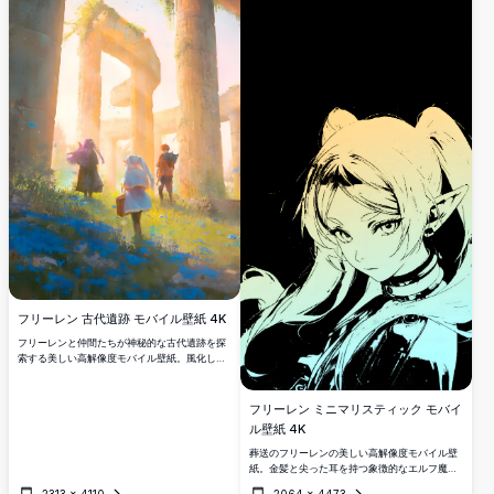
フリーレン 古代遺跡 モバイル壁紙 4K
フリーレンと仲間たちが神秘的な古代遺跡を探
索する美しい高解像度モバイル壁紙。風化した
高い柱と生い茂る植物が、幻想的な黄金の光に
包まれ、鮮やかな青い花に囲まれたシーンは、
アニメ愛好家にぴったりの魅力的なファンタジ
フリーレン ミニマリスティック モバイ
ーの雰囲気を作り出しています。
ル壁紙 4K
葬送のフリーレンの美しい高解像度モバイル壁
紙。金髪と尖った耳を持つ象徴的なエルフ魔法
使いを、黄色とシアンのグラデーションで強調
2313
×
4110
2064
×
4473