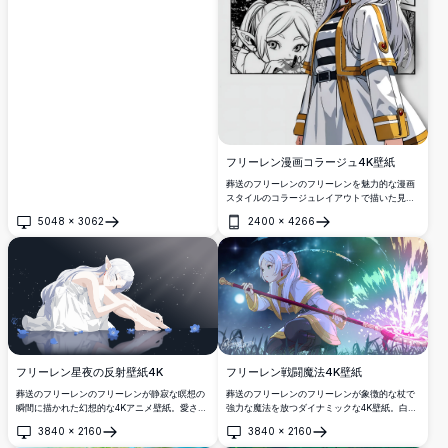
鮮やかな色彩で表現しています。
フリーレン漫画コラージュ4K壁紙
葬送のフリーレンのフリーレンを魅力的な漫画
スタイルのコラージュレイアウトで描いた見事
な4K壁紙。複数のパネルが特徴的な白髪と緑の
5048
×
3062
2400
×
4266
瞳を持つ愛されるエルフの魔法使いを表現し、
開く
開く
高解像度のデスクトップやモバイル背景を求め
るアニメ愛好家に最適です。
フリーレン星夜の反射壁紙4K
フリーレン戦闘魔法4K壁紙
葬送のフリーレンのフリーレンが静寂な瞑想の
葬送のフリーレンのフリーレンが象徴的な杖で
瞬間に描かれた幻想的な4Kアニメ壁紙。愛され
強力な魔法を放つダイナミックな4K壁紙。白髪
る エルフの魔法使いが星空の下で優雅に座り、
のエルフ魔法使いが神秘的な背景に対して輝く
3840
×
2160
3840
×
2160
繊細な青い花に囲まれ、静かな水面に映る彼女
魔法エネルギーを解き放ち、驚異的なウルトラ
開く
開く