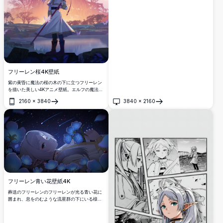
フリーレン桜4K壁紙
紫の黄昏に魔法の桜の木の下に立つフリーレン
を描いた美しい4Kアニメ壁紙。エルフの魔法使
いが杖を持ち、桜の花びらが幻想的な雰囲気の
2160
×
3840
3840
×
2160
中で舞い踊り、「葬送のフリーレン」の静寂な
開く
開く
ファンタジー風景を創り出しています。
フリーレン青い花壁紙4K
葬送のフリーレンのフリーレンが光る青い花に
囲まれ、息をのむような流星群の下にいる様子
を描いたプレミアム高解像度アニメ壁紙。この
魅力的なシーンは、愛される エルフキャラクタ
ーを夢のような天体の設定で、見事な4K詳細と