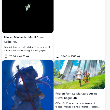
Frieren Minimalist Mobil Duvar
Kağıdı 4K
Beyond Journey's End'den Frieren'i zarif
minimalist tasarımda gösteren çarpıcı
yüksek çözünürlüklü mobil duvar kağıdı.
2064
×
4473
3840
×
2160
Gümüş saçlı elf büyücü, hilal ay detaylı
Aç
Aç
ikonik asasını tutarken, saf siyah arka plan
üzerinde çarpıcı sepya tonunda güzel bir
şekilde işlenmiştir, anime tutkunları için
mükemmeldir.
Frieren Fantazi Manzara Anime
Duvar Kağıdı 4K
Ölümsüz Frieren'den muhteşem bir
fantazi manzarasında Frieren'i içeren