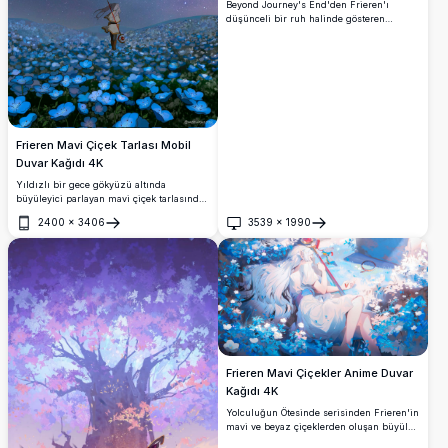
Beyond Journey's End'den Frieren'ı
düşünceli bir ruh halinde gösteren
muhteşem yüksek çözünürlüklü anime
duvar kağıdı. Bu sanatsal portre, sevilen
elf büyücüyü karakteristik yeşil gözleri ve
gümüş saçlarıyla melankolik atmosferik
arka plana karşı sergiliyor, masaüstü
kişiselleştirmesi için mükemmel.
Frieren Mavi Çiçek Tarlası Mobil
Duvar Kağıdı 4K
Yıldızlı bir gece gökyüzü altında
büyüleyici parlayan mavi çiçek tarlasında
duran Frieren'i (Ölümsüz Frieren)
2400
×
3406
3539
×
1990
gösteren muhteşem yüksek çözünürlüklü
Aç
Aç
mobil duvar kağıdı. Samanyolu sahneyi
aydınlatarak, nefes kesici fantastik
manzaralar arayan anime tutkunları için
mükemmel, büyülü ve dingin bir atmosfer
yaratıyor.
Frieren Mavi Çiçekler Anime Duvar
Kağıdı 4K
Yolculuğun Ötesinde serisinden Frieren'in
mavi ve beyaz çiçeklerden oluşan büyülü
bir tarlada huzurla dinlendiği çarpıcı 4K