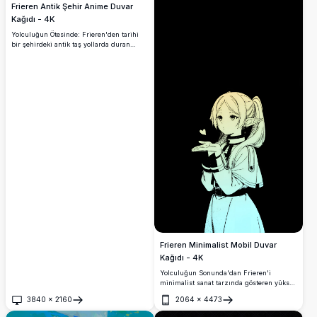
Frieren Antik Şehir Anime Duvar
Kağıdı - 4K
Yolculuğun Ötesinde: Frieren'den tarihi
bir şehirdeki antik taş yollarda duran
Frieren'i içeren muhteşem 4K anime
duvar kağıdı. Gümüş saçlı elf büyücü,
yıpranmış duvarlar ve ortaçağ mimarisi
önünde büyü kitabını taşıyor, sıcak altın
güneş ışığı nostaljik ve maceracı bir
atmosfer yaratıyor.
Frieren Minimalist Mobil Duvar
Kağıdı - 4K
Yolculuğun Sonunda'dan Frieren'i
minimalist sanat tarzında gösteren yüksek
çözünürlüklü 4K mobil duvar kağıdı.
3840
×
2160
2064
×
4473
Gümüş saçlı elf büyücü, şık siyah arka
Aç
Aç
plan üzerinde nazik bir ifadeyle tasvir