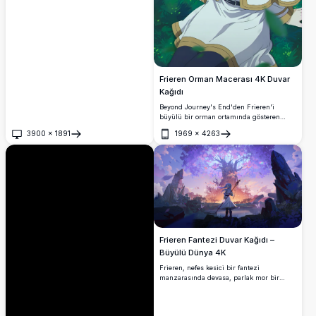
Frieren Orman Macerası 4K Duvar
Kağıdı
Beyond Journey's End'den Frieren'i
büyülü bir orman ortamında gösteren
muhteşem 4K duvar kağıdı. Sevgili elf
3900
×
1891
1969
×
4263
büyücü, ikonik beyaz saçları ve mistik
Aç
Aç
aksesuarlarıyla yemyeşil doğanın arasında
huzur içinde oturarak, sakin ve büyüleyici
yüksek çözünürlüklü bir anime sahnesi
yaratıyor.
Frieren Fantezi Duvar Kağıdı –
Büyülü Dünya 4K
Frieren, nefes kesici bir fantezi
manzarasında devasa, parlak mor bir
ağacın önünde duruyor. Asasını tutan
gümüş saçlı elf, antik harabeler ve
süzülen kelebeklerle çevrili ışıltılı bir gün