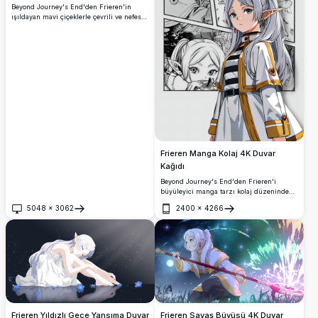
Beyond Journey's End'den Frieren'in
ışıldayan mavi çiçeklerle çevrili ve nefes
kesici meteor yağmuru altında görüldüğü
premium yüksek çözünürlüklü anime
duvar kağıdı. Bu büyüleyici sahne, sevilen
elf karakterini rüya gibi göksel bir ortamda
muhteşem 4K detay ve canlı renklerle
sunuyor.
Frieren Manga Kolaj 4K Duvar
Kağıdı
Beyond Journey's End'den Frieren'i
büyüleyici manga tarzı kolaj düzeninde
gösteren muhteşem 4K duvar kağıdı.
5048
×
3062
2400
×
4266
Çoklu paneller, kendine özgü beyaz
Aç
Aç
saçları ve yeşil gözleriyle sevilen elf
büyücüyü sergiliyor, yüksek çözünürlüklü
masaüstü veya mobil arka planlar arayan
anime meraklıları için mükemmel.
Frieren Yıldızlı Gece Yansıma Duvar
Frieren Savaş Büyüsü 4K Duvar