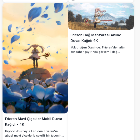
Aç
Aç
çözünürlüklü sanat eserinde savaşa hazır
duruyor, mobil ve masaüstü arka planlar
için mükemmel.
Frieren Dağ Manzarası Anime
Duvar Kağıdı 4K
Yolculuğun Ötesinde: Frieren'den altın
sonbahar çayırında görkemli dağ
zirveleriyle duran Frieren'i sergileyen
muhteşem 4K anime duvar kağıdı. Elf
büyücü, gerçekçi bulutlar ve doğal
aydınlatmanın destansı bir fantezi
atmosferi yarattığı nefes kesici manzaraya
karşı ikonik asasını kullanıyor.
Frieren Mavi Çiçekler Mobil Duvar
Kağıdı - 4K
Beyond Journey's End'den Frieren'in
güzel mavi çiçeklerle çevrili bir tepenin
üzerinde durduğu çarpıcı 4K mobil duvar