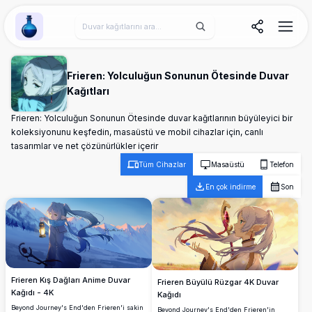
Wallpaper Alchemy
Frieren: Yolculuğun Sonunun Ötesinde Duvar
Kağıtları
Frieren: Yolculuğun Sonunun Ötesinde duvar kağıtlarının büyüleyici bir
koleksiyonunu keşfedin, masaüstü ve mobil cihazlar için, canlı
tasarımlar ve net çözünürlükler içerir
Tüm Cihazlar
Masaüstü
Telefon
En çok indirme
Son
Frieren Kış Dağları Anime Duvar
Frieren Büyülü Rüzgar 4K Duvar
Kağıdı - 4K
Kağıdı
Beyond Journey's End'den Frieren'i sakin
Beyond Journey's End'den Frieren'in