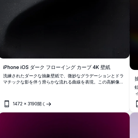
iPhone iOS ダーク フローイング カーブ 4K 壁紙
洗練されたダークな抽象壁紙で、微妙なグラデーションとドラ
マチックな影を伴う滑らかな流れる曲線を表現。この高解像度
4K背景は、有機的なフォルムとエレガントな照明でミニマリ
ストな美学を提供し、モダンでプロフェッショナルな外観を求
めるiPhoneとiOSデバイスに最適です。
1472
×
3190
開く