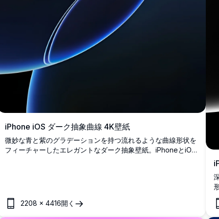
iPhone iOS ダーク抽象曲線 4K壁紙
微妙な青と紫のグラデーションを持つ流れるような曲線形状を
フィーチャーしたエレガントなダーク抽象壁紙。iPhoneとiOS
デバイスに最適な高解像度背景で、滑らかなオーガニックフォ
ルムと洗練された照明効果でモダンなミニマリスト美学を創造
します。
2208
×
4416
開く