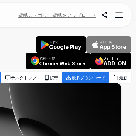
壁紙
カテゴリー
壁紙をアップロード
今すぐ
近日公開
Google Play
App Store
で利用可能
GET THE
ADD-ON
Chrome Web Store
デスクトップ
携帯
最多ダウンロード
最新