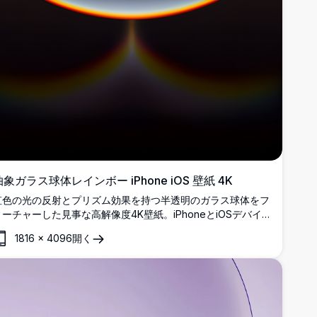
抽象ガラス球体レインボー iPhone iOS 壁紙 4K
虹色の光の反射とプリズム効果を持つ半透明のガラス球体をフ
ィーチャーした見事な高解像度4K壁紙。iPhoneとiOSデバイ
スに最適で、この抽象デジタルアートは滑らかなグラデーショ
1816
×
4096
開く
ンと幻想的な照明で魅惑的な視覚体験を作り出します。