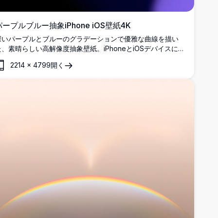
パープルブルー抽象iPhone iOS壁紙4K
深いパープルとブルーのグラデーションで優雅な曲線を描い
た、素晴らしい高解像度抽象壁紙。iPhoneとiOSデバイスに最
適で、このプレミアム4K壁紙は滑らかで流れるような幾何学
2214
×
4799
開く
的要素と豊かな色彩の変化で洗練されたモダンな外観を作り出
します。