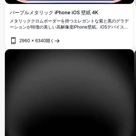
パープルメタリック iPhone iOS 壁紙 4K
メタリッククロムボーダーを持つエレガントな紫と黒のグラデ
ーションが特徴の美しい高解像度iPhone壁紙。iOSデバイスに
最適で、このプレミアム4Kデザインは現代的な美学と洗練さ
れたカラースキームを組み合わせ、豪華なホーム画面体験を提
2960
×
6340
開く
供します。