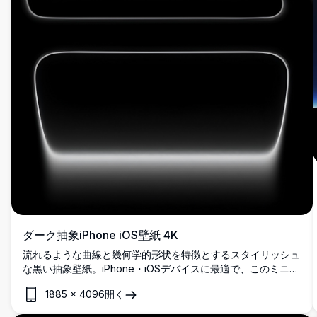
ダーク抽象iPhone iOS壁紙 4K
流れるような曲線と幾何学的形状を特徴とするスタイリッシュ
な黒い抽象壁紙。iPhone・iOSデバイスに最適で、このミニマ
リストデザインは滑らかなグラデーションとモダンなスタイリ
1885
×
4096
開く
ングで超高解像度4Kのエレガントな洗練さを提供します。