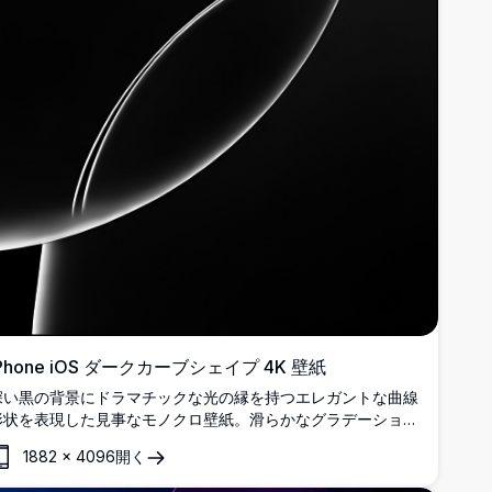
iPhone iOS ダークカーブシェイプ 4K 壁紙
深い黒の背景にドラマチックな光の縁を持つエレガントな曲線
形状を表現した見事なモノクロ壁紙。滑らかなグラデーション
と洗練された幾何学的形状がプレミアムでミニマリストな美学
1882
×
4096
開く
を生み出します。モダンな芸術的魅力を持つiPhoneおよびiOS
デバイスに最適な超高解像度背景。