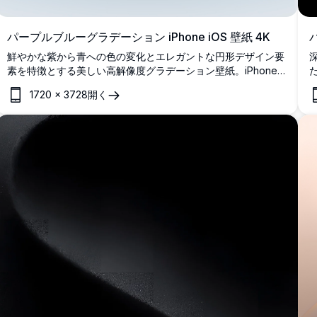
パープルブルーグラデーション iPhone iOS 壁紙 4K
鮮やかな紫から青への色の変化とエレガントな円形デザイン要
素を特徴とする美しい高解像度グラデーション壁紙。iPhone
およびiOSデバイスに最適で、このプレミアム4K壁紙は滑らか
1720
×
3728
開く
な色の融合とモダンな美的魅力をあなたのモバイル画面に提供
します。