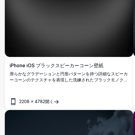
iPhone iOS ブラックスピーカーコーン壁紙
滑らかなグラデーションと円形パターンを持つ詳細なスピーカ
ーコーンのテクスチャを表現した洗練されたブラックモノクロ
壁紙。iPhoneおよびiOSデバイスに最適な超高解像度4Kデザ
インで、ドラマチックな奥行きとプロフェッショナルなオーデ
ィオにインスパイアされたミニマリズムを備えた洗練されたイ
2208
×
4782
開く
ンダストリアル美学を提供します。