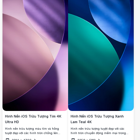
Hình Nền iOS Trừu Tượng Tím 4K
Hình Nền iOS Trừu Tượng Xanh
Ultra HD
Lam Teal 4K
Hình nền trừu tượng màu tím và hồng
Hình nền trừu tượng tuyệt đẹp với các
tuyệt đẹp với các hình tròn chồng lên
hình tròn chuyển động mềm mại trong
nhau, gradient mượt mà và kết cấu mịn
tông màu xanh lam đậm và teal rực rỡ.