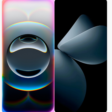
phân giải cao hoàn hảo cho iPhone và thiết
navy đậm và xanh điện với các gradient
bị iOS, mang đến vẻ đẹp sạch sẽ và tinh
liền mạch ở độ phân giải 4K siêu cao.
tế.