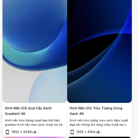
Hình Nền iOS Quả Cầu Xanh
Hình Nền iOS Trừu Tượng Sóng
Gradient 4K
Xanh 4K
Hình nền trừu tượng tuyệt đẹp thể hiện
Hình nền trừu tượng màu xanh đậm tuyệt
gradient hình cầu màu xanh mượt mà với
đẹp với những làn sóng chảy mượt mà và
điểm nhấn xanh ngọc và xanh lơ. Thiết kế
các lớp đường cong thanh lịch. Hoàn hảo
1892
×
4096
1935
×
4194
tối giản hiện đại với ánh sáng dịu nhẹ và
cho iPhone và các thiết bị iOS, thiết kế
Mở
Mở
hình dạng cong hữu cơ. Nền cao cấp độ
năng động này kết hợp các tông màu xanh