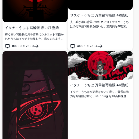
サスケ・うちは 万華鏡写輪眼 4K壁紙
真っ暗な黒い背景に深紅色に輝くサスケ・うち
はの万華鏡写輪眼を描いた、驚異的な4K壁紙。
イタチ・うちは 写輪眼 赤い月 壁紙
高解像度・超精細なデスクトップまたはモバイ
輝く赤い写輪眼の月を背景にシルエットで描か
ル壁紙をお求めのアニメファンに最適です。
れたうちはイタチを特集した、息をのむような
4Kダークアニメ壁紙。カラスが近くにとまり、
10000
×
7500
4098
×
2304
暗い雲がこの幻想的な高解像度ナルトインスパ
開く
開く
イアのデジタルアートワークを取り囲んでいま
す。
イタチ・うちは 万華鏡写輪眼 4K壁紙
イタチ・うちはが胡座をかいて座り、背景に強
力な写輪眼が輝く、stunning な4K高解像度壁
紙。赤いトーン、雲、そしてナルトからの忍者
の美学を持つダークでドラマチックな雰囲気。