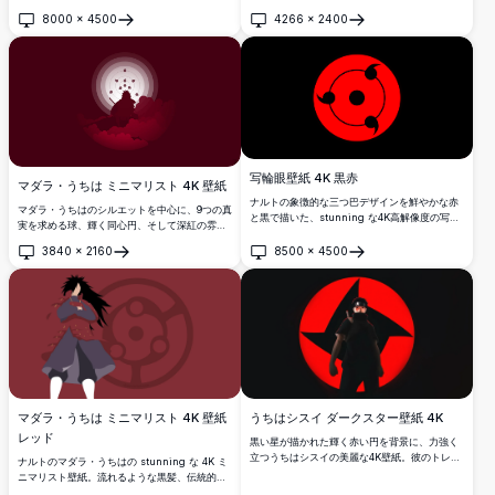
トファンに最適です。
ーンを配した stunning な4K高解像度ダーク壁
8000
×
4500
4266
×
2400
紙。
開く
開く
写輪眼壁紙 4K 黒赤
マダラ・うちは ミニマリスト 4K 壁紙
ナルトの象徴的な三つ巴デザインを鮮やかな赤
マダラ・うちはのシルエットを中心に、9つの真
と黒で描いた、stunning な4K高解像度の写輪
実を求める球、輝く同心円、そして深紅の雰囲
眼壁紙です。ドラマチックでミニマリストなデ
気の中に劇的な赤い雲が描かれた、stunning
スクトップ背景を求めるアニメファンに最適で
3840
×
2160
8500
×
4500
な4Kミニマリスト壁紙。
開く
開く
す。
マダラ・うちは ミニマリスト 4K 壁紙
うちはシスイ ダークスター壁紙 4K
レッド
黒い星が描かれた輝く赤い円を背景に、力強く
立つうちはシスイの美麗な4K壁紙。彼のトレー
ナルトのマダラ・うちはの stunning な 4K ミ
ドマークであるハチマキ、マスク、忍具を、ド
ニマリスト壁紙。流れるような黒髪、伝統的な
ラマチックでダークな高解像度アートスタイル
鎧、そして背景に力強い永遠の万華鏡写輪眼の