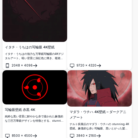
イタチ・うちはの写輪眼 4K壁紙
イタチ・うちはの強力な万華鏡写輪眼の4Kデジ
タルアート。暗い背景に深紅色に輝き、複雑な
渦巻き模様の包帯に包まれた圧倒的な瞳。
2048
×
4096
9720
×
4320
開く
開く
写輪眼壁紙 赤黒 4K
マダラ・ウチハ 4K壁紙 – ダークアニ
純粋な黒い背景に鮮やかな赤で描かれた象徴的
メアート
な三巴万華鏡デザインを特徴とする、stunning
ナルト疾風伝のマダラ・ウチハの stunning 4K
な4K高解像度写輪眼壁紙。大胆でミニマリスト
壁紙。象徴的な赤い写輪眼、黒いとがった髪、
なデスクトップ壁紙を求めるNARUTOファンに
そして燃えるような残り火と輝く写輪眼模様の
最適です。
8500
×
4500
3840
×
2160
背景に映える深紅の鎧が特徴です。
開く
開く