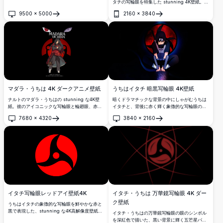
タチの写輪眼を特集した stunning 4K壁紙。ダ
ークで力強い美学を演出する劇的な血滴の水面
9500
×
5000
2160
×
3840
反射エフェクト付き。
開く
開く
マダラ・うちは 4K ダークアニメ壁紙
うちはイタチ 暗黒写輪眼 4K壁紙
ナルトのマダラ・うちはの stunning な4K壁
暗くドラマチックな背景の中にしゃがむうちは
紙。彼のアイコニックな写輪眼と輪廻眼、赤い
イタチと、背後に赤く輝く象徴的な写輪眼のシ
うちは一族のシンボル、そして伝説的な名言
ンボルが描かれた stunning な4K壁紙。高解像
7680
×
4320
3840
×
2160
「現実を直視しろ！何事も計画通りにはいかな
度のアニメデスクトップ背景を求めるNARUTO
開く
開く
い」をフィーチャー。
ファンに最適です。
イタチ写輪眼レッドアイ壁紙4K
イタチ・うちは 万華鏡写輪眼 4K ダー
ク壁紙
うちはイタチの象徴的な写輪眼を鮮やかな赤と
黒で表現した、stunning な4K高解像度壁紙。
イタチ・うちはの万華鏡写輪眼の眼のシンボル
三巴の万華鏡デザインが力と神秘を放ち、ナル
を深紅色で描いた、黒い背景に輝く五芒星パタ