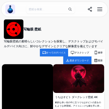
Wallpaper Alchemy
写輪眼 壁紙
写輪眼壁紙の素晴らしいコレクションを探索し、デスクトップおよびモバイ
ルデバイス向けに、鮮やかなデザインとクリアな解像度を備えています
すべてのデバイス
デスクトップ
携帯
最多ダウンロード
最新
うちはオビト ダークレッド壁紙 4K
劇的な赤い光の中に立つうちはオビトの息をの
むような4K壁紙。アイコニックな鎌を手に持