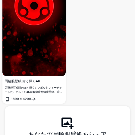
写輪眼壁紙 赤く輝く4K
万華鏡写輪眼の赤く輝くシンボルをフィーチャ
ーした、ナルトの4K高解像度写輪眼壁紙。暗い
雰囲気の背景に赤いボケパーティクルが漂う幻
1890
×
4200
想的な一枚。
開く
あなたの写輪眼壁紙をシェア