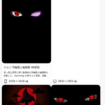
ち、背後には写輪眼のシンボルが輝く、アニメ
ファンやNARUTOファン必見の一枚。
ナルト 写輪眼と輪廻眼 4K壁紙
真っ黒な背景に輝く象徴的な写輪眼と輪廻眼を
特集した、stunning な4Kナルト壁紙。高解像
度でミニマリストながら力強いビジュアルをデ
2048
×
4428
3840
×
2160
バイスに求めるアニメファンに最適です。
開く
開く