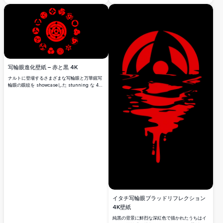
写輪眼進化壁紙 – 赤と黒 4K
ナルトに登場するさまざまな写輪眼と万華鏡写
輪眼の眼紋を showcaseした stunning な 4K
壁紙。深い黒背景に円形に配置された大胆な赤
いシンボルは、アニメファンやデスクトップカ
スタマイズに最適です。
イタチ写輪眼ブラッドリフレクション
4K壁紙
純黒の背景に鮮烈な深紅色で描かれたうちはイ