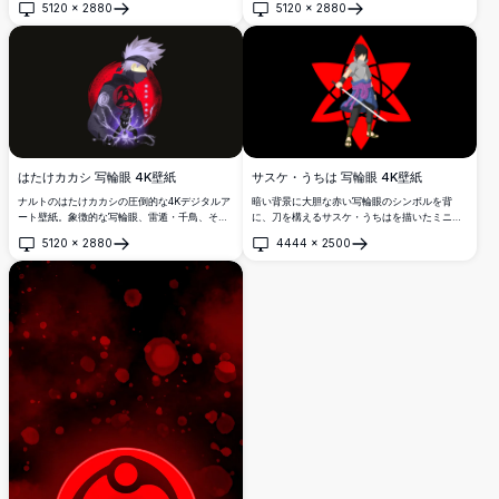
5120
×
2880
5120
×
2880
で表現しています。
シンボルを特徴とする彼の象徴的なシルエッ
開く
開く
ト。
はたけカカシ 写輪眼 4K壁紙
サスケ・うちは 写輪眼 4K壁紙
ナルトのはたけカカシの圧倒的な4Kデジタルア
暗い背景に大胆な赤い写輪眼のシンボルを背
ート壁紙。象徴的な写輪眼、雷遁・千鳥、そし
に、刀を構えるサスケ・うちはを描いたミニマ
て漢字テキストが描かれた鮮烈な赤い月の背景
リスト4K壁紙。スタイリッシュでモダンなデザ
5120
×
2880
4444
×
2500
が特徴です。
インを求めるナルトファンに最適な高解像度デ
開く
開く
スクトップ壁紙。