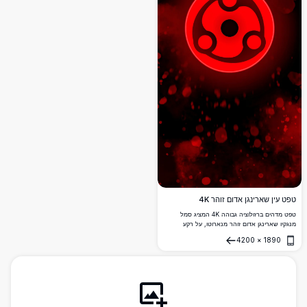
טפט עין שארינגן אדום זוהר 4K
טפט מדהים ברזולוציה גבוהה 4K המציג סמל
מנגקיו שארינגן אדום זוהר מנארוטו, על רקע
אטמוספרי כהה עם חלקיקי בוקה אדומים.
4200
×
1890
פתח