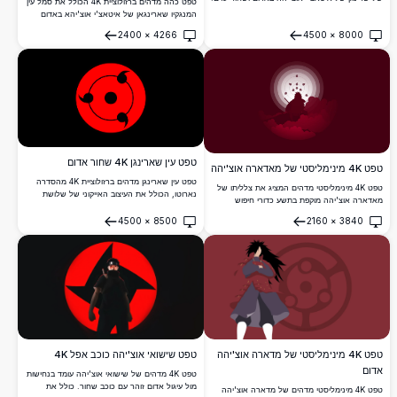
טפט כהה מדהים ברזולוציית 4K הכולל את סמל עין
עיצוב מנגקיו שלוש הטומו מקרין עוצמה ומסתורין,
המנגקיו שארינגאן של איטאצ'י אוצ'יהא באדום
מושלם למעריצי נארוטו.
קרמיזי עמוק, על רקע שחור עם דגם כוכב פנטגרמה
2400
×
4266
4500
×
8000
מזהיר.
פתח
פתח
טפט עין שארינגן 4K שחור אדום
טפט 4K מינימליסטי של מאדארה אוצ'יהה
טפט עין שארינגן מדהים ברזולוציית 4K מהסדרה
טפט 4K מינימליסטי מדהים המציג את צלליתו של
נארוטו, הכולל את העיצוב האייקוני של שלושת
מאדארה אוצ'יהה מוקפת בתשע כדורי חיפוש
הטומואים באדום ושחור נועזים. מושלם למעריצי
האמת, עיגולים קונצנטריים זוהרים, ועננים אדומים
אנימה המחפשים רקע שולחן עבודה דרמטי
4500
×
8500
2160
×
3840
דרמטיים באווירה ארגמנית עמוקה.
פתח
פתח
ומינימליסטי.
טפט 4K מינימליסטי של מדארה אוצ'יהה
טפט שישואי אוצ'יהה כוכב אפל 4K
אדום
טפט 4K מדהים של שישואי אוצ'יהה עומד בנחישות
מול עיגול אדום זוהר עם כוכב שחור. כולל את
טפט 4K מינימליסטי מדהים של מדארה אוצ'יהה