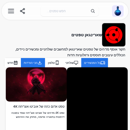
Wallpaper Alchemy
שארינגאן טפטים
חקור אוסף מדהים של טפטים שארינגאן למחשבים שולחניים ומכשירים ניידים,
הכוללים עיצובים תוססים ורזולוציות חדות
כל המכשירים
שולחני
טלפון
הכי הורדות
חדש
טפט אדום כהה של אוביטו אוצ'יחה 4K
טפט 4K מדהים של אוביטו אוצ'יחה עומד בסצנה
דרמטית בתאורה אדומה, מחזיק את החרמש
האיקוני שלו עם סמל השארינגן זוהר מאחוריו,
מושלם למעריצי אנימה וחובבי נארוטו.