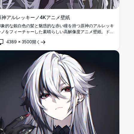
原神アルレッキーノ4Kアニメ壁紙
印象的な銀白色の髪と魅惑的な赤い瞳を持つ原神のアルレッキ
ーノをフィーチャーした素晴らしい高解像度アニメ壁紙。ドラ
マチックな照明とエレガントな美学を備えた詳細なキャラクタ
4389
×
3500
開く
ーデザインを表現した、デスクトップとモバイル背景に最適な
完璧な4K品質のアートワーク。