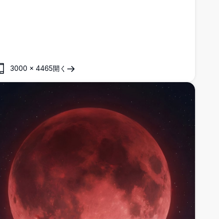
ブ、そして物思いにふけるミステリアスな表情の上品な黒いコ
ーデが特徴です。
3000
×
4465
開く