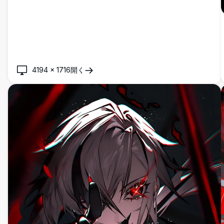
4194
×
1716
開く