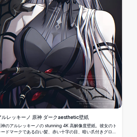
アルレッキーノ 原神 ダークaesthetic壁紙
神のアルレッキーノの stunning 4K 高解像度壁紙。彼女のト
レードマークである白い髪、赤い十字の目、暗い爪付きグロー