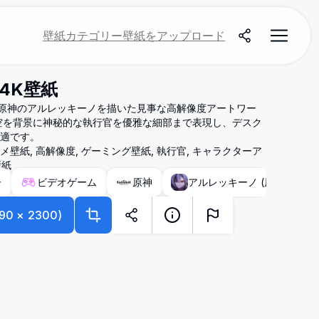
壁紙
カテゴリー
壁紙をアップロード
4K壁紙
原神のアルレッキーノを描いた見事な高解像度アートワー
空を背景に神秘的な執行官を優雅な細部まで表現し、デスク
適です。
ニメ壁紙, 高解像度, ゲーミング壁紙, 執行官, キャラクターア
壁紙
子
ビデオゲーム
原神
アルレッキーノ (原神)
90
×
2300
)