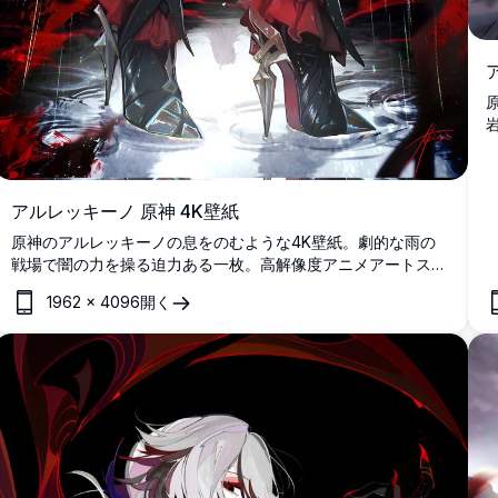
アルレッキーノ 原神 4K壁紙
原神のアルレッキーノの息をのむような4K壁紙。劇的な雨の
戦場で闇の力を操る迫力ある一枚。高解像度アニメアートスタ
イルで、この強烈なキャラクターを赤いダイナミックなエネル
1962
×
4096
開く
ギーが渦巻くように包んでいます。