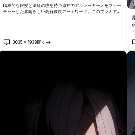
印象的な銀髪と深紅の瞳を持つ原神のアルレッキーノをフィー
チャーした素晴らしい高解像度アートワーク。このプレミアム
4K壁紙は劇的な照明と詳細なアニメアートスタイルを披露
し、高品質なデスクトップ背景を求めるゲーム愛好家とアニメ
ファンに最適です。
3035
×
1939
開く