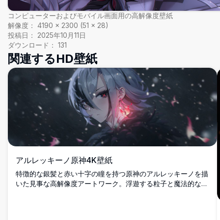
コンピューターおよびモバイル画面用の高解像度壁紙
解像度：
4190
×
2300
(
51
×
28
)
投稿日：
2025年10月11日
ダウンロード：
131
関連するHD壁紙
アルレッキーノ原神4K壁紙
特徴的な銀髪と赤い十字の瞳を持つ原神のアルレッキーノを描
いた見事な高解像度アートワーク。浮遊する粒子と魔法的なピ
ンクの光の効果を持つ神秘的な暗い背景に設定され、デスクト
ップ壁紙に最適です。