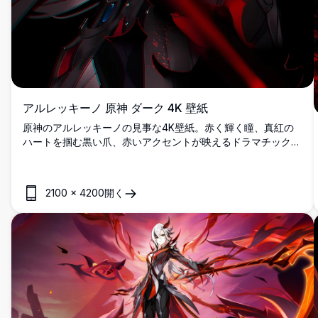
アルレッキーノ 原神 ダーク 4K 壁紙
原神のアルレッキーノの見事な4K壁紙。赤く輝く瞳、真紅の
ハートを掴む黒い爪、赤いアクセントが映えるドラマチックな
暗い背景など、彼女のダークな美学を表現しています。
2100
×
4200
開く