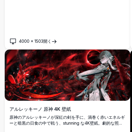
4000
×
1503
開く
アルレッキーノ 原神 4K 壁紙
原神のアルレッキーノが深紅の剣を手に、渦巻く赤いエネルギ
ーと暗黒の日食の中で戦う、stunning な4K壁紙。劇的な照明
と激しい戦闘の雰囲気を持つ高解像度アート。