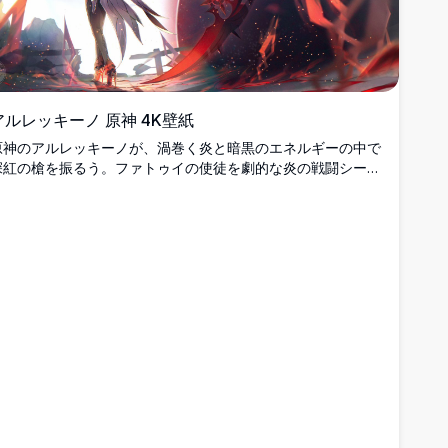
アルレッキーノ 原神 4K壁紙
原神のアルレッキーノが、渦巻く炎と暗黒のエネルギーの中で
深紅の槍を振るう。ファトゥイの使徒を劇的な炎の戦闘シーン
で描いた、stunning な4K高解像度ファンアート壁紙。