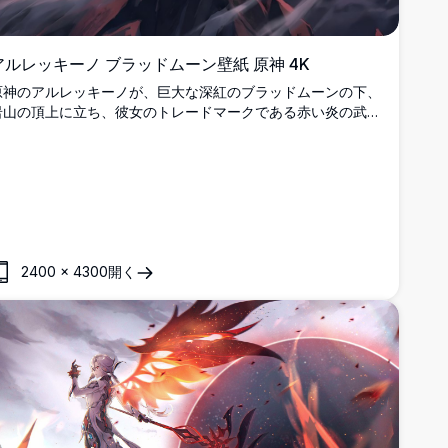
アルレッキーノ ブラッドムーン壁紙 原神 4K
原神のアルレッキーノが、巨大な深紅のブラッドムーンの下、
岩山の頂上に立ち、彼女のトレードマークである赤い炎の武器
を振るっています。ドラマチックな暗い雰囲気の見事な4K高
解像度アニメ壁紙です。
2400
×
4300
開く