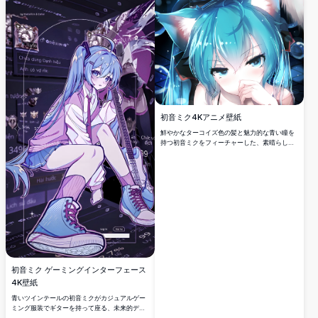
本のバーチャルシンガーのファンに最適です。
初音ミク4Kアニメ壁紙
鮮やかなターコイズ色の髪と魅力的な青い瞳を
持つ初音ミクをフィーチャーした、素晴らしい
高解像度デジタルアートワーク。このプレミア
ムアニメ壁紙は、美しいライティング効果、詳
細なキャラクターデザイン、あらゆるディスプ
レイに最適なクリスタルクリアな4K品質を表現
しています。
初音ミク ゲーミングインターフェース
4K壁紙
青いツインテールの初音ミクがカジュアルゲー
ミング服装でギターを持って座る、未来的デジ
タルインターフェース背景の美しい4Kアニメ壁