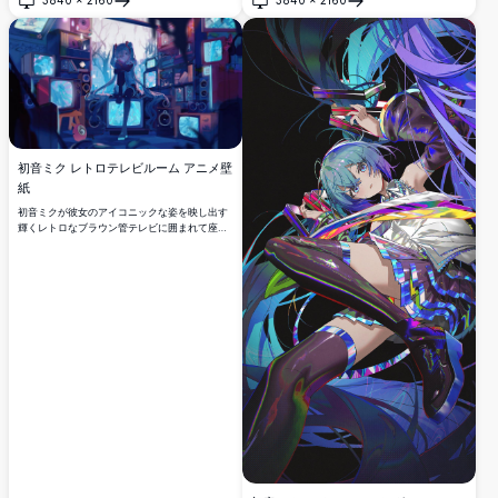
stunning 4Kアニメ壁紙。
開く
開く
初音ミク レトロテレビルーム アニメ壁
紙
初音ミクが彼女のアイコニックな姿を映し出す
輝くレトロなブラウン管テレビに囲まれて座っ
ています。ティールのツインテール、ダークな
雰囲気、鮮やかなネオンブルーの照明を4K解像
度で描いた、サイバーパンクにインスパイアさ
れた印象的なアニメアートワーク。