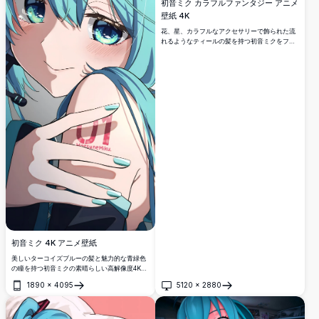
初音ミク カラフルファンタジー アニメ
壁紙 4K
花、星、カラフルなアクセサリーで飾られた流
れるようなティールの髪を持つ初音ミクをフィ
ーチャーした鮮やかな4K壁紙。パステルカラ
ー、キラキラ、そしてデスクトップの背景に最
適な幻想的なディテールが溢れる、息をのむよ
うな高解像度アニメアートワーク。
初音ミク 4K アニメ壁紙
美しいターコイズブルーの髪と魅力的な青緑色
の瞳を持つ初音ミクの素晴らしい高解像度4Kア
ニメ壁紙。鮮やかな色彩とプレミアム品質のイ
1890
×
4095
5120
×
2880
ラストレーションで詳細なアニメスタイルの象
開く
開く
徴的なボーカロイドキャラクターを表現した完
璧なデジタルアート。