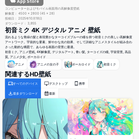
App Store
コンピューターおよびモバイル画面用の高解像度壁紙
解像度：
4500
×
2800
(
45
×
28
)
投稿日：
2025年10月18日
ダウンロード：
3,855
初音ミク 4K デジタル アニメ 壁紙
流れるような青緑の髪と表現豊かなターコイズブルーの瞳を持つ初音ミクの美しい高解像度
アートワーク。宇宙的な要素、鮮やかな光の効果、そして詳細なアニメスタイルが組み合わ
さった動的な構図で、あらゆる画面の背景に最適。
初音ミク, アニメ壁紙, 4K解像度, デジタルアート, 青い髪, ターコイズの瞳, 宇宙背景, 高品
質, アニメ少女, ボーカロイド
アニメ
アニメの女の子
ボーカロイド
初音ミク
関連するHD壁紙
すべてのデバイス
デスクトップ
携帯
最多ダウンロード
最新