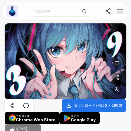
Wallpaper Alchemy
ダウンロード
(
4500
×
2800
)
で利用可能
今すぐ
Chrome Web Store
Google Play
近日公開