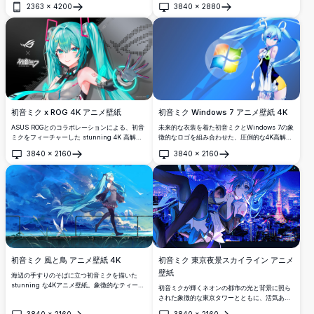
2363
×
4200
3840
×
2880
紙。アニメ愛好家のための鮮やかな紫と青のサ
開く
開く
イバーパンク美学を持つ完璧な高解像度デスク
トップ壁紙。
初音ミク x ROG 4K アニメ壁紙
初音ミク Windows 7 アニメ壁紙 4K
ASUS ROGとのコラボレーションによる、初音
未来的な衣装を着た初音ミクとWindows 7の象
ミクをフィーチャーした stunning 4K 高解像
徴的なロゴを組み合わせた、圧倒的な4K高解像
度アニメ壁紙。ミクは光り輝くシアンのアクセ
度壁紙。鮮やかで目を引くデスクトップ背景を
3840
×
2160
3840
×
2160
ントを持つ未来的なテックアウトフィットを身
求めるアニメファンや技術愛好家に最適です。
開く
開く
にまとい、音楽とゲーミング文化の完璧な融合
を披露しています。
初音ミク 風と鳥 アニメ壁紙 4K
初音ミク 東京夜景スカイライン アニメ
壁紙
海辺の手すりのそばに立つ初音ミクを描いた
stunning な4Kアニメ壁紙。象徴的なティール
初音ミクが輝くネオンの都市の光と背景に照ら
のツインテールが風になびき、ドラマチックな
された象徴的な東京タワーとともに、活気ある
青空を舞う白い鳥たちに囲まれています。
東京の夜景スカイラインの上に浮かぶ、
3840
×
2160
3840
×
2160