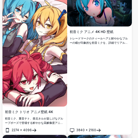
初音ミク アニメ 4K HD 壁紙
トレードマークのティールヘアと鮮やかなブル
ーの瞳が印象的な初音ミクを、詳細でリアルな
部屋の背景に配した美麗な4K壁紙。没入感のあ
る奥行きと鮮やかな色彩の高解像度アニメアー
ト。
初音ミク トリオ アニメ壁紙 4K
初音ミク、重音テト、亜北ネルが楽しげなグル
ープポーズで登場する鮮やかな高解像度アニメ
壁紙。カラフルなアートワークは、象徴的な
2274
×
4096
3840
×
2160
Vocaloidキャラクターたちの特徴的な青、金、
開く
開く
ピンクの髪を表現しており、アニメ愛好家や日