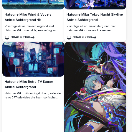
Hatsune Miku Wind & Vogels
Hatsune Miku Tokyo Nacht Skyline
Anime Achtergrond 4K
Anime Achtergrond
Prachtige 4K anime-achtergrond met
Prachtige 4K anime achtergrond met
Hatsune Miku staand bij een reling aan
Hatsune Miku zwevend boven een
zee, haar iconische groenblauw dubbele
levendige Tokyo nachtskyline, met
3840
×
2160
3840
×
2160
staarten wapperen in de wind, omgeven
gloeiende neon stadslichten en de
Openen
Openen
door witte vogels die door een dramatische
iconische Tokyo Tower verlicht op de
blauwe hemel vliegen.
achtergrond.
Hatsune Miku Retro TV Kamer
Anime Achtergrond
Hatsune Miku zit omringd door gloeiende
retro CRT-televisies die haar iconische
afbeelding tonen. Een verbluffend
cyberpunk-geïnspireerd anime-kunstwerk
met teal twintails, een donkere sfeer en
levendige neonblauwe verlichting in 4K-
resolutie.