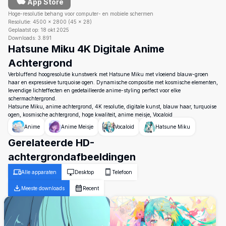
App Store
Hoge-resolutie behang voor computer- en mobiele schermen
Resolutie:
4500
×
2800
(
45
×
28
)
Geplaatst op:
18 okt 2025
Downloads:
3.891
Hatsune Miku 4K Digitale Anime
Achtergrond
Verbluffend hoogresolutie kunstwerk met Hatsune Miku met vloeiend blauw-groen
haar en expressieve turquoise ogen. Dynamische compositie met kosmische elementen,
levendige lichteffecten en gedetailleerde anime-styling perfect voor elke
schermachtergrond.
Hatsune Miku, anime achtergrond, 4K resolutie, digitale kunst, blauw haar, turquoise
ogen, kosmische achtergrond, hoge kwaliteit, anime meisje, Vocaloid
Anime
Anime Meisje
Vocaloid
Hatsune Miku
Gerelateerde HD-
achtergrondafbeeldingen
Alle apparaten
Desktop
Telefoon
Meeste downloads
Recent