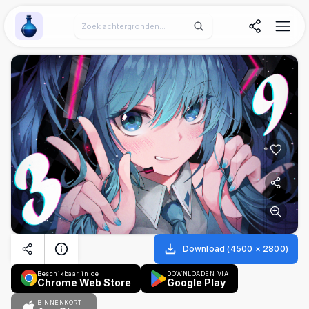
Wallpaper Alchemy
Download
(
4500
×
2800
)
Beschikbaar in de
DOWNLOADEN VIA
Chrome Web Store
Google Play
BINNENKORT