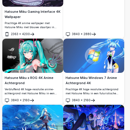
Hatsune Miku Gaming Interface 4K
Wallpaper
Prachtige 4K anime wallpaper met
Hatsune Miku met blauwe staartjes in
casual gaming kleding, zittend met een
2363
×
4200
3840
×
2880
gitaar tegen een futuristische digitale
Openen
Openen
interface achtergrond. Perfecte hoge
resolutie desktop wallpaper met levendige
paarse en blauwe cyberpunk esthetiek
voor anime liefhebbers.
Hatsune Miku x ROG 4K Anime
Hatsune Miku Windows 7 Anime
Achtergrond
Achtergrond 4K
Verbluffend 4K hoge-resolutie anime-
Prachtige 4K hoge resolutie achtergrond
achtergrond met Hatsune Miku in een
met Hatsune Miku in een futuristische
exclusieve ASUS ROG samenwerking. Miku
outfit naast het iconische Windows 7-logo.
3840
×
2160
3840
×
2160
is gekleed in een futuristisch tech-outfit
Perfect voor animefans en techliefhebbers
Openen
Openen
met gloeiende cyaan accenten, als perfecte
die op zoek zijn naar een levendige,
mix van muziek- en gamingcultuur.
opvallende bureaubladachtergrond.