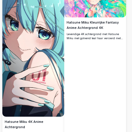
Hatsune Miku Kleurrijke Fantasy
Anime Achtergrond 4K
Levendige 4K achtergrond met Hatsune
Miku met golvend teal haar versierd met
bloemen, sterren en kleurrijke
accessoires. Een verbluffend hoge
resolutie anime kunstwerk vol
pastelkleuren, fonkelingen en
sprookjesachtige details, perfect voor
bureaubladachtergronden.
Hatsune Miku 4K Anime
Achtergrond