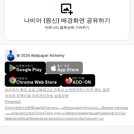
나비아 (원신) 배경화면 공유하기
커뮤니티 컬렉션에 기여하기
©
2026
Wallpaper Alchemy
다운로드하기
출시 예정
Google Play
App Store
다운로드
GET THE
Chrome Web Store
ADD-ON
브라우저 확장 프로그램
광고
도구
회사 소개
문의하기
자주 묻는 질문
저작권 정책
이용 약관
개인정보 보호정책
Pinterest
English
简体中文
हिन्दी
Español
Français
العربية
Português
বাংলা
Русский
اردو
Bahasa Indonesia
فارسی
Deutsch
日本語
Türkçe
Tiếng Việt
தமிழ்
Italiano
Tagalog
Hausa
Kiswahili
한국어
ไทย
Nederlands
Polski
Română
Български
Ελληνικά
Svenska
Српски
עברית