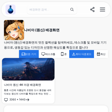
Wallpaper Alchemy
나비아 (원신) 배경화면
나비아 (원신) 배경화면의 멋진 컬렉션을 탐색하세요, 데스크톱 및 모바일 기기
용으로, 생동감 있는 디자인과 선명한 해상도를 특징으로 합니다
모든 기기
데스크톱
폰
최다 다운로드
최신
나비아 원신 4K 야경 배경화면
황혼 시간에 아름답게 조명된 도시 풍경을 내려
다보는 원신의 나비아를 특징으로 하는 멋진 고
해상도 아트워크. 애니메이션 캐릭터는 그녀의
3360
×
1440
시그니처 모자와 흘러내리는 머리카락으로 발코
열기
니에 우아하게 서 있으며, 따뜻하게 빛나는 조명
과 매혹적인 푸른 저녁 하늘에 둘러싸여 있습니
다.