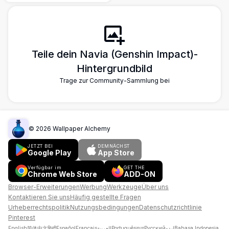
Anime-Figur steht elegant auf einem
Balkon mit ihrem charakteristischen Hut
und wehendem Haar, umgeben von
warmen leuchtenden Lichtern und einem
faszinierenden blauen Abendhimmel.
Teile dein Navia (Genshin Impact)-
Hintergrundbild
Trage zur Community-Sammlung bei
©
2026
Wallpaper Alchemy
JETZT BEI
DEMNÄCHST
Google Play
App Store
Verfügbar im
GET THE
Chrome Web Store
ADD-ON
Browser-Erweiterungen
Werbung
Werkzeuge
Über uns
Kontaktieren Sie uns
Häufig gestellte Fragen
Urheberrechtspolitik
Nutzungsbedingungen
Datenschutzrichtlinie
Pinterest
English
简体中文
हिन्दी
Español
Français
العربية
Português
বাংলা
Русский
اردو
Bahasa Indonesia