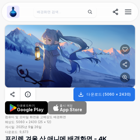
Wallpaper Alchemy
다운로드
(
5060
×
2430
)
다운로드하기
출시 예정
Google Play
App Store
컴퓨터 및 모바일 화면용 고해상도 배경화면
해상도:
5060
×
2430
(
25
×
12
)
게시일:
2025년 9월 26일
다운로드:
9,673
프리렌 겨울 산 애니메 배경화면 - 4K