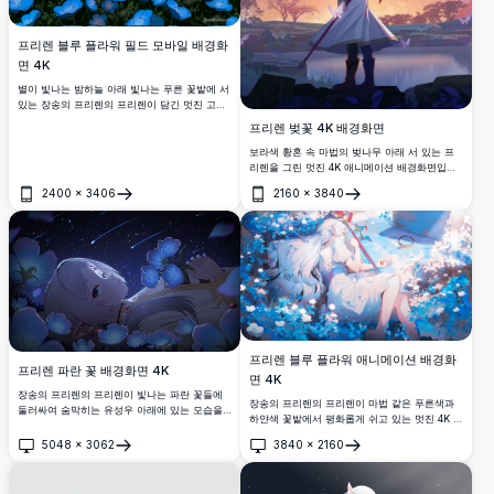
프리렌 블루 플라워 필드 모바일 배경화
면 4K
별이 빛나는 밤하늘 아래 빛나는 푸른 꽃밭에 서
있는 장송의 프리렌의 프리렌이 담긴 멋진 고해
상도 모바일 배경화면입니다. 은하수가 장면을
프리렌 벚꽃 4K 배경화면
비추며 숨막히는 판타지 풍경을 찾는 애니메이
션 애호가들에게 완벽한 마법적이고 고요한 분
보라색 황혼 속 마법의 벚나무 아래 서 있는 프
위기를 연출합니다.
리렌을 그린 멋진 4K 애니메이션 배경화면입니
다. 엘프 마법사가 지팡이를 들고 있는 가운데
2400
×
3406
2160
×
3840
벚꽃 꽃잎들이 환상적인 분위기 속에서 춤추며,
열기
열기
장송의 프리렌의 고요한 판타지 풍경을 연출합
니다.
프리렌 블루 플라워 애니메이션 배경화
프리렌 파란 꽃 배경화면 4K
면 4K
장송의 프리렌의 프리렌이 빛나는 파란 꽃들에
장송의 프리렌의 프리렌이 마법 같은 푸른색과
둘러싸여 숨막히는 유성우 아래에 있는 모습을
하얀색 꽃밭에서 평화롭게 쉬고 있는 멋진 4K 애
담은 프리미엄 고해상도 애니메이션 배경화면입
니메이션 배경화면입니다. 은발의 엘프 마법사
니다. 이 매혹적인 장면은 사랑받는 엘프 캐릭터
5048
×
3062
3840
×
2160
가 생동감 넘치는 꽃들에 둘러싸여 부드러운 조
열기
열기
를 꿈같은 천상의 배경에서 놀라운 4K 디테일과
명과 아름다운 디테일로 몽환적이고 신비로운
생생한 색상으로 표현합니다.
분위기를 연출합니다.