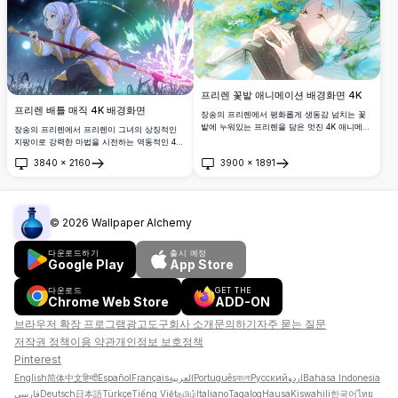
메이션 애호가들에게 완벽합니다.
프리렌 꽃밭 애니메이션 배경화면 4K
프리렌 배틀 매직 4K 배경화면
장송의 프리렌에서 평화롭게 생동감 넘치는 꽃
밭에 누워있는 프리렌을 담은 멋진 4K 애니메이
장송의 프리렌에서 프리렌이 그녀의 상징적인
션 배경화면입니다. 은발의 엘프 마법사가 무성
지팡이로 강력한 마법을 시전하는 역동적인 4K
한 파란색과 녹색 꽃들에 둘러싸여 위를 바라보
배경화면. 은발의 엘프 마법사가 신비로운 배경
3840
×
2160
3900
×
1891
며, 아름다운 조명 효과로 몽환적이고 고요한 분
에서 찬란한 마법 에너지를 방출하며, 놀라운 울
열기
열기
위기를 연출합니다.
트라 고화질 디테일로 그녀의 믿을 수 없는 마법
실력을 선보입니다.
©
2026
Wallpaper Alchemy
다운로드하기
출시 예정
Google Play
App Store
다운로드
GET THE
Chrome Web Store
ADD-ON
브라우저 확장 프로그램
광고
도구
회사 소개
문의하기
자주 묻는 질문
저작권 정책
이용 약관
개인정보 보호정책
Pinterest
English
简体中文
हिन्दी
Español
Français
العربية
Português
বাংলা
Русский
اردو
Bahasa Indonesia
فارسی
Deutsch
日本語
Türkçe
Tiếng Việt
தமிழ்
Italiano
Tagalog
Hausa
Kiswahili
한국어
ไทย