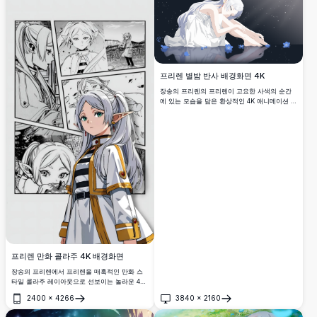
프리렌 별밤 반사 배경화면 4K
장송의 프리렌의 프리렌이 고요한 사색의 순간
에 있는 모습을 담은 환상적인 4K 애니메이션 배
경화면입니다. 사랑받는 엘프 마법사가 별이 빛
나는 하늘 아래 우아하게 앉아 있고, 섬세한 파
란 꽃들에 둘러싸여 있으며 고요한 물에 그녀의
모습이 비치어 평화롭고 신비로운 분위기를 연
출합니다.
프리렌 만화 콜라주 4K 배경화면
장송의 프리렌에서 프리렌을 매혹적인 만화 스
타일 콜라주 레이아웃으로 선보이는 놀라운 4K
배경화면. 여러 패널이 특유의 흰 머리와 녹색
2400
×
4266
3840
×
2160
눈을 가진 사랑받는 엘프 마법사를 보여주며, 고
열기
열기
해상도 데스크톱이나 모바일 배경을 찾는 애니