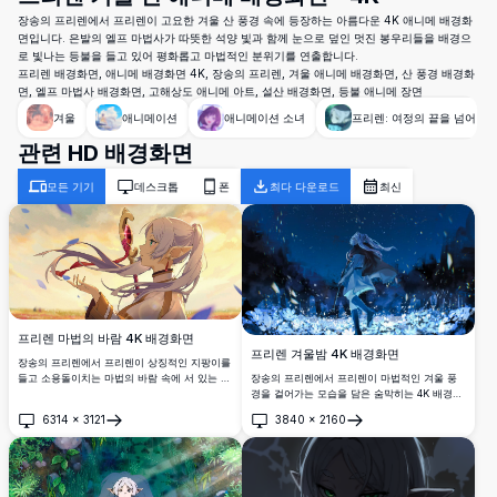
장송의 프리렌에서 프리렌이 고요한 겨울 산 풍경 속에 등장하는 아름다운 4K 애니메 배경화
면입니다. 은발의 엘프 마법사가 따뜻한 석양 빛과 함께 눈으로 덮인 멋진 봉우리들을 배경으
로 빛나는 등불을 들고 있어 평화롭고 마법적인 분위기를 연출합니다.
프리렌 배경화면, 애니메 배경화면 4K, 장송의 프리렌, 겨울 애니메 배경화면, 산 풍경 배경화
면, 엘프 마법사 배경화면, 고해상도 애니메 아트, 설산 배경화면, 등불 애니메 장면
겨울
애니메이션
애니메이션 소녀
프리렌: 여정의 끝을 넘어
관련 HD 배경화면
모든 기기
데스크톱
폰
최다 다운로드
최신
프리렌 마법의 바람 4K 배경화면
프리렌 겨울밤 4K 배경화면
장송의 프리렌에서 프리렌이 상징적인 지팡이를
들고 소용돌이치는 마법의 바람 속에 서 있는 놀
장송의 프리렌에서 프리렌이 마법적인 겨울 풍
라운 4K 배경화면입니다. 하얀 머리의 엘프 마법
경을 걸어가는 모습을 담은 숨막히는 4K 배경화
사가 꿈같은 일몰을 배경으로 흘러내리는 머리
면입니다. 하얀 머리의 엘프 마법사가 별이 빛나
6314
×
3121
3840
×
2160
와 신비로운 분위기로 초고화질로 아름답게 표
는 밤하늘 아래에서 소용돌이치는 눈, 빛나는 꽃
열기
열기
현되었습니다.
들, 그리고 마법에 걸린 꽃잎들에 둘러싸여 놀라
운 초고화질로 표현되었습니다.