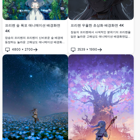
프리렌 우울한 초상화 배경화면 4K
프리렌 숲 폭포 애니메이션 배경화면
4K
장송의 프리렌에서 사색적인 분위기의 프리렌을
담은 놀라운 고해상도 애니메이션 배경화면입니
장송의 프리렌의 프리렌이 신비로운 숲 배경에
다. 이 예술적인 초상화는 특징적인 녹색 눈과
등장하는 놀라운 고해상도 애니메이션 배경화면
은발을 가진 사랑받는 엘프 마법사를 우울한 분
입니다. 은발의 엘프 마법사가 빛나는 폭포 앞에
4800
×
2700
3539
×
1990
위기의 배경과 함께 보여주며, 데스크톱 커스터
서 평화롭게 서 있으며, 무성한 녹색 초목과 마
열기
열기
마이징에 완벽합니다.
법 같은 조명으로 둘러싸여 있어 모든 화면에 완
벽한 매혹적이고 고요한 분위기를 연출합니다.