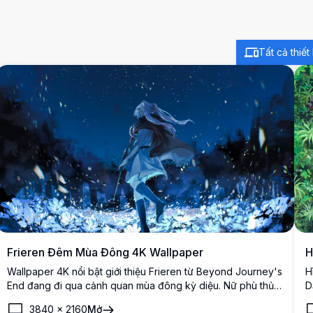
Tất cả thiết 
Frieren Đêm Mùa Đông 4K Wallpaper
H
Wallpaper 4K nổi bật giới thiệu Frieren từ Beyond Journey's
H
End đang đi qua cảnh quan mùa đông kỳ diệu. Nữ phù thủy
D
elf tóc trắng được bao quanh bởi tuyết xoáy, hoa phát sáng
b
3840
×
2160
Mở