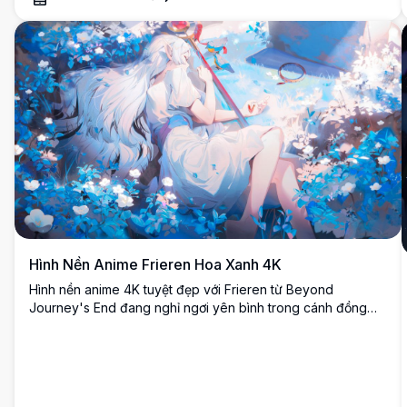
Hình Nền Anime Frieren Hoa Xanh 4K
Hình nền anime 4K tuyệt đẹp với Frieren từ Beyond
Journey's End đang nghỉ ngơi yên bình trong cánh đồng
hoa xanh và trắng kỳ diệu. Nữ pháp sư elf tóc bạc được
bao quanh bởi thảm thực vật rực rỡ, tạo nên bầu không khí
mơ màng và siêu thực với ánh sáng dịu nhẹ và chi tiết đẹp
mắt.