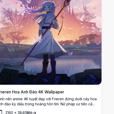
rieren Hoa Anh Đào 4K Wallpaper
ình nền anime 4K tuyệt đẹp với Frieren đứng dưới cây hoa
nh đào kỳ diệu trong hoàng hôn tím. Nữ pháp sư tiên cầm
uyền trượng trong khi những cánh hoa sakura nhảy múa
2160
×
3840
Mở