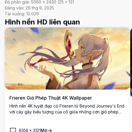
Độ phân giải:
5060
×
2430
(
25
×
12
)
Đăng vào:
26 thg 9, 2025
Tải xuống:
10.029
Hình nền HD liên quan
Frieren Gió Phép Thuật 4K Wallpaper
Hình nền 4K tuyệt đẹp có Frieren từ Beyond Journey's End
với cây gậy biểu tượng của cô giữa những cơn gió phép
thuật xoáy tít. Nữ pháp sư elf tóc trắng được thể hiện đẹp
mắt trước phông nền hoàng hôn mơ màng với mái tóc bay
bổng và bầu không khí huyền bí trong chất lượng siêu độ
6314
×
3121
Mở