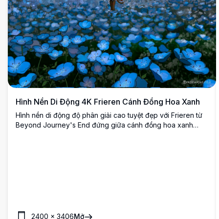
Hình Nền Di Động 4K Frieren Cánh Đồng Hoa Xanh
Hình nền di động độ phân giải cao tuyệt đẹp với Frieren từ
Beyond Journey's End đứng giữa cánh đồng hoa xanh
phát sáng mê hoặc dưới bầu trời đêm đầy sao. Dải Ngân Hà
chiếu sáng khung cảnh, tạo nên bầu không khí kỳ diệu và
thanh bình hoàn hảo cho những người đam mê anime tìm
kiếm phong cảnh giả tưởng ngoạn mục.
2400
×
3406
Mở