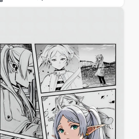
rong không khí huyền ảo, tạo nên ph풍 cảnh fantasy yên
ình từ Beyond Journey's End.