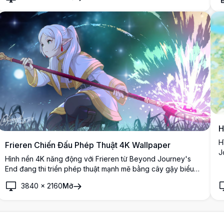
t
n
c
H
H
Frieren Chiến Đấu Phép Thuật 4K Wallpaper
J
Hình nền 4K năng động với Frieren từ Beyond Journey's
N
End đang thi triển phép thuật mạnh mẽ bằng cây gậy biểu
n
tượng của cô. Nữ pháp sư elf tóc trắng giải phóng năng
b
3840
×
2160
Mở
lượng phép thuật rực rỡ trên nền thần bí, thể hiện khả năng
s
phép thuật đáng kinh ngạc với chi tiết siêu nét 4K tuyệt vời.