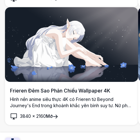
Frieren Đêm Sao Phản Chiếu Wallpaper 4K
Hình nền anime siêu thực 4K có Frieren từ Beyond
Journey's End trong khoảnh khắc yên bình suy tư. Nữ pháp
sư elf được yêu mến ngồi duyên dáng dưới bầu trời đầy
3840
×
2160
Mở
sao, được bao quanh bởi những bông hoa xanh tinh tế với
hình ảnh phản chiếu trong làn nước tĩnh lặng, tạo nên bầu
không khí yên bình và huyền bí.