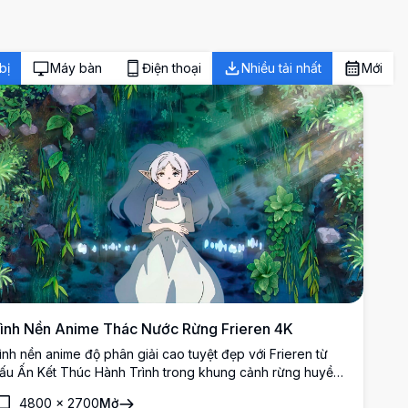
bị
Máy bàn
Điện thoại
Nhiều tải nhất
Mới
ình Nền Anime Thác Nước Rừng Frieren 4K
ình nền anime độ phân giải cao tuyệt đẹp với Frieren từ
ấu Ấn Kết Thúc Hành Trình trong khung cảnh rừng huyền
í. Nữ pháp sư elf tóc bạc đứng yên bình trước thác nước
4800
×
2700
Mở