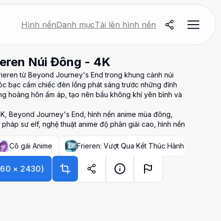
Hình nền
Danh mục
Tải lên hình nền
eren Núi Đông - 4K
rieren từ Beyond Journey's End trong khung cảnh núi
tóc bạc cầm chiếc đèn lồng phát sáng trước những đỉnh
sáng hoàng hôn ấm áp, tạo nên bầu không khí yên bình và
 4K, Beyond Journey's End, hình nền anime mùa đông,
 pháp sư elf, nghệ thuật anime độ phân giải cao, hình nền
Cô gái Anime
Frieren: Vượt Qua Kết Thúc Hành Trình
060
×
2430
)