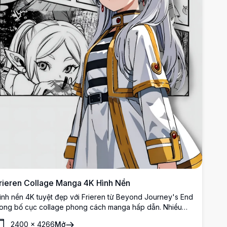
rieren Collage Manga 4K Hình Nền
ình nền 4K tuyệt đẹp với Frieren từ Beyond Journey's End
rong bố cục collage phong cách manga hấp dẫn. Nhiều
anel thể hiện nữ pháp sư elf được yêu thích với mái tóc
2400
×
4266
Mở