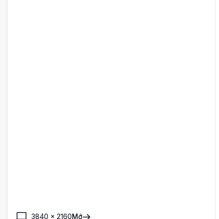
3840
×
2160
Mở