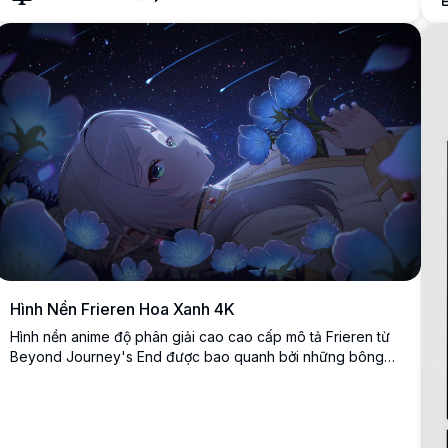
t
b
Hình Nền Frieren Hoa Xanh 4K
Hình nền anime độ phân giải cao cao cấp mô tả Frieren từ
Beyond Journey's End được bao quanh bởi những bông
hoa xanh phát sáng dưới trận mưa sao băng ngoạn mục.
Cảnh quyến rũ này có nhân vật tiên yêu thích trong khung
cảnh thiên thể mơ màng với chi tiết 4K tuyệt đẹp và màu sắc
rực rỡ.