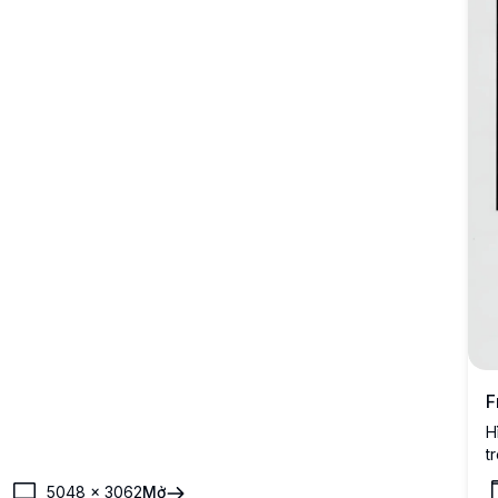
F
H
t
p
5048
×
3062
Mở