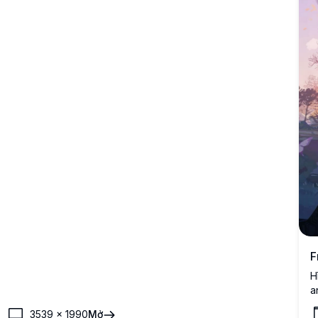
F
H
a
q
3539
×
1990
Mở