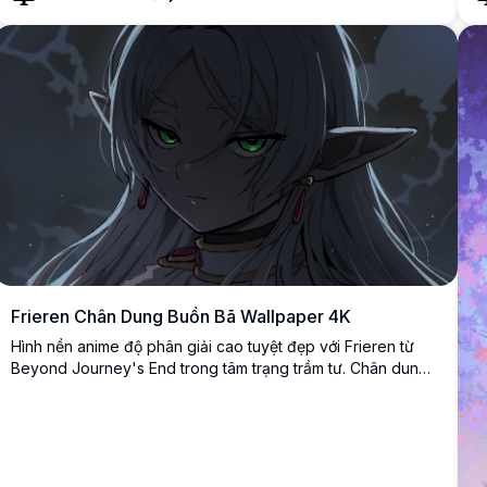
và cánh hoa mê hoặc dưới bầu trời đêm đầy sao với chất
p
lượng siêu độ nét cao tuyệt đẹp.
á
b
Frieren Chân Dung Buồn Bã Wallpaper 4K
Hình nền anime độ phân giải cao tuyệt đẹp với Frieren từ
Beyond Journey's End trong tâm trạng trầm tư. Chân dung
nghệ thuật này thể hiện nữ pháp sư elf được yêu mến với
đôi mắt xanh đặc trưng và mái tóc bạc trên nền khí quyển u
buồn, hoàn hảo cho việc tùy chỉnh desktop.