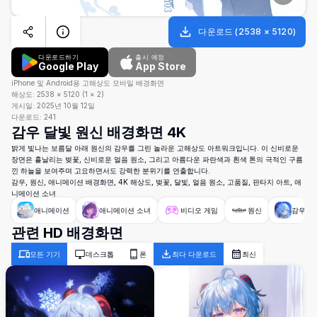
다운로드
(
2538
×
5120
)
다운로드하기
출시 예정
Google Play
App Store
iPhone 및 Android용 고해상도 모바일 배경화면
해상도:
2538
×
5120
(
1
×
2
)
게시일:
2025년 10월 12일
다운로드:
241
감우 달빛 원신 배경화면 4K
밝게 빛나는 보름달 아래 원신의 감우를 그린 놀라운 고해상도 아트워크입니다. 이 신비로운
장면은 흩날리는 벚꽃, 신비로운 얼음 원소, 그리고 아름다운 파란색과 흰색 톤의 극적인 구름
낀 하늘을 보여주며 고요하면서도 강력한 분위기를 연출합니다.
감우, 원신, 애니메이션 배경화면, 4K 해상도, 벚꽃, 달빛, 얼음 원소, 고품질, 판타지 아트, 애
니메이션 소녀
애니메이션
애니메이션 소녀
비디오 게임
원신
감우 (
관련 HD 배경화면
모든 기기
데스크톱
폰
최다 다운로드
최신