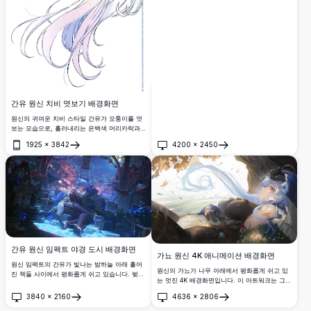
간유 원신 치비 엿보기 배경화면
원신의 귀여운 치비 스타일 간유가 모퉁이를 엿
보는 모습으로, 흘러내리는 은백색 머리카락과
보라색 눈이 특징입니다. 상징적인 뿔 달린 모자
1925
×
3842
4200
×
2450
와 검은 장갑을 착용한 놀라운 4K 고해상도 아트
열기
열기
워크입니다.
간유 원신 임팩트 야경 도시 배경화면
가뇨 원신 4K 애니메이션 배경화면
원신 임팩트의 간유가 빛나는 밤하늘 아래 흩어
원신의 가뇨가 나무 아래에서 평화롭게 쉬고 있
진 책들 사이에서 평화롭게 쉬고 있습니다. 벚꽃
는 멋진 4K 배경화면입니다. 이 아트워크는 그녀
과 고대 탑들이 이 멋진 4K 디지털 아트워크를
의 상징적인 청백색 머리카락, 검은 장갑, 그리
장식하며, 고요한 파란빛 마법 에너지를 발산합
3840
×
2160
4636
×
2806
고 고요한 야외 배경 속 황금 장식이 돋보이는
열기
열기
니다.
우아한 의상을 담고 있습니다.