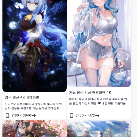
가뇨 원신 감성 배경화면 4K
감우 원신 4K 배경화면
아늑한 침실 배경에서 흰색 캐주얼 파자마를 입
은 원신의 가뇨의 멋진 4K 배경화면. 아름다운
신비로운 푸른 에너지와 눈송이에 둘러싸인 원
파란 머리카락, 보라색 눈, 부드러운 조명이 몽
신의 감우를 특징으로 하는 놀라운 고해상도 아
환적인 고해상도 애니메이션 아트 스타일을 연
트워크. 크라이오 궁수가 마법 같은 겨울 배경에
2160
×
3840
2450
×
4172
출합니다.
흐르는 은빛 머리와 함께 우아한 의상을 입고 묘
열기
열기
사되어 있어, 인기 RPG 게임의 팬들에게 완벽합
니다.