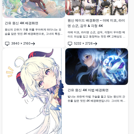
원신 메이드 배경화면 – 야에 미코, 라이
간유 원신 4K 배경화면
덴 쇼군, 감우 & 각청 4K
원신의 간유가 구름 위를 우아하게 떠다니는 모
야에 미코, 라이덴 쇼군, 감우, 각청이 우아한 메
습을 담은 멋진 4K 배경화면으로, 그녀의 특징적
이드 의상을 입고 등장하는 멋진 4K 고해상도 원
인 파란 머리카락과 우아한 의상이 돋보입니다.
신 배경화면입니다. 꽃 배경, 금색 장식, 다크 미
숨막히는 판타지 풍경과 마법 효과가 담긴
3840
×
2160
5232
×
2726
학이 어우러진 아름답고 세밀한 애니메이션 아
열기
열기
miHoYo 공식 아트워크입니다.
트로 데스크톱과 모바일 화면에 완벽합니다.
간유 원신 4K 마법 배경화면
빛나는 파란색 마법 구슬을 들고 있는 원신의 간
유를 담은 멋진 4K 배경화면입니다. 그녀의 하얀
머리카락과 보라색 눈이 고해상도 아트워크 속
에서 그녀를 감싸는 신비로운 빙결 에너지와 잘
어우러집니다.