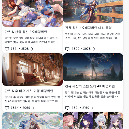
간유 원신 4K 배경화면 다리 풍경
간유 & 선학 원신 4K 배경화면
원신의 간유가 나무 다리 위에 서서 웅장한 카르
스트 산맥, 탑, 생동감 넘치는 푸른 하늘이 펼쳐
고요한 분위기의 고해상도 애니메이션 아트 스
진 중국 판타지 도시 경관을 바라보는 멋진 4K
타일로 벚꽃 꽃잎이 흩날리는 가운데 우아한 중
배경화면입니다.
국풍 의상을 입은 원신의 간유와 선학이 담긴 멋
3541
×
2508
4800
×
3078
진 4K 배경화면입니다.
열기
열기
간유 세상의 소원 노래 4K 배경화면
간유 & 후 타오 기차 여행 배경화면
별이 빛나는 밤하늘 아래 하늘을 나는 등불에 둘
러싸여 서 있는 원신의 간유를 담은 놀라운 4K
간유와 후 타오가 일본풍 지하철을 타고 있는 멋
배경화면으로, 초고해상도 디지털 아트로 신비
진 4K 배경화면입니다. 특별한 객차 안으로 따뜻
로운 아름다움과 마법 같은 분위기를 발산합니
한 햇살이 창문을 통해 비치는 아름답고 섬세한
3864
×
2069
4691
×
2160
다.
애니메이션 아트입니다.
열기
열기