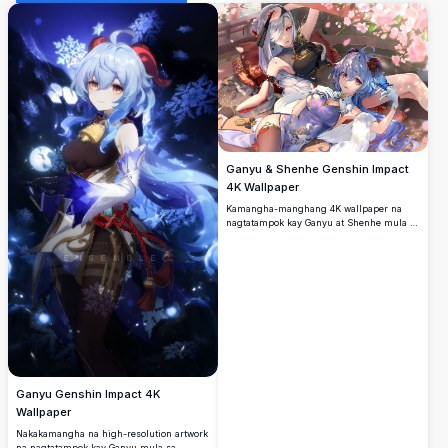
Ganyu & Shenhe Genshin Impact
4K Wallpaper
Kamangha-manghang 4K wallpaper na
nagtatampok kay Ganyu at Shenhe mula sa
Genshin Impact, nakasuot ng mga
eleganteng damit na inspired sa Intsik na
napapalibutan ng namumukadkad na mga
talulot ng cherry blossom sa isang
mapayapang anime art style na may
mataas na resolusyon.
Ganyu Genshin Impact 4K
Wallpaper
Nakakamangha na high-resolution artwork
na nagtatampok kay Ganyu mula sa