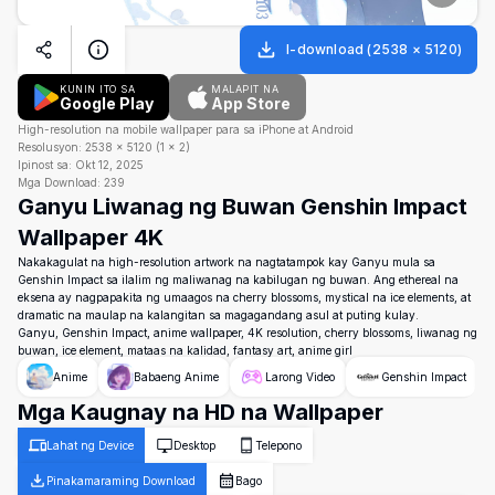
I-download
(
2538
×
5120
)
KUNIN ITO SA
MALAPIT NA
Google Play
App Store
High-resolution na mobile wallpaper para sa iPhone at Android
Resolusyon:
2538
×
5120
(
1
×
2
)
Ipinost sa:
Okt 12, 2025
Mga Download:
239
Ganyu Liwanag ng Buwan Genshin Impact
Wallpaper 4K
Nakakagulat na high-resolution artwork na nagtatampok kay Ganyu mula sa
Genshin Impact sa ilalim ng maliwanag na kabilugan ng buwan. Ang ethereal na
eksena ay nagpapakita ng umaagos na cherry blossoms, mystical na ice elements, at
dramatic na maulap na kalangitan sa magagandang asul at puting kulay.
Ganyu, Genshin Impact, anime wallpaper, 4K resolution, cherry blossoms, liwanag ng
buwan, ice element, mataas na kalidad, fantasy art, anime girl
Anime
Babaeng Anime
Larong Video
Genshin Impact
Mga Kaugnay na HD na Wallpaper
Lahat ng Device
Desktop
Telepono
Pinakamaraming Download
Bago