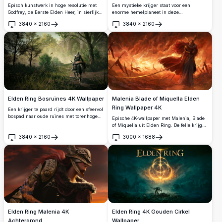
Een mystieke krijger staat voor een
Episch kunstwerk in hoge resolutie met
enorme hemelplaneet in deze
Godfrey, de Eerste Elden Heer, in sierlijke
adembenemende scène geïnspireerd door
gouden wapenrusting met zijn machtige
3840
×
2160
3840
×
2160
Elden Ring. Het kosmische landschap
leeuwengezel. Deze verbluffende 4K
Openen
Openen
toont een massieve blauwe planeet die de
achtergrond toont ingewikkelde details en
sterrenhemel domineert, terwijl etherische
dramatische belichting, waarbij de
nevels rond de eenzame figuur wervelen.
majestueuze aanwezigheid van de
Perfect voor fans die op zoek zijn naar
legendarische krijger uit de veelgeprezen
epische fantasiebeelden in verbluffende
actie-RPG wordt vastgelegd.
hoge resolutie.
Elden Ring Bosruïnes 4K Wallpaper
Malenia Blade of Miquella Elden
Ring Wallpaper 4K
Een krijger te paard rijdt door een sfeervol
bospad naar oude ruïnes met torenhoge
Epische 4K-wallpaper met Malenia, Blade
zuilen. Zonlicht filtert door dichte bomen
of Miquella uit Elden Ring. De felle krijger
en creëert een mystieke, avontuurlijke
staat te midden van een brandend
3840
×
2160
3000
×
1688
scène perfect voor fantasy gaming
slagveld met een wapperende rode cape
Openen
Openen
liefhebbers.
en sierlijk harnas. De dramatische vurige
sfeer vangt de intensiteit van dit
legendarische boss-personage in
verbluffend hoogwaardig detail.
Elden Ring Malenia 4K
Elden Ring 4K Gouden Cirkel
Achtergrond
Wallpaper