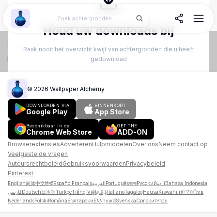
Wallpaper Alchemy
Houd uw downloads bij
Downloadgeschiedenis
Raak nooit het overzicht kwijt van achtergronden die u heeft
Houd uw gedownloade achtergronden bij en beheer ze
gedownload
Account aanmaken
©
2026
Wallpaper Alchemy
Inloggen
DOWNLOADEN VIA
BINNENKORT
Google Play
App Store
Beschikbaar in de
GET THE
Chrome Web Store
ADD-ON
Browserextensies
Adverteren
Hulpmiddelen
Over ons
Neem contact op
Veelgestelde vragen
Auteursrechtbeleid
Gebruiksvoorwaarden
Privacybeleid
Pinterest
English
简体中文
हिन्दी
Español
Français
العربية
Português
বাংলা
Русский
اردو
Bahasa Indonesia
فارسی
Deutsch
日本語
Türkçe
Tiếng Việt
தமிழ்
Italiano
Tagalog
Hausa
Kiswahili
한국어
ไทย
Nederlands
Polski
Română
Български
Ελληνικά
Svenska
Српски
עברית