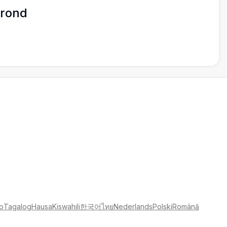
grond
no
Tagalog
Hausa
Kiswahili
한국어
ไทย
Nederlands
Polski
Română