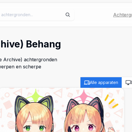
Achterg
chive) Behang
ue Archive) achtergronden
twerpen en scherpe
Alle apparaten