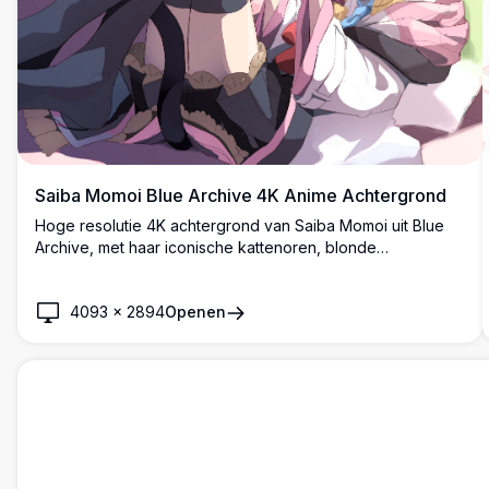
Saiba Momoi Blue Archive 4K Anime Achtergrond
Hoge resolutie 4K achtergrond van Saiba Momoi uit Blue
Archive, met haar iconische kattenoren, blonde
tweelingvlechten, rode ogen en roze jasje terwijl ze
ontspant op een bank in een gezellige binnenomgeving.
4093
×
2894
Openen