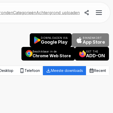
ronden
Categorieën
Achtergrond uploaden
DOWNLOADEN VIA
BINNENKORT
Google Play
App Store
Beschikbaar in de
GET THE
ADD-ON
Chrome Web Store
Desktop
Telefoon
Meeste downloads
Recent