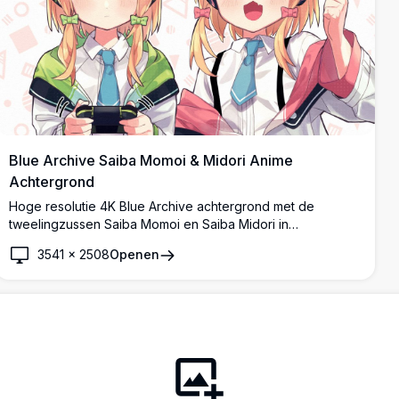
Blue Archive Saiba Momoi & Midori Anime
Achtergrond
Hoge resolutie 4K Blue Archive achtergrond met de
tweelingzussen Saiba Momoi en Saiba Midori in
schooluniformen met kattenorenhooftelefoons. Momoi
3541
×
2508
Openen
toont haar vrolijke roze energie terwijl Midori een
gamecontroller vasthoudt met rustige groene ogen.