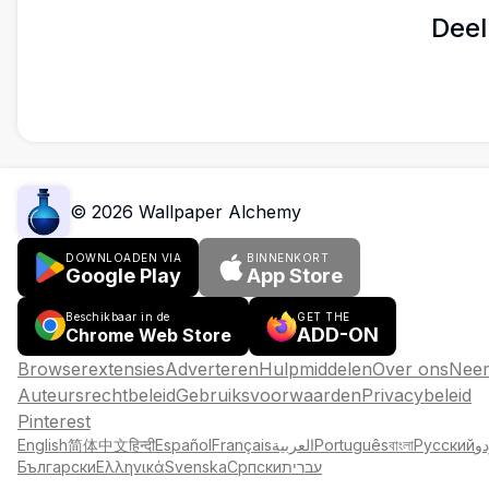
Deel
©
2026
Wallpaper Alchemy
DOWNLOADEN VIA
BINNENKORT
Google Play
App Store
Beschikbaar in de
GET THE
ADD-ON
Chrome Web Store
Browserextensies
Adverteren
Hulpmiddelen
Over ons
Neem
Auteursrechtbeleid
Gebruiksvoorwaarden
Privacybeleid
Pinterest
English
简体中文
हिन्दी
Español
Français
العربية
Português
বাংলা
Русский
دو
Български
Ελληνικά
Svenska
Српски
עברית