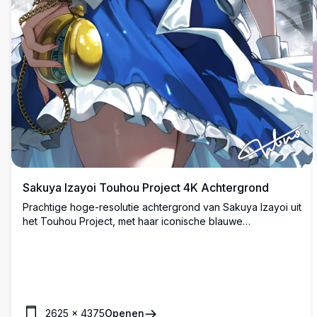
Sakuya Izayoi Touhou Project 4K Achtergrond
Prachtige hoge-resolutie achtergrond van Sakuya Izayoi uit
het Touhou Project, met haar iconische blauwe
dienstmeidoutfit, zilverkleurig haar en gouden zakhorloge,
tegen een mystieke donkere achtergrond met magische
runen.
2625
×
4375
Openen