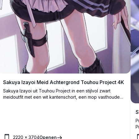
Sakuya Izayoi Meid Achtergrond Touhou Project 4K
Sakuya Izayoi uit Touhou Project in een stijlvol zwart
meidoutfit met een wit kantenschort, een mop vasthoudend
en een verborgen mes op haar dij. Prachtig hoge-resolutie
anime-artwork met gedetailleerde arcering.
S
P
P
m
2220
×
3704
Openen