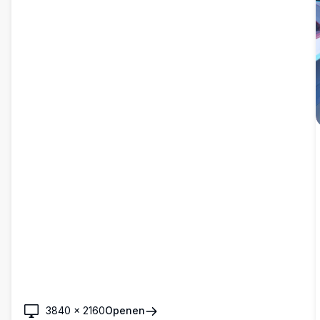
3840
×
2160
Openen