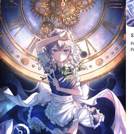
S
P
P
o
e