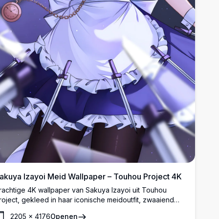
akuya Izayoi Meid Wallpaper – Touhou Project 4K
rachtige 4K wallpaper van Sakuya Izayoi uit Touhou
roject, gekleed in haar iconische meidoutfit, zwaaiend
et zilveren messen en haar kenmerkende zakhorloge,
2205
×
4176
Openen