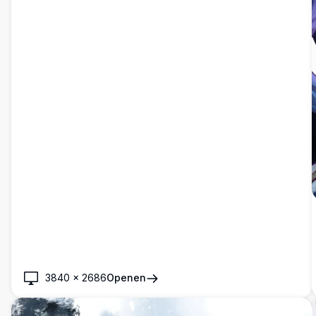
3840
×
2686
Openen