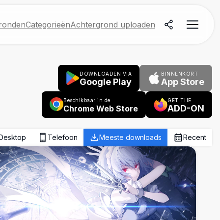
ronden
Categorieën
Achtergrond uploaden
DOWNLOADEN VIA
BINNENKORT
Google Play
App Store
Beschikbaar in de
GET THE
ADD-ON
Chrome Web Store
Desktop
Telefoon
Meeste downloads
Recent