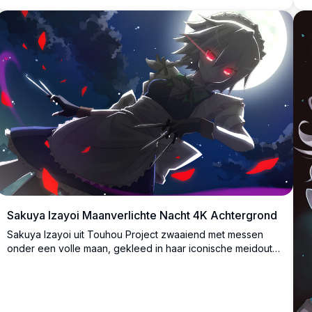
Sakuya Izayoi Maanverlichte Nacht 4K Achtergrond
Sakuya Izayoi uit Touhou Project zwaaiend met messen
onder een volle maan, gekleed in haar iconische meidoutfit
met gloeiende rode ogen, omringd door drijvende rode
bloemblaadjes in een dramatische nachtelijke hemel.