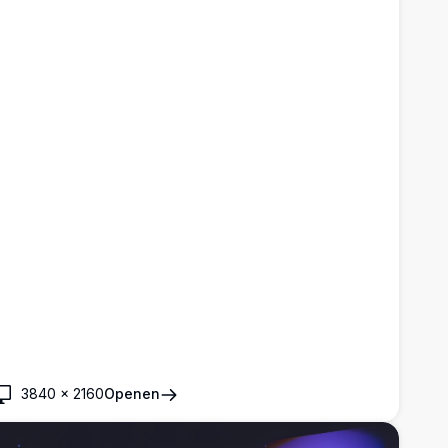
3840
×
2160
Openen