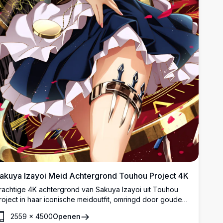
akuya Izayoi Meid Achtergrond Touhou Project 4K
rachtige 4K achtergrond van Sakuya Izayoi uit Touhou
roject in haar iconische meidoutfit, omringd door gouden
lokken mechanismen. Met zilverkleurig haar, rode ogen
2559
×
4500
Openen
n haar kenmerkende werpkniven in hoge resolutie detail.