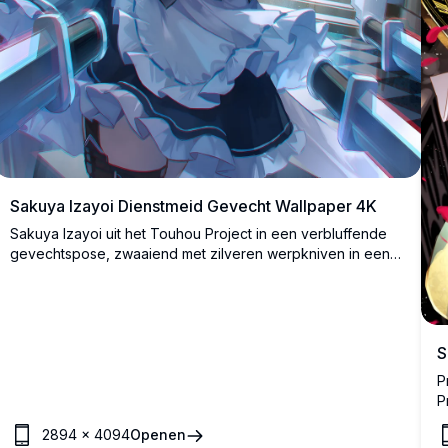
Sakuya Izayoi Dienstmeid Gevecht Wallpaper 4K
Sakuya Izayoi uit het Touhou Project in een verbluffende
gevechtspose, zwaaiend met zilveren werpkniven in een
elegant dienstmeidkostuum. Hoge resolutie digitaal
kunstwerk dat haar intense blik en dynamische actiescène
vastlegt.
S
P
P
k
2894
×
4094
Openen
e