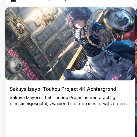
Sakuya Izayoi Touhou Project 4K Achtergrond
Sakuya Izayoi uit het Touhou Project in een prachtig
dienstmeisjesoutfit, zwaaiend met een mes terwijl ze een
zakhorloge vasthoudt. Geplaatst in een gotische
uurwerkomgeving met dramatische verlichting en
ingewikkelde mechanische details.