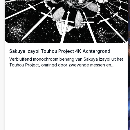
Sakuya Izayoi Touhou Project 4K Achtergrond
Verbluffend monochroom behang van Sakuya Izayoi uit het
Touhou Project, omringd door zwevende messen en
kruisen in een donkere sterrenhemel. Hoge resolutie
inktstijl kunstwerk met dramatische compositie en
dynamische energie.