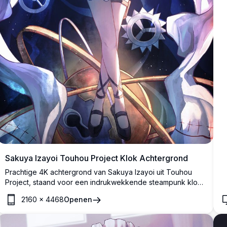
Sakuya Izayoi Touhou Project Klok Achtergrond
Prachtige 4K achtergrond van Sakuya Izayoi uit Touhou
Project, staand voor een indrukwekkende steampunk klok
met gouden tandwielen. Ze houdt witte bloemen vast en
2160
×
4468
Openen
draagt haar iconische maidoutfit in een hemels,
tijdgethematiseerd kunstwerk.