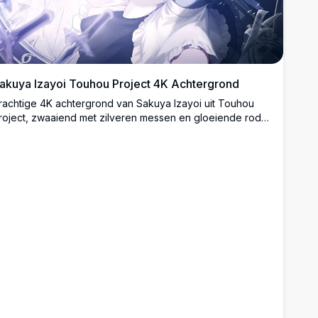
akuya Izayoi Touhou Project 4K Achtergrond
rachtige 4K achtergrond van Sakuya Izayoi uit Touhou
roject, zwaaiend met zilveren messen en gloeiende rode
gen. Bevat een dramatisch klok-motief met gebroken glas
n stralende blauwe energie-effecten.