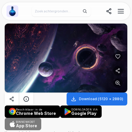
Wallpaper Alchemy
Download
(
5120
×
2880
)
Beschikbaar in de
DOWNLOADEN VIA
Chrome Web Store
Google Play
BINNENKORT
App Store