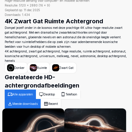
Hoge-resolutie behang voor computer- en mobiele schermen
Resolutie:
5120
×
2880
(
16
×
9
)
Geplaatst op:
11 dec 2025
Downloads:
1.434
4K Zwart Gat Ruimte Achtergrond
Dompel jezelf onder in de kosmos met deze prachtige 4K ultra-hoge-resolutie zwart
gat achtergrond. Met een dramatische zwaartekrachtvortex omringd door
hemellichamen, gloeiende nevels en een astronaut die de oneindige leegte verkent.
Perfect voor ruimteliefhebbers die op zoek zijn naar adembenemende kosmische
beelden voor hun desktop of mobiele schermen.
4K achtergrond, zwart gat achtergrond, hoge resolutie, ruimte achtergrond, astronaut,
kosmische achtergrond, universum, melkweg, nevel, astronomie, desktop achtergrond,
hemels
Donker
Ruimte
Zwart Gat
Gerelateerde HD-
achtergrondafbeeldingen
Alle apparaten
Desktop
Telefoon
Meeste downloads
Recent