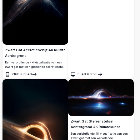
Zwart Gat Accretieschijf 4K Ruimte
Achtergrond
Een verbluffende 4K-visualisatie van een
zwart gat met een gloeiende accretieschijf
die draait in de diepe ruimte. Heldere
2160
×
3840
3840
×
1620
relativistische stralen en gebogen licht
Openen
Openen
creëren een adembenemend kosmisch
tafereel tegen een sterrenvol donker
universum.
Zwart Gat Sterrenstelsel
Achtergrond 4K Ruimtekunst
Een verbluffende 4K-visualisatie van een
zwart gat met een wervelende