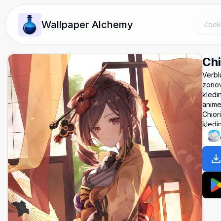
Wallpaper Alchemy
Chi
Verbl
zonov
kledi
anime
Chior
kledi