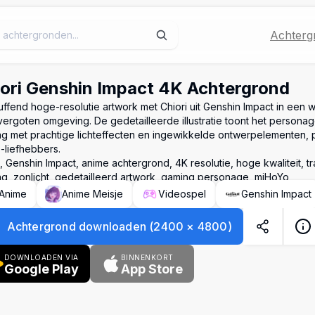
Achterg
ori Genshin Impact 4K Achtergrond
uffend hoge-resolutie artwork met Chiori uit Genshin Impact in een 
ergoten omgeving. De gedetailleerde illustratie toont het personage
ng met prachtige lichteffecten en ingewikkelde ontwerpelementen, 
-liefhebbers.
i, Genshin Impact, anime achtergrond, 4K resolutie, hoge kwaliteit, tr
ng, zonlicht, gedetailleerd artwork, gaming personage, miHoYo
Anime
Anime Meisje
Videospel
Genshin Impact
Achtergrond downloaden
(
2400
×
4800
)
DOWNLOADEN VIA
BINNENKORT
Google Play
App Store