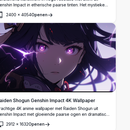
enshin Impact in etherische paarse tinten. Het mystieke
ersonage houdt een gloeiende bol vast tegen een
2400
×
4054
Openen
terrenrijke kosmische achtergrond, waarbij prachtige
nime-stijl kunst wordt getoond met vloeiend haar en
agische sfeer perfect voor elk scherm.
aiden Shogun Genshin Impact 4K Wallpaper
rachtige 4K anime wallpaper met Raiden Shogun uit
enshin Impact met gloeiende paarse ogen en dramatische
liksemeffecten. Hoge resolutie artwork die de Electro
2912
×
1632
Openen
rchon toont in een betoverende donkere sfeer met