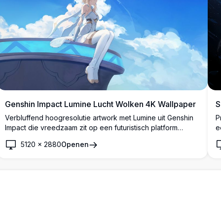
S
Genshin Impact Lumine Lucht Wolken 4K Wallpaper
P
Verbluffend hoogresolutie artwork met Lumine uit Genshin
e
Impact die vreedzaam zit op een futuristisch platform
omringd door prachtige blauwe luchten en pluizige witte
5120
×
2880
Openen
wolken. Deze serene anime-stijl wallpaper vangt een
dromerige, etherische sfeer die perfect is voor desktop
achtergronden.