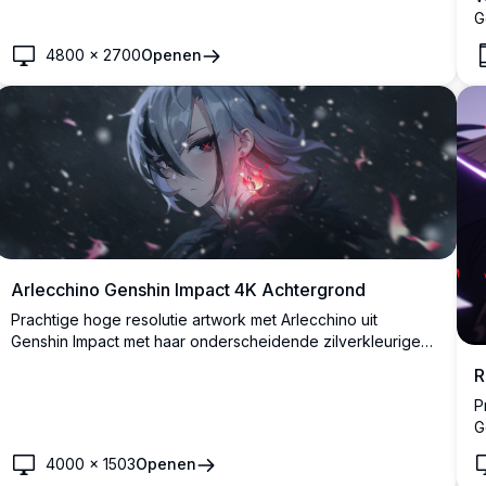
G
p
4800
×
2700
Openen
s
a
m
Arlecchino Genshin Impact 4K Achtergrond
Prachtige hoge resolutie artwork met Arlecchino uit
Genshin Impact met haar onderscheidende zilverkleurige
haar en rood-gekruiste ogen. Geplaatst tegen een
R
mystieke donkere achtergrond met zwevende deeltjes en
P
magische roze lichteffecten, perfect voor desktop
G
achtergrond.
b
4000
×
1503
Openen
A