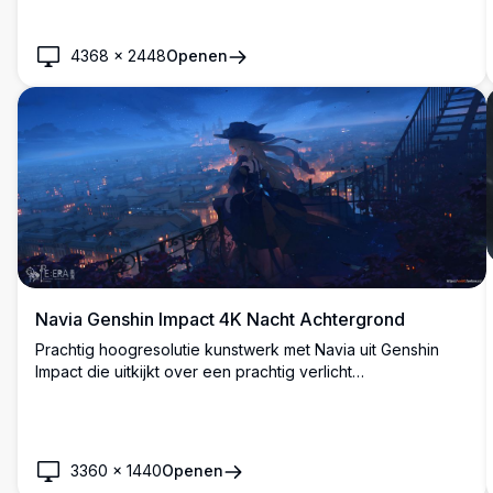
4368
×
2448
Openen
Navia Genshin Impact 4K Nacht Achtergrond
Prachtig hoogresolutie kunstwerk met Navia uit Genshin
Impact die uitkijkt over een prachtig verlicht
stadslandschap bij schemering. Het anime-personage staat
elegant op een balkon met haar kenmerkende hoed en
wapperende haar, omgeven door warme gloeiende lichten
en een betoverende blauwe avondlucht.
3360
×
1440
Openen