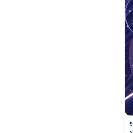
kristalelements tegen een sterrenhemel kosmische
achtergrond. Perfecte desktop wallpaper die een
etherische anime kunststijl toont met een levendig paars en
blauw kleurenpalet.
S
V