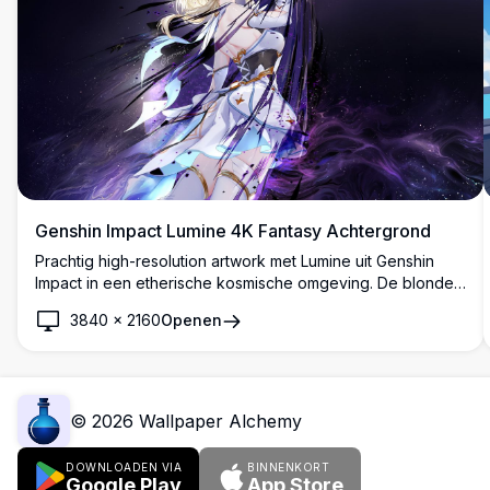
Genshin Impact Lumine 4K Fantasy Achtergrond
Prachtig high-resolution artwork met Lumine uit Genshin
Impact in een etherische kosmische omgeving. De blonde
reiziger wordt afgebeeld met wapperende haren en
3840
×
2160
Openen
mystieke paarse energie die om haar heen wervelt tegen
een sterrenhemel achtergrond, perfect voor desktop
achtergronden.
©
2026
Wallpaper Alchemy
DOWNLOADEN VIA
BINNENKORT
Google Play
App Store