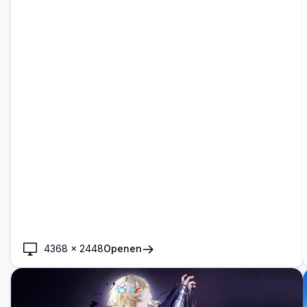
4368
×
2448
Openen