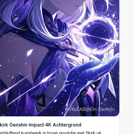
kirk Genshin Impact 4K Achtergrond
erbluffend kunstwerk in hoge resolutie met Skirk uit