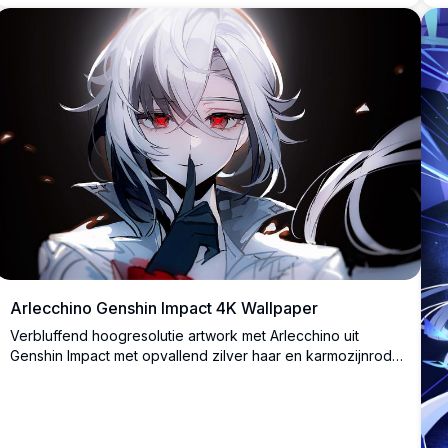
e
Arlecchino Genshin Impact 4K Wallpaper
Verbluffend hoogresolutie artwork met Arlecchino uit
Genshin Impact met opvallend zilver haar en karmozijnrode
ogen. Deze premium 4K wallpaper toont dramatische
verlichting en gedetailleerde anime kunststijl, perfect voor
gaming liefhebbers en anime fans die zoeken naar kwaliteit
desktop achtergronden.