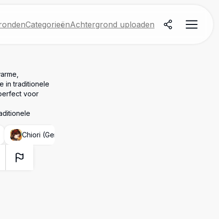
ronden
Categorieën
Achtergrond uploaden
warme,
 in traditionele
perfect voor
aditionele
Chiori (Genshin Impact)