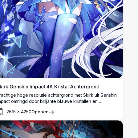
kirk Genshin Impact 4K Kristal Achtergrond
rachtige hoge resolutie achtergrond met Skirk uit Genshin
mpact omringd door briljante blauwe kristallen en
terrenlicht. Het etherische ijskoningin ontwerp toont
2615
×
4250
Openen
ngewikkelde details met vloeiend wit haar, elegante outfit
n mystieke kristalformaties die een betoverende fantasy-
tmosfeer creëren.