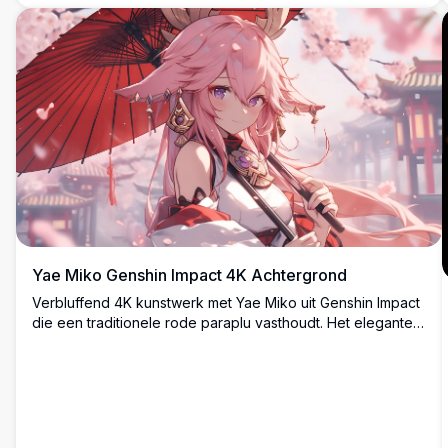
Yae Miko Genshin Impact 4K Achtergrond
Verbluffend 4K kunstwerk met Yae Miko uit Genshin Impact
die een traditionele rode paraplu vasthoudt. Het elegante
anime-personage wordt afgebeeld met vloeiend roze haar
en sierlijke accessoires tegen een dromerige
kersenbloesem achtergrond, perfect voor desktop
achtergronden.