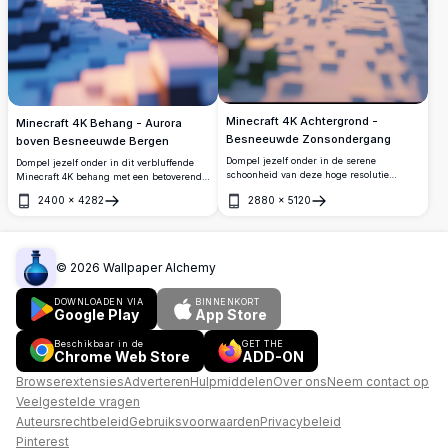
Minecraft 4K Achtergrond -
Minecraft 4K Behang - Aurora
Besneeuwde Zonsondergang
boven Besneeuwde Bergen
Dompel jezelf onder in de serene
Dompel jezelf onder in dit verbluffende
schoonheid van deze hoge resolutie
Minecraft 4K behang met een betoverend
Minecraft-achtergrond met een
poollicht boven besneeuwde bergen. De
2400
×
4282
2880
×
5120
besneeuwde zonsondergang.
gedetailleerde, hoge resolutie scène vangt
Openen
Openen
Sneeuwvlokken vallen zachtjes tussen de
de essentie van een vredige winternacht in
gepixeleerde bomen en creëren een
de wereld van Minecraft, compleet met
rustige en betoverende scène die perfect
een serene rivier en gloeiende bomen.
is voor het apparaat van elke Minecraft-
©
2026
Wallpaper Alchemy
liefhebber.
DOWNLOADEN VIA
BINNENKORT
Google Play
App Store
Beschikbaar in de
GET THE
Chrome Web Store
ADD-ON
Browserextensies
Adverteren
Hulpmiddelen
Over ons
Neem contact op
Veelgestelde vragen
Auteursrechtbeleid
Gebruiksvoorwaarden
Privacybeleid
Pinterest