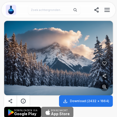
Wallpaper Alchemy
Download
(
2432
×
1664
)
DOWNLOADEN VIA
BINNENKORT
Google Play
App Store