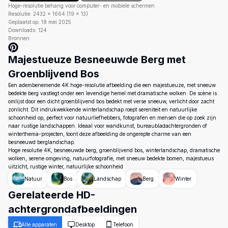
Hoge-resolutie behang voor computer- en mobiele schermen
Resolutie:
2432
×
1664
(
19
×
13
)
Geplaatst op:
18 mei 2025
Downloads:
124
Bronnen
Majestueuze Besneeuwde Berg met
Groenblijvend Bos
Een adembenemende 4K hoge-resolutie afbeelding die een majestueuze, met sneeuw
bedekte berg vastlegt onder een levendige hemel met dramatische wolken. De scène is
omlijst door een dicht groenblijvend bos bedekt met verse sneeuw, verlicht door zacht
zonlicht. Dit indrukwekkende winterlandschap roept sereniteit en natuurlijke
schoonheid op, perfect voor natuurliefhebbers, fotografen en mensen die op zoek zijn
naar rustige landschappen. Ideaal voor wandkunst, bureaubladachtergronden of
winterthema-projecten, toont deze afbeelding de ongerepte charme van een
besneeuwd berglandschap.
Hoge resolutie 4K, besneeuwde berg, groenblijvend bos, winterlandschap, dramatische
wolken, serene omgeving, natuurfotografie, met sneeuw bedekte bomen, majestueus
uitzicht, rustige winter, natuurlijke schoonheid
Natuur
Bos
Landschap
Berg
Winter
Gerelateerde HD-
achtergrondafbeeldingen
Alle apparaten
Desktop
Telefoon