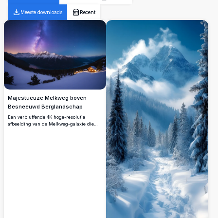
Meeste downloads
Recent
Majestueuze Melkweg boven
Besneeuwd Berglandschap
Een verbluffende 4K hoge-resolutie
afbeelding van de Melkweg-galaxie die
helder schijnt boven een besneeuwd
berggebied. De scène toont met sneeuw
bedekte toppen en een rustig meer dat de
sterrenhemel weerspiegelt. Deze
adembenemende winterwildernis onder
een sterrennacht is perfect voor
natuurliefhebbers, sterrenkijkers en
mensen die de schoonheid van ongerepte
landschappen zoeken.