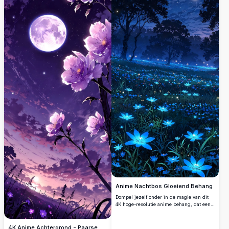
twinkelt licht van een dorp, en torenhoge
bergen onder een sterrenhemel met
paarse tinten. Perfect voor
natuurliefhebbers en kunstliefhebbers die
op zoek zijn naar een verbluffend,
hoogwaardig digitaal kunstwerk voor
behang of prints.
Anime Nachtbos Gloeiend Behang
Dompel jezelf onder in de magie van dit
4K hoge-resolutie anime behang, dat een
dromerig nachtbos toont, verlicht door
gloeiende blauwe bloemen. Onder een
sterrenhemel met een stralende volle
4K Anime Achtergrond - Paarse