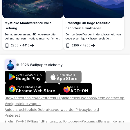
Mystieke Maanverlichte Vallei
Prachtige 4K hoge resolutie
Behang
nachthemel wallpaper
Een adembenemend 4K hoge-resolutie
Dompel jezelf onder in de schoonheid van
behang met een mystieke maanverlichte
deze prachtige 4K hoge resolutie
vallei. De stralende volle maan verlicht een
nachthemel wallpaper. Met een serene
2208
×
4416
2100
×
4200
serene landschap met glooiende heuvels,
landschap met een sikkelmaan die een
Openen
Openen
dichte bossen en verspreide wilde
sterrenhemel verlicht, luchtige wolken en
bloemen onder een sterrenhemel. Perfect
een eenzame boom op een glooiende
om een dromerige, etherische sfeer toe te
heuvel, vangt dit kunstwerk de rust van de
voegen aan je desktop- of
natuur. Perfect voor desktop- of mobiele
©
2026
Wallpaper Alchemy
telefoonachtergrond. Ideaal voor
schermen, biedt deze hoogwaardige
natuurliefhebbers en zij die op zoek zijn
afbeelding levendige kleuren en scherpe
DOWNLOADEN VIA
BINNENKORT
naar een kalmerende, fantasie-
details, waardoor het een ideale keuze is
Google Play
App Store
geïnspireerde esthetiek.
voor een kalmerende achtergrond.
Verhoog de esthetiek van je apparaat met
Beschikbaar in de
GET THE
deze adembenemende, ultra-hoge-
Chrome Web Store
ADD-ON
definitie wallpaper.
Browserextensies
Adverteren
Hulpmiddelen
Over ons
Neem contact op
Veelgestelde vragen
Auteursrechtbeleid
Gebruiksvoorwaarden
Privacybeleid
Pinterest
English
简体中文
हिन्दी
Español
Français
العربية
Português
বাংলা
Русский
اردو
Bahasa Indonesia
فارسی
Deutsch
日本語
Türkçe
Tiếng Việt
தமிழ்
Italiano
Tagalog
Hausa
Kiswahili
한국어
ไทย