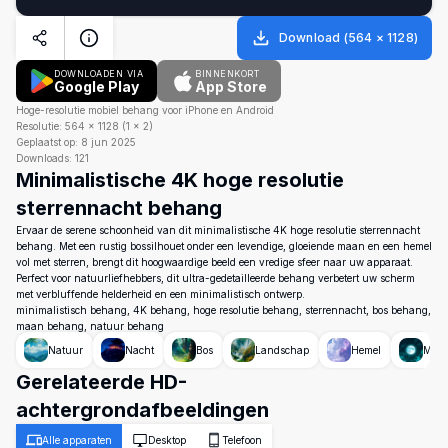
Download
(
564
×
1128
)
DOWNLOADEN VIA
BINNENKORT
Google Play
App Store
Hoge-resolutie mobiel behang voor iPhone en Android
Resolutie:
564
×
1128
(
1
×
2
)
Geplaatst op:
8 jun 2025
Downloads:
121
Minimalistische 4K hoge resolutie
sterrennacht behang
Ervaar de serene schoonheid van dit minimalistische 4K hoge resolutie sterrennacht
behang. Met een rustig bossilhouet onder een levendige, gloeiende maan en een hemel
vol met sterren, brengt dit hoogwaardige beeld een vredige sfeer naar uw apparaat.
Perfect voor natuurliefhebbers, dit ultra-gedetailleerde behang verbetert uw scherm
met verbluffende helderheid en een minimalistisch ontwerp.
minimalistisch behang, 4K behang, hoge resolutie behang, sterrennacht, bos behang,
maan behang, natuur behang
Natuur
Nacht
Bos
Landschap
Hemel
Maa
Gerelateerde HD-
achtergrondafbeeldingen
Alle apparaten
Desktop
Telefoon