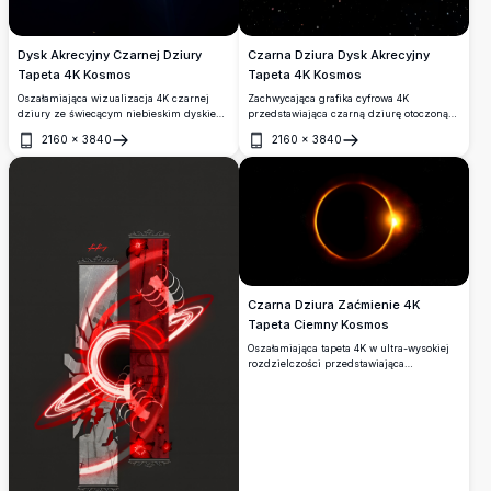
Dysk Akrecyjny Czarnej Dziury
Czarna Dziura Dysk Akrecyjny
Tapeta 4K Kosmos
Tapeta 4K Kosmos
Oszałamiająca wizualizacja 4K czarnej
Zachwycająca grafika cyfrowa 4K
dziury ze świecącym niebieskim dyskiem
przedstawiająca czarną dziurę otoczoną
akrecyjnym i efektem soczewkowania
świecącym pomarańczowym dyskiem
2160
×
3840
2160
×
3840
grawitacyjnego. Światło dramatycznie
akrecyjnym na tle wypełnionego
Otwórz
Otwórz
ugina się wokół horyzontu zdarzeń na tle
gwiazdami kosmosu. Szczątki i światło
głębokiego kosmicznego ciemnego tła.
wirują dramatycznie, oddając ogromną
siłę grawitacyjną tego kosmicznego
zjawiska.
Czarna Dziura Zaćmienie 4K
Tapeta Ciemny Kosmos
Oszałamiająca tapeta 4K w ultra-wysokiej
rozdzielczości przedstawiająca
dramatyczne zaćmienie słońca
przypominające czarną dziurę, ze
świecącym złotym pierścieniem ognia i
efektem diamentowego rozbłysku na tle
głębokiego gwiaździstego nieba.