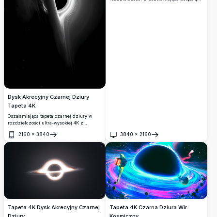
czarną dziurę otoczoną płonącym
pierścieniem ognia i kosmiczną energią.
Wirujące obłoki mgławicy i promieniujące
strumienie światła tworzą zapierającą
dech w piersiach, kinową scenę głębokiego
kosmosu.
Dysk Akrecyjny Czarnej Dziury
Tapeta 4K
Oszałamiająca tapeta czarnej dziury w
rozdzielczości ultra-wysokiej 4K z
świecącym dyskiem akrecyjnym i
2160
×
3840
3840
×
2160
dramatycznym efektem soczewkowania
Otwórz
Otwórz
grawitacyjnego. Hipnotyzująca scena
kosmiczna w skali szarości inspirowana
zjawiskami przestrzeni międzygwiezdnej.
Tapeta 4K Dysk Akrecyjny Czarnej
Tapeta 4K Czarna Dziura Wir
Dziury
Kosmiczny