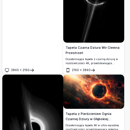
lustrzanym odbiciem. Idealna jako tapeta
na pulpit i dla miłośników kosmosu.
Tapeta Czarna Dziura Wir Ciemna
Przestrzeń
Oszałamiająca tapeta z czarną dziurą w
rozdzielczości 4K, przedstawiająca
świetlisty kulisty wir z promieniami
3840
×
2160
2160
×
3840
światła na głębokim czarnym tle, idealna
Otwórz
Otwórz
do nowoczesnych wyświetlaczy i pulpitów.
Tapeta z Pierścieniem Ognia
Czarnej Dziury w Głębokiej
Przestrzeni
Oszałamiająca tapeta 4K w ultra-wysokiej
rozdzielczości przedstawiająca potężną