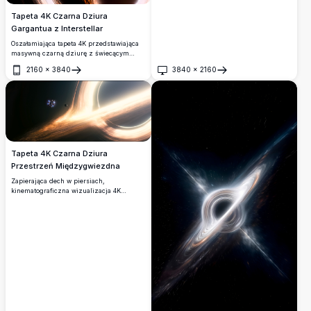
Tapeta 4K Czarna Dziura
Gargantua z Interstellar
Oszałamiająca tapeta 4K przedstawiająca
masywną czarną dziurę z świecącym
dyskiem akrecyjnym, inspirowana
2160
×
3840
3840
×
2160
Gargantua z Interstellar. Stacja kosmiczna
Otwórz
Otwórz
i planeta krążą w pobliżu, otoczone
intensywnym ugięciem światła przez
grawitację w głębokiej przestrzeni
kosmicznej.
Tapeta 4K Czarna Dziura
Przestrzeń Międzygwiezdna
Zapierająca dech w piersiach,
kinematograficzna wizualizacja 4K
masywnej czarnej dziury ze świecącym
dyskiem akrecyjnym, zakrzywiającym
czasoprzestrzeń. Statek kosmiczny i
planeta krążą w pobliżu, uchwycone w
oszałamiającej rozdzielczości ultra HD na
tle kosmicznej pustki.