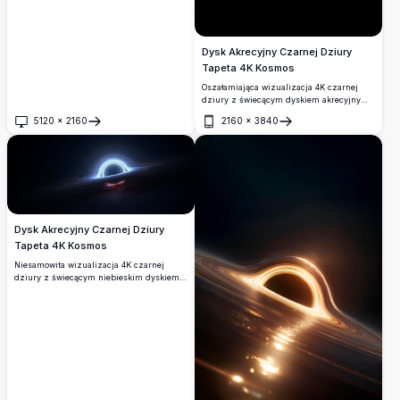
Dysk Akrecyjny Czarnej Dziury
Tapeta 4K Kosmos
Oszałamiająca wizualizacja 4K czarnej
dziury z świecącym dyskiem akrecyjnym
wirującym w głębokiej przestrzeni
5120
×
2160
2160
×
3840
kosmicznej. Jasne dżety relatywistyczne i
Otwórz
Otwórz
zakrzywione światło tworzą zapierającą
dech w piersiach scenę kosmiczną na tle
ciemnego wszechświata pełnego gwiazd.
Dysk Akrecyjny Czarnej Dziury
Tapeta 4K Kosmos
Niesamowita wizualizacja 4K czarnej
dziury z świecącym niebieskim dyskiem
akrecyjnym zakrzywiającym światło i
czasoprzestrzeń. Zawiera dramatyczne
efekty soczewkowania grawitacyjnego na
tle głębokiego kosmicznego tła z
rozproszonymi gwiazdami.