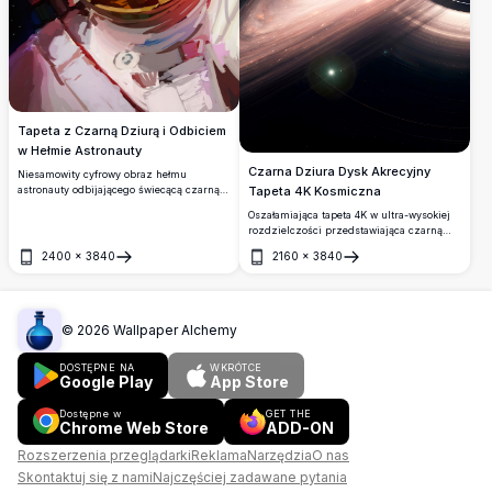
Tapeta z Czarną Dziurą i Odbiciem
w Hełmie Astronauty
Czarna Dziura Dysk Akrecyjny
Niesamowity cyfrowy obraz hełmu
astronauty odbijającego świecącą czarną
Tapeta 4K Kosmiczna
dziurę z ognistą czerwono-złotą tarczą
Oszałamiająca tapeta 4K w ultra-wysokiej
akrecyjną. Doskonała grafika w wysokiej
rozdzielczości przedstawiająca czarną
rozdzielczości łącząca eksplorację
dziurę ze świecącym dyskiem
kosmosu i kosmiczny zachwyt.
2400
×
3840
2160
×
3840
akrecyjnym, efektami soczewkowania
Otwórz
Otwórz
grawitacyjnego i zakrzywioną
przestrzenią czasową. Idealna jako tło na
pulpit i urządzenia mobilne, inspirowana
wizualizacjami astrofizyki
©
2026
Wallpaper Alchemy
międzygwiezdnej.
DOSTĘPNE NA
WKRÓTCE
Google Play
App Store
Dostępne w
GET THE
Chrome Web Store
ADD-ON
Rozszerzenia przeglądarki
Reklama
Narzędzia
O nas
Skontaktuj się z nami
Najczęściej zadawane pytania