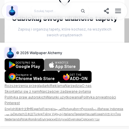
Wallpaper Alchemy
Odblokuj swoje ulubione tapety
Ulubione
Zapisuj i organizuj tapety, które kochasz, na wszystkich
Twoja zapisana kolekcja ulubionych tapet
swoich urządzeniach
Utwórz konto
©
2026
Wallpaper Alchemy
Zaloguj się
DOSTĘPNE NA
WKRÓTCE
Google Play
App Store
Dostępne w
GET THE
Chrome Web Store
ADD-ON
Rozszerzenia przeglądarki
Reklama
Narzędzia
O nas
Skontaktuj się z nami
Najczęściej zadawane pytania
Polityka praw autorskich
Warunki użytkowania
Polityka prywatności
Pinterest
English
简体中文
हिन्दी
Español
Français
العربية
Português
বাংলা
Русский
اردو
Bahasa Indonesia
فارسی
Deutsch
日本語
Türkçe
Tiếng Việt
தமிழ்
Italiano
Tagalog
Hausa
Kiswahili
한국어
ไทย
Nederlands
Polski
Română
Български
Ελληνικά
Svenska
Српски
עברית