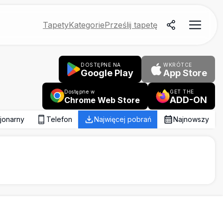
Tapety
Kategorie
Prześlij tapetę
DOSTĘPNE NA
WKRÓTCE
Google Play
App Store
Dostępne w
GET THE
ADD-ON
Chrome Web Store
jonarny
Telefon
Najwięcej pobrań
Najnowszy