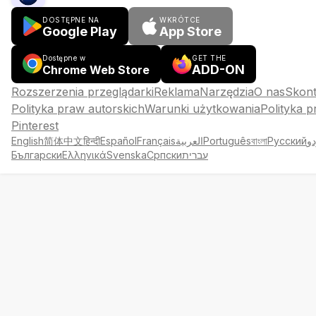
DOSTĘPNE NA
WKRÓTCE
Google Play
App Store
Dostępne w
GET THE
ADD-ON
Chrome Web Store
Rozszerzenia przeglądarki
Reklama
Narzędzia
O nas
Skont
Polityka praw autorskich
Warunki użytkowania
Polityka p
Pinterest
English
简体中文
हिन्दी
Español
Français
العربية
Português
বাংলা
Русский
دو
Български
Ελληνικά
Svenska
Српски
עברית