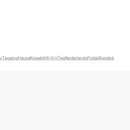
no
Tagalog
Hausa
Kiswahili
한국어
ไทย
Nederlands
Polski
Română