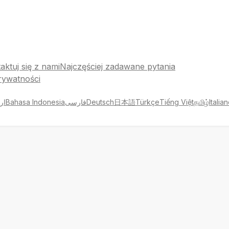
aktuj się z nami
Najczęściej zadawane pytania
rywatności
ار
Bahasa Indonesia
فارسی
Deutsch
日本語
Türkçe
Tiếng Việt
தமிழ்
Italia