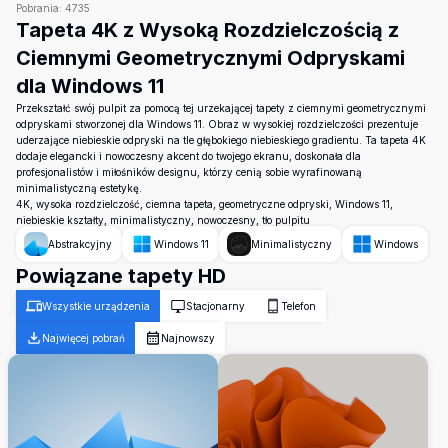
Pobrania:
4735
Tapeta 4K z Wysoką Rozdzielczością z
Ciemnymi Geometrycznymi Odpryskami
dla Windows 11
Przekształć swój pulpit za pomocą tej urzekającej tapety z ciemnymi geometrycznymi
odpryskami stworzonej dla Windows 11. Obraz w wysokiej rozdzielczości prezentuje
uderzające niebieskie odpryski na tle głębokiego niebieskiego gradientu. Ta tapeta 4K
dodaje elegancki i nowoczesny akcent do twojego ekranu, doskonała dla
profesjonalistów i miłośników designu, którzy cenią sobie wyrafinowaną
minimalistyczną estetykę.
4K, wysoka rozdzielczość, ciemna tapeta, geometryczne odpryski, Windows 11,
niebieskie kształty, minimalistyczny, nowoczesny, tło pulpitu
Abstrakcyjny
Windows 11
Minimalistyczny
Windows
Powiązane tapety HD
Wszystkie urządzenia
Stacjonarny
Telefon
Najwięcej pobrań
Najnowszy