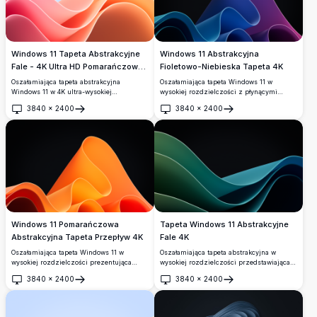
Windows 11 Tapeta Abstrakcyjne
Windows 11 Abstrakcyjna
Fale - 4K Ultra HD Pomarańczowo-
Fioletowo-Niebieska Tapeta 4K
Różowy Gradient Tło Pulpitu
Oszałamiająca tapeta abstrakcyjna
Oszałamiająca tapeta Windows 11 w
Windows 11 w 4K ultra-wysokiej
wysokiej rozdzielczości z płynącymi
rozdzielczości przedstawiająca gładkie
abstrakcyjnymi kształtami w żywych
3840
×
2400
3840
×
2400
płynące fale w żywych gradientach
gradientach fioletu, błękitu i turkusu na
Otwórz
Otwórz
pomarańczowym i różowym na tle
ciemnym tle. Idealna do nowoczesnej
delikatnego błękitnego nieba. Idealne
personalizacji pulpitu z płynnymi
nowoczesne tło pulpitu dla
krzywymi i premium atrakcyjnością
szerokoekranowych monitorów i
wizualną.
współczesnych wyświetlaczy.
Windows 11 Pomarańczowa
Tapeta Windows 11 Abstrakcyjne
Abstrakcyjna Tapeta Przepływ 4K
Fale 4K
Oszałamiająca tapeta Windows 11 w
Oszałamiająca tapeta abstrakcyjna w
wysokiej rozdzielczości prezentująca
wysokiej rozdzielczości przedstawiająca
żywe pomarańczowe i żółte płynące
płynące fale w eleganckich gradientach
3840
×
2400
3840
×
2400
abstrakcyjne kształty na tle głębokiej
niebiesko-zielonych i zielonych na
Otwórz
Otwórz
czerni. Nowoczesny minimalistyczny
ciemnym tle. Idealna do nowoczesnych
design z gładkimi krzywami i gradientami
konfiguracji pulpitu z gładkimi,
tworzy eleganckie doświadczenie pulpitu
dynamicznymi krzywymi tworzącymi