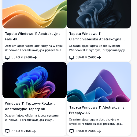
idealne do współczesnych zestawów.
głębię wizualną i współczesny urok.
Tapeta Windows 11 Abstrakcyjne
Tapeta Windows 11
Fale 4K
Ciemnoniebieska Abstrakcyjna
Kwitnąca
Oszałamiająca tapeta abstrakcyjna w stylu
Oszałamiająca tapeta 4K dla systemu
Windows 11 przedstawiająca płynące fale w
Windows 11 z płynnym, przypominającym
żywych pomarańczowych, żółtych i
różę abstrakcyjnym kształtem w głębokich
3840
×
2400
3840
×
2400
zielonych gradientach na tle delikatnego
odcieniach granatowego błękitu. Gładkie
Otwórz
Otwórz
niebieskiego tła. Idealne tło pulpitu
warstwowe krzywe dramatycznie wyłaniają
wysokiej rozdzielczości z gładkimi,
się na ciemnym tle, tworząc elegancki
nowoczesnymi elementami designu, które
trójwymiarowy efekt rzeźbiarski.
oddają esencję współczesnej estetyki
cyfrowej.
Windows 11 Tęczowy Rozkwit
Tapeta Windows 11 Abstrakcyjny
Abstrakcyjne Tapety 4K
Przepływ 4K
Oszałamiająca oficjalna tapeta systemu
Oszałamiająca tapeta abstrakcyjna w
Windows 11 przedstawiająca żywy
wysokiej rozdzielczości prezentująca
abstrakcyjny rozkwit 3D z płynnymi
płynące kształty geometryczne w żywych
tęczowymi warstwami przechodzącymi od
3840
×
2160
3840
×
2400
gradientach niebieskim, fioletowym i
niebieskiego do zielonego, żółtego,
Otwórz
Otwórz
turkusowym. Idealna do personalizacji
czerwonego i fioletowego na głębokim