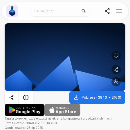
Wallpaper Alchemy
Pobierz
(
3840
×
2160
)
DOSTĘPNE NA
WKRÓTCE
Google Play
App Store
Tapeta wysokiej rozdzielczości na ekrany komputerów i urządzeń mobilnych
Rozdzielczość:
3840
×
2160
(
16
×
9
)
Opublikowano:
23 lip 2025