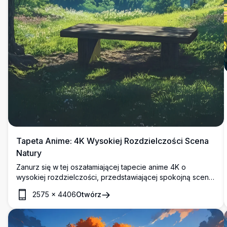
Tapeta Anime: 4K Wysokiej Rozdzielczości Scena
Natury
Zanurz się w tej oszałamiającej tapecie anime 4K o
wysokiej rozdzielczości, przedstawiającej spokojną scenę
natury. Spokojne jezioro wypełnia przestrzeń między
2575
×
4406
Otwórz
bujnymi zielonymi górami, otoczone wysokimi drzewami i
promieniującym słońcem rzucającym złote promienie.
Drewniana ławka zaprasza do spokojnej kontemplacji,