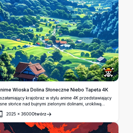
nime Wioska Dolina Słoneczne Niebo Tapeta 4K
szałamiający krajobraz w stylu anime 4K przedstawiający
asne słońce nad bujnymi zielonymi dolinami, urokliwą
iejską wioską, łagodnymi górami i dramatycznymi białymi
2025
×
3600
Otwórz
hmurami na tle żywego błękitnego nieba. Idealne jako
apeta na pulpit i telefon komórkowy.