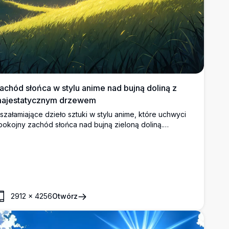
achód słońca w stylu anime nad bujną doliną z
ajestatycznym drzewem
szałamiające dzieło sztuki w stylu anime, które uchwyci
pokojny zachód słońca nad bujną zieloną doliną.
ajestatyczne drzewo wznosi się na trawiastym wzgórzu,
kąpane w złotym świetle słonecznym, z falistymi
zgórzami i odległymi górami pod żywym niebem pełnym
óżowych i niebieskich chmur. Idealne dla fanów sztuki
nime w wysokiej rozdzielczości i cyfrowych ilustracji
nspirowanych naturą.
2912
×
4256
Otwórz