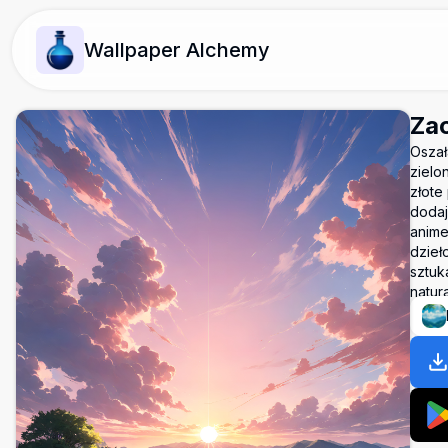
Wallpaper Alchemy
Zac
Oszał
zielo
złote
dodaj
anime
dzieł
sztuk
natur