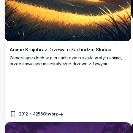
Anime Krajobraz Drzewa o Zachodzie Słońca
Zapierające dech w piersiach dzieło sztuki w stylu anime,
przedstawiające majestatyczne drzewo z żywymi
pomarańczowymi liśćmi na tle spokojnego zachodu słońca.
Złote światło słoneczne kąpie falujące wzgórza i odległe
góry, tworząc ciepły, eteryczny blask. Idealne dla fanów
sztuki anime w wysokiej rozdzielczości, to arcydzieło 4K
oddaje piękno natury w marzycielskim, animowanym
świecie. Świetne do dekoracji ścian, tapet lub kolekcji
cyfrowych.
2912
×
4256
Otwórz