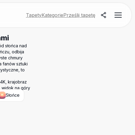
Tapety
Kategorie
Prześlij tapetę
ami
ód słońca nad
ńczu, odbija
yste chmury
a fanów sztuki
tystyczne, to
4K, krajobraz
, widok na góry
Słońce