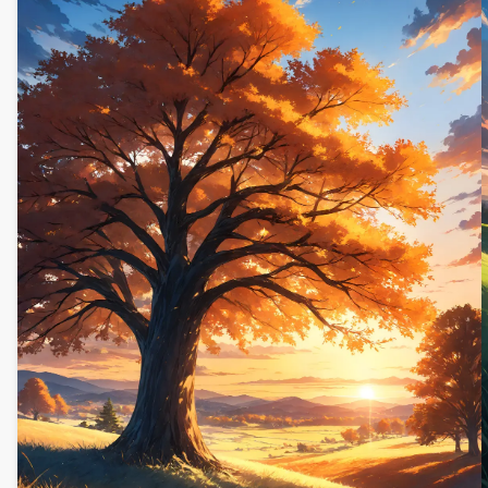
łącząc żywe kolory i szczegółowę sztukę. Idealna do
wzbogacenia ekranu komputerowego lub mobilnego o
zapierające dech w piersiach, wysokiej jakości
wizualizacje.