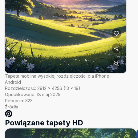
Tapeta mobilna wysokiej rozdzielczości dla iPhone i
Android
Rozdzielczość:
2912
×
4256
(
13
×
19
)
Opublikowano:
18 maj 2025
Pobrania:
323
Źródła
Powiązane tapety HD