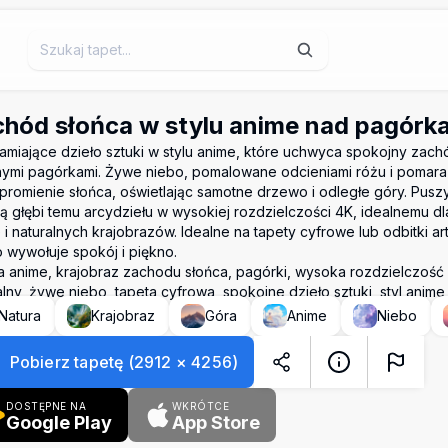
hód słońca w stylu anime nad pagórk
amiające dzieło sztuki w stylu anime, które uchwyca spokojny zach
nymi pagórkami. Żywe niebo, pomalowane odcieniami różu i pomara
 promienie słońca, oświetlając samotne drzewo i odległe góry. Pusz
ą głębi temu arcydziełu w wysokiej rozdzielczości 4K, idealnemu dl
 i naturalnych krajobrazów. Idealne na tapety cyfrowe lub odbitki ar
o wywołuje spokój i piękno.
a anime, krajobraz zachodu słońca, pagórki, wysoka rozdzielczość 
alny, żywe niebo, tapeta cyfrowa, spokojne dzieło sztuki, styl anime
Natura
Krajobraz
Góra
Anime
Niebo
Pobierz tapetę
(
2912
×
4256
)
DOSTĘPNE NA
WKRÓTCE
Google Play
App Store