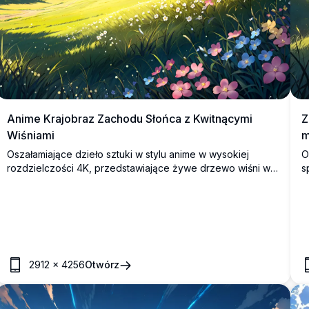
Anime Krajobraz Zachodu Słońca z Kwitnącymi
Z
Wiśniami
m
Oszałamiające dzieło sztuki w stylu anime w wysokiej
O
rozdzielczości 4K, przedstawiające żywe drzewo wiśni w
s
pełnym rozkwicie na tle spokojnego zachodu słońca.
M
Scena ukazuje falujące zielone wzgórza, rozproszone
s
polne kwiaty i odległe góry pod kolorowym niebem z
w
dramatycznymi chmurami. Idealne dla fanów sztuki anime,
r
miłośników przyrody oraz tych, którzy szukają
a
spokojnego, wysokiej jakości cyfrowego arcydzieła na
i
tapety lub dekoracje.
2912
×
4256
Otwórz