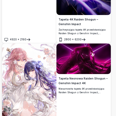
Tapeta 4K Raiden Shogun –
Genshin Impact
Zachwycająca tapeta 4K przedstawiająca
Raiden Shogun z Genshin Impact,
dzierżącą elektryczną katanę otoczoną
4920
×
2160
2800
×
6200
gwałtowną fioletową energią błyskawic. Jej
Otwórz
Otwórz
eleganckie kimono i dynamiczna poza
emanują boską mocą w tej tapecie
fanowskiej w ultra wysokiej
rozdzielczości.
Tapeta Neonowa Raiden Shogun –
Genshin Impact 4K
Niesamowita tapeta 4K przedstawiająca
Raiden Shogun z Genshin Impact,
skąpana w neonowym różowym i
fioletowym świetle. Zawiera jej ikoniczne
włócznie w dramatycznym, wysokiej
rozdzielczości stylu anime z żywą,
świecącą estetyką.