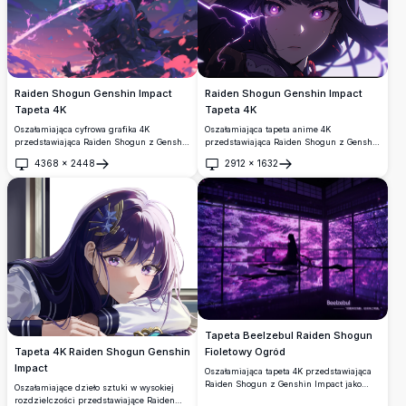
Raiden Shogun Genshin Impact
Raiden Shogun Genshin Impact
Tapeta 4K
Tapeta 4K
Oszałamiająca cyfrowa grafika 4K
Oszałamiająca tapeta anime 4K
przedstawiająca Raiden Shogun z Genshin
przedstawiająca Raiden Shogun z Genshin
Impact dzierżącą swój elektro miecz
Impact ze świecącymi fioletowymi oczami
4368
×
2448
2912
×
1632
wśród wirującej fioletowej energii i płatków
i dramatycznymi efektami błyskawic.
Otwórz
Otwórz
wiśni. Wysokorozdzielcza ilustracja w
Wysokiej rozdzielczości grafika
stylu anime idealna na tapety pulpitu z
prezentująca Electro Archon w
żywą paletą kolorów fioletowych i różowych
hipnotyzującej ciemnej atmosferze z
tworząca atmosferę epickiej sceny bitwy.
eterycznym oświetleniem i dynamicznymi
elementami wizualnymi.
Tapeta Beelzebul Raiden Shogun
Tapeta 4K Raiden Shogun Genshin
Fioletowy Ogród
Impact
Oszałamiająca tapeta 4K przedstawiająca
Raiden Shogun z Genshin Impact jako
Oszałamiające dzieło sztuki w wysokiej
sylwetkę na tle zapierającego dech w
rozdzielczości przedstawiające Raiden