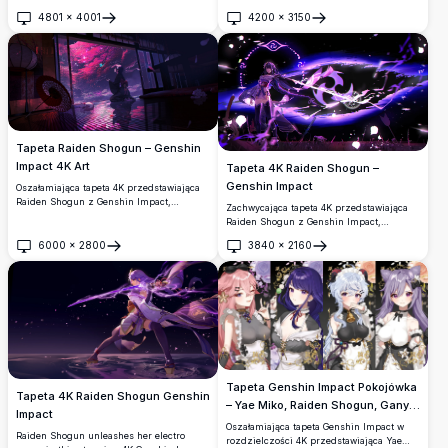
piersiach japońskiego ogrodu skąpanego w
Shogun z Genshin Impact z jej
4801
×
4001
4200
×
3150
fioletowym świetle. Odbijające światło
charakterystycznymi fioletowymi włosami i
Otwórz
Otwórz
podłogi i świecące drzewa wiśniowe
electro vision. Piękna ilustracja w stylu
tworzą eteryczną, filmową atmosferę.
anime idealna na tła pulpitu, prezentująca
skomplikowane szczegóły i żywe kolory w
premium jakości 4K.
Tapeta Raiden Shogun – Genshin
Impact 4K Art
Tapeta 4K Raiden Shogun –
Genshin Impact
Oszałamiająca tapeta 4K przedstawiająca
Raiden Shogun z Genshin Impact,
Zachwycająca tapeta 4K przedstawiająca
klęczącą w ciemnym japońskim pokoju
Raiden Shogun z Genshin Impact,
wśród świecących kwiatów wiśni,
dzierżącą elektryczny miecz pośród
turkusowego motyla, czerwonej parasolki i
6000
×
2800
3840
×
2160
wirującej fioletowej energii. Grafika w
Otwórz
Otwórz
magicznych płatków unoszących się w
wysokiej rozdzielczości z dramatycznym
nocnym powietrzu.
oświetleniem, mroczną atmosferą i
skomplikowanymi detalami postaci.
Tapeta Genshin Impact Pokojówka
Tapeta 4K Raiden Shogun Genshin
– Yae Miko, Raiden Shogun, Ganyu
Impact
& Keqing 4K
Oszałamiająca tapeta Genshin Impact w
Raiden Shogun unleashes her electro
rozdzielczości 4K przedstawiająca Yae