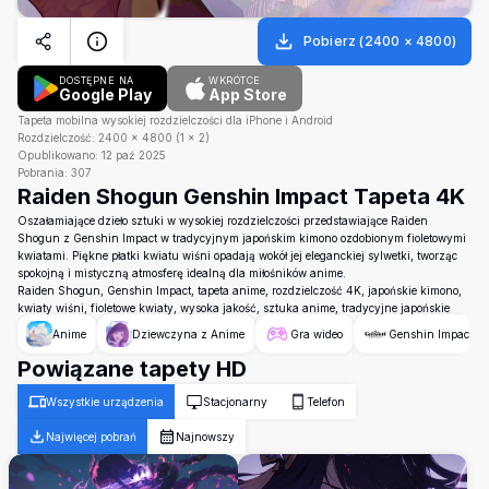
Pobierz
(
2400
×
4800
)
DOSTĘPNE NA
WKRÓTCE
Google Play
App Store
Tapeta mobilna wysokiej rozdzielczości dla iPhone i Android
Rozdzielczość:
2400
×
4800
(
1
×
2
)
Opublikowano:
12 paź 2025
Pobrania:
307
Raiden Shogun Genshin Impact Tapeta 4K
Oszałamiające dzieło sztuki w wysokiej rozdzielczości przedstawiające Raiden
Shogun z Genshin Impact w tradycyjnym japońskim kimono ozdobionym fioletowymi
kwiatami. Piękne płatki kwiatu wiśni opadają wokół jej eleganckiej sylwetki, tworząc
spokojną i mistyczną atmosferę idealną dla miłośników anime.
Raiden Shogun, Genshin Impact, tapeta anime, rozdzielczość 4K, japońskie kimono,
kwiaty wiśni, fioletowe kwiaty, wysoka jakość, sztuka anime, tradycyjne japońskie
Anime
Dziewczyna z Anime
Gra wideo
Genshin Impact
Powiązane tapety HD
Wszystkie urządzenia
Stacjonarny
Telefon
Najwięcej pobrań
Najnowszy