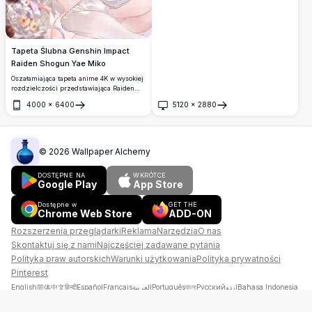
Tapeta Ślubna Genshin Impact
Raiden Shogun Yae Miko
Oszałamiająca tapeta anime 4K w wysokiej
rozdzielczości przedstawiająca Raiden
Shogun i Yae Miko z Genshin Impact w
4000
×
6400
5120
×
2880
eleganckich białych sukniach ślubnych,
Otwórz
Otwórz
ozdobionych kwiatowymi dodatkami,
otoczonych delikatnymi różami i
wstążkami w sennym, bajkowym klimacie.
©
2026
Wallpaper Alchemy
DOSTĘPNE NA
WKRÓTCE
Google Play
App Store
Dostępne w
GET THE
Chrome Web Store
ADD-ON
Rozszerzenia przeglądarki
Reklama
Narzędzia
O nas
Skontaktuj się z nami
Najczęściej zadawane pytania
Polityka praw autorskich
Warunki użytkowania
Polityka prywatności
Pinterest
English
简体中文
हिन्दी
Español
Français
العربية
Português
বাংলা
Русский
اردو
Bahasa Indonesia
فارسی
Deutsch
日本語
Türkçe
Tiếng Việt
தமிழ்
Italiano
Tagalog
Hausa
Kiswahili
한국어
ไทย
Nederlands
Polski
Română
Български
Ελληνικά
Svenska
Српски
עברית