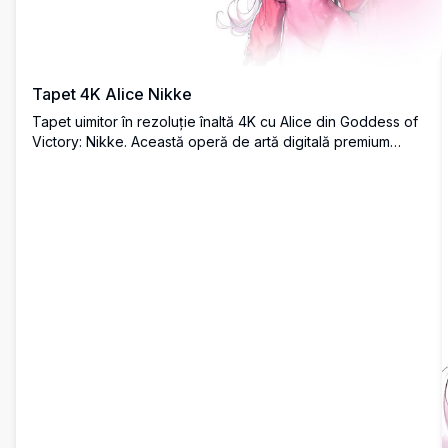
Tapet 4K Alice Nikke
Tapet uimitor în rezoluție înaltă 4K cu Alice din Goddess of
Victory: Nikke. Această operă de artă digitală premium
prezintă personajul în echipament tacric roz vibrant cu păr
lung fluturând, căști și armă. Perfect pentru fundaluri
desktop și ecrane mobile cu detalii cristaline și un stil artistic
anime superb.