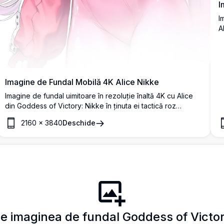
I
I
A
r
d
p
s
Imagine de Fundal Mobilă 4K Alice Nikke
Imagine de fundal uimitoare în rezoluție înaltă 4K cu Alice
din Goddess of Victory: Nikke în ținuta ei tactică roz
emblematică. Ilustrația prezintă părul ei lung argintiu, ochii
2160
×
3840
Deschide
roz și echipamentul de luptă cu detalii excepționale.
Perfect pentru dispozitive mobile care caută estetică anime
premium.
ie imaginea de fundal Goddess of Victo