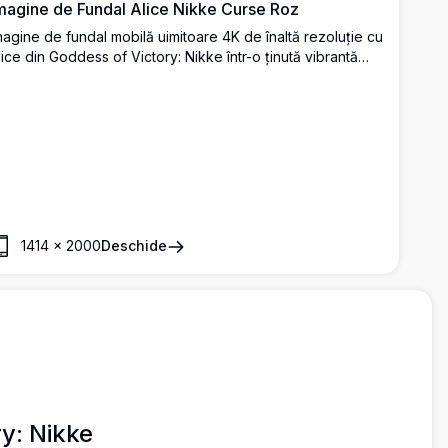
magine de Fundal Alice Nikke Curse Roz
magine de fundal mobilă uimitoare 4K de înaltă rezoluție cu
lice din Goddess of Victory: Nikke într-o ținută vibrantă
oz de curse lângă o mașină sport elegantă. Această operă
e artă premium în stil anime prezintă design detaliat al
ersonajului cu păr violet, motive de fluturi și o estetică
portivă perfectă pentru entuziaștii de jocuri și colecționari.
1414
×
2000
Deschide
ry: Nikke