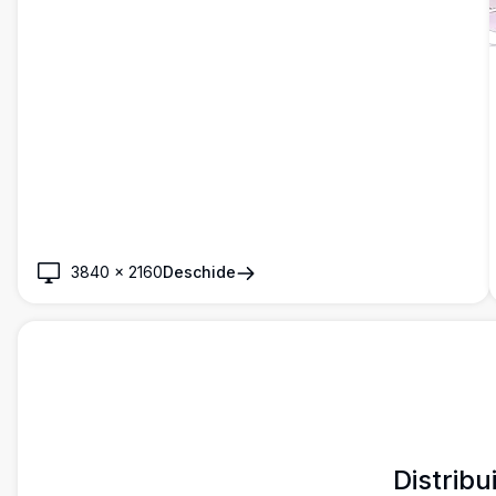
3840
×
2160
Deschide
Distribu