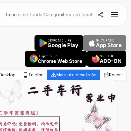
Imagini de fundal
Categorii
Încarcă tapet
DISPONIBIL PE
ÎN CURÂND
Google Play
App Store
Disponibil în
GET THE
ADD-ON
Chrome Web Store
Desktop
Telefon
Mai multe descărcări
Recent