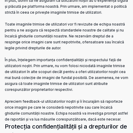
În plus, dorim să ne asigurăm că utilizatorii noștri au o experiență sigură
și plăcută pe platforma noastră. Prin urmare, am implementat o politică
strictă în ceea ce privește imaginile trimise de utilizatori.
Toate imaginile trimise de utilizatori vor fi revizuite de echipa noastră
pentru a ne asigura că respectă standardele noastre de calitate și nu
încalcă ghidurile comunității noastre. Ne rezervăm dreptul de a
respinge orice imagini care sunt nepotrivite, ofensatoare sau încalcă
legile privind drepturile de autor.
În plus, înțelegem importanța confidențialității și respectului față de
utilizatorii noștri. Prin urmare, nu vom folosi niciodată imaginile trimise
de utilizatori în alte scopuri decât pentru a oferi utilizatorilor noștri cea
mai bună colecție de imagini de fundal posibilă. De asemenea, ne vom
asigura că toate imaginile trimise de utilizatori sunt atribuite
corespunzător proprietarilor respectivi.
Apreciem feedback-ul utilizatorilor noștri și îi încurajăm să raporteze
orice imagini pe care le consideră nepotrivite sau care încalcă
ghidurile comunității noastre. Echipa noastră va investiga prompt astfel
de raportări și va lua măsurile corespunzătoare, dacă este necesar.
Protecția confidențialității și a drepturilor de