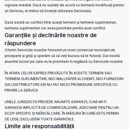
vigoare imediat. Dacă nu sunteți de acord cu termenii modificați pentru
un Serviciu, ar trebui să încetați utilizarea Serviciului.
Dacă există un conflict între acești termeni și termenii suplimentari,
termenii suplimentari vor avea prioritate pentru acel conflict.
Garanțiile și declinările noastre de
răspundere
Oferim Serviciile noastre folosind un nivel comercial rezonabil de
pricepere și grijă și sperăm că vă veți bucura să le folosiți. Dar există
anumite lucruri pe care nu le promitem în legătură cu Serviciile noastre.
ÎN AFARA CELOR EXPRES PREVĂZUTE ÎN ACESTE TERMENI SAU
TERMENI SUPLIMENTARI, NICI WALLPAPER ALCHEMY, NICI FURNIZORII
SAU DISTRIBUITORII SĂI NU FAC NICIO PROMISIUNE SPECIFICĂ CU
PRIVIRE LA SERVICII.
UNELE JURISDICȚII PREVEDE ANUMITE GARANȚII, CUM AR FI
GARANȚIA IMPLICITĂ DE COMERCIALIZARE, ADECVARE PENTRU UN
SCOP SPECIFIC ȘI NEÎNCĂLCARE. ÎN MĂSURA ÎN CARE ESTE PERMIS
DE LEGE, EXCLUDEM TOATE GARANȚIILE.
Limite ale responsabilității