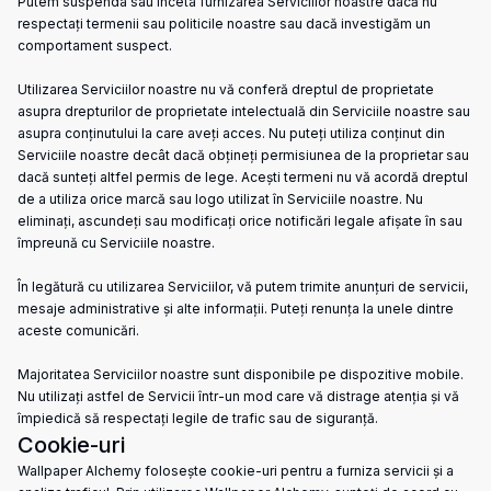
Putem suspenda sau înceta furnizarea Serviciilor noastre dacă nu
respectați termenii sau politicile noastre sau dacă investigăm un
comportament suspect.
Utilizarea Serviciilor noastre nu vă conferă dreptul de proprietate
asupra drepturilor de proprietate intelectuală din Serviciile noastre sau
asupra conținutului la care aveți acces. Nu puteți utiliza conținut din
Serviciile noastre decât dacă obțineți permisiunea de la proprietar sau
dacă sunteți altfel permis de lege. Acești termeni nu vă acordă dreptul
de a utiliza orice marcă sau logo utilizat în Serviciile noastre. Nu
eliminați, ascundeți sau modificați orice notificări legale afișate în sau
împreună cu Serviciile noastre.
În legătură cu utilizarea Serviciilor, vă putem trimite anunțuri de servicii,
mesaje administrative și alte informații. Puteți renunța la unele dintre
aceste comunicări.
Majoritatea Serviciilor noastre sunt disponibile pe dispozitive mobile.
Nu utilizați astfel de Servicii într-un mod care vă distrage atenția și vă
împiedică să respectați legile de trafic sau de siguranță.
Cookie-uri
Wallpaper Alchemy folosește cookie-uri pentru a furniza servicii și a