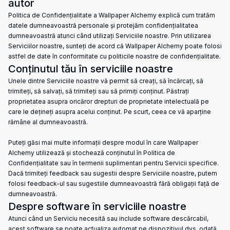
autor
Politica de Confidențialitate a Wallpaper Alchemy explică cum tratăm
datele dumneavoastră personale și protejăm confidențialitatea
dumneavoastră atunci când utilizați Serviciile noastre. Prin utilizarea
Serviciilor noastre, sunteți de acord că Wallpaper Alchemy poate folosi
astfel de date în conformitate cu politicile noastre de confidențialitate.
Conținutul tău în serviciile noastre
Unele dintre Serviciile noastre vă permit să creați, să încărcați, să
trimiteți, să salvați, să trimiteți sau să primiți conținut. Păstrați
proprietatea asupra oricăror drepturi de proprietate intelectuală pe
care le dețineți asupra acelui conținut. Pe scurt, ceea ce vă aparține
rămâne al dumneavoastră.
Puteți găsi mai multe informații despre modul în care Wallpaper
Alchemy utilizează și stochează conținutul în Politica de
Confidențialitate sau în termenii suplimentari pentru Servicii specifice.
Dacă trimiteți feedback sau sugestii despre Serviciile noastre, putem
folosi feedback-ul sau sugestiile dumneavoastră fără obligații față de
dumneavoastră.
Despre software în serviciile noastre
Atunci când un Serviciu necesită sau include software descărcabil,
acest software se poate actualiza automat pe dispozitivul dvs. odată