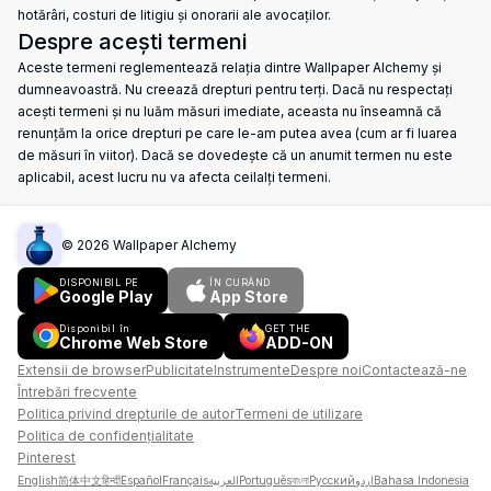
hotărâri, costuri de litigiu și onorarii ale avocaților.
Despre acești termeni
Aceste termeni reglementează relația dintre Wallpaper Alchemy și
dumneavoastră. Nu creează drepturi pentru terți. Dacă nu respectați
acești termeni și nu luăm măsuri imediate, aceasta nu înseamnă că
renunțăm la orice drepturi pe care le-am putea avea (cum ar fi luarea
de măsuri în viitor). Dacă se dovedește că un anumit termen nu este
aplicabil, acest lucru nu va afecta ceilalți termeni.
©
2026
Wallpaper Alchemy
DISPONIBIL PE
ÎN CURÂND
Google Play
App Store
Disponibil în
GET THE
Chrome Web Store
ADD-ON
Extensii de browser
Publicitate
Instrumente
Despre noi
Contactează-ne
Întrebări frecvente
Politica privind drepturile de autor
Termeni de utilizare
Politica de confidențialitate
Pinterest
English
简体中文
हिन्दी
Español
Français
العربية
Português
বাংলা
Русский
اردو
Bahasa Indonesia