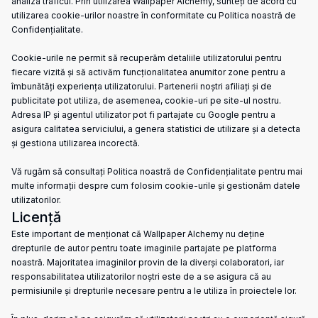
analiza traficul. Prin utilizarea Wallpaper Alchemy, sunteți de acord cu
utilizarea cookie-urilor noastre în conformitate cu Politica noastră de
Confidențialitate.
Cookie-urile ne permit să recuperăm detaliile utilizatorului pentru
fiecare vizită și să activăm funcționalitatea anumitor zone pentru a
îmbunătăți experiența utilizatorului. Partenerii noștri afiliați și de
publicitate pot utiliza, de asemenea, cookie-uri pe site-ul nostru.
Adresa IP și agentul utilizator pot fi partajate cu Google pentru a
asigura calitatea serviciului, a genera statistici de utilizare și a detecta
și gestiona utilizarea incorectă.
Vă rugăm să consultați Politica noastră de Confidențialitate pentru mai
multe informații despre cum folosim cookie-urile și gestionăm datele
utilizatorilor.
Licență
Este important de menționat că Wallpaper Alchemy nu deține
drepturile de autor pentru toate imaginile partajate pe platforma
noastră. Majoritatea imaginilor provin de la diverși colaboratori, iar
responsabilitatea utilizatorilor noștri este de a se asigura că au
permisiunile și drepturile necesare pentru a le utiliza în proiectele lor.