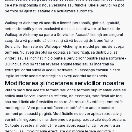
ce este disponibilă o nouă versiune sau funcție. Unele Servicii vă pot
permite să ajustați setările de actualizare automată.
Wallpaper Alchemy vă acordă o licență personală, globală, gratuită,
netransferabilă și non-exclusivă de a utiliza software-ul furnizat de
Wallpaper Alchemy ca parte a Serviciilor. Această licență are singurul
scop de a vă permite să utilizați și să vă bucurați de beneficiile
Serviciilor furnizate de Wallpaper Alchemy, în modul permis de acești
termeni. Nu aveți dreptul să copiați, să modificați, să distribuiți, să
vindeți sau să închiriați nicio parte a Serviciilor noastre sau a software-
ului inclus, nici să faceți reverse engineering sau să încercați să
extrageți codul sursă al acelui software, cu excepția cazului în care
legile interzic aceste restricții sau aveți acordul nostru scris.
Modificarea și încetarea serviciilor noastre
Putem modifica aceste termeni sau orice termeni suplimentari care se
aplică unui Serviciu pentru a reflecta, de exemplu, modificări ale legii
sau modificări ale Serviciilor noastre. Ar trebui să verificați termenii în
mod regulat. Vom posta notificarea modificărilor aduse acestor
termeni pe această pagină. Modificările nu se vor aplica retroactiv și
vor intra în vigoare nu mai devreme de paisprezece zile după postare.
Cu toate acestea, modificările care abordează funcții noi pentru un
Serviciu sau modificările efectuate din motive legale vor intra în