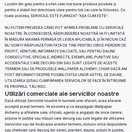
Lucrăm din greu pentru a oferi cele mai bune produse posibile și
pentru a stabili linii directoare clare pentru toți cei care le folosesc. Cu
toate acestea, SERVICIUL ESTE FURNIZAT "AȘA CUM ESTE".
NU PUTEM PREVEDEA CÂND POT APĂREA PROBLEME CU SERVICIILE
NOASTRE. ÎN CONSECINȚĂ, RĂSPUNDEREA NOASTRĂ VA FI LIMITATĂ
ÎN MĂSURA MAXIMĂ PERMISĂ DE LEGEA APLICABILĂ, ȘI ÎN NICIUN CAZ
NU VOM FI RĂSPUNZĂTORI FAȚĂ DE TINE PENTRU ORICE PIERDERI DE
PROFIT, VENITURI, INFORMAȚII SAU DATE, SAU PENTRU DAUNE
CONSECUTIVE, SPECIALE, INDIRECTE, EXEMPLARE, PUNITIVE SAU
ACCIDENTALE CARE DECURG DIN SAU SUNT LEGATE DE ACESTE
TERMENI SAU DE PRODUSELE WALLPAPER ALCHEMY, CHIAR DACĂ AM
FOST INFORMATI DESPRE POSIBILITATEA UNOR ASTFEL DE DAUNE.
UTILIZAREA ȘI/SAU CUMPĂRAREA SERVICIILOR SE FACE ÎN ÎNTREGIME
PE PROPRIUL TĂU RISC.
Utilizări comerciale ale serviciilor noastre
Dacă utilizați Serviciile noastre în numele unei afaceri, acea afacere
acceptă acești termeni. Va exonera și va despăgubi Wallpaper
Alchemy și afiliatele sale, oficialii, agenții și angajații de orice cerere,
acțiune în justiție sau măsuri care decurg sau sunt legate de utilizarea
Serviciilor sau de încălcarea acestor termeni, inclusiv orice răspundere
sau cheltuieli care decurg din cereri, pierderi, daune, acțiuni în justiție,