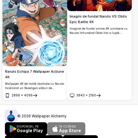
Imagini de fundal Naruto VS Obito
Epic Battle 4K
Imagine de fundal anime 4K uimitoare cu
Naruto înfruntând Obito într-o luptă
intensă.
Naruto Echipa 7 Wallpaper Acțiune
4K
Wallpaper 4K de înaltă rezoluție cu Naruto
încărcând un Rasengan alături de
coechipieri Sasuke, Sakura și sensei
2896
×
4096
3840
×
2160
Kakashi, plutind deasupra Satului Frunzei
Deschide
Deschide
Ascunse într-o operă de artă anime
uimitoare.
©
2026
Wallpaper Alchemy
DISPONIBIL PE
ÎN CURÂND
Google Play
App Store