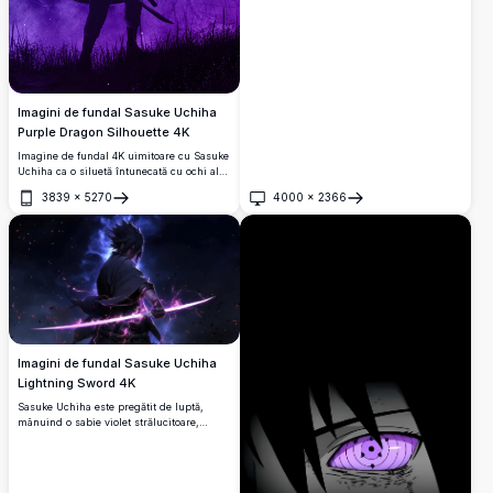
emblematicul său ochi roșu Sharingan și
ochiul mov Rinnegan strălucind intens.
Imagini de fundal Sasuke Uchiha
Purple Dragon Silhouette 4K
Imagine de fundal 4K uimitoare cu Sasuke
Uchiha ca o siluetă întunecată cu ochi albi
strălucitori, mânuind o sabie pe un fundal
3839
×
5270
4000
×
2366
violet dramatic cu un dragon fioros și
Deschide
Deschide
pagodă japoneză.
Imagini de fundal Sasuke Uchiha
Lightning Sword 4K
Sasuke Uchiha este pregătit de luptă,
mânuind o sabie violet strălucitoare,
infuzată de fulgere, pe un cer întunecat și
furtunos.