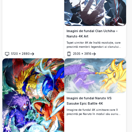
Imagini de fundal Clan Uchiha –
Naruto 4K Art
Tapet uimitor 4K de înaltă rezoluție, care
prezintă membrii legendari ai clanului
Uchiha din Naruto, cu ochi emblematici
5120
×
2880
2505
×
3816
Sharingan, efecte de chakră fulger și o
Deschide
Deschide
estetică întunecată, cinematografică, care
surprinde puterea și moștenirea clanului.
Imagini de fundal Naruto VS
Sasuke Epic Battle 4K
Imagine de fundal 4K uimitoare care îl
prezintă pe Naruto în modul său auriu
Nine-Tails Chakra, ciocnind pumnii cu
avatarul violet Susanoo al lui Sasuke într-
un câmp de luptă dramatic îmbibat de
ploaie, surprinzând una dintre cele mai