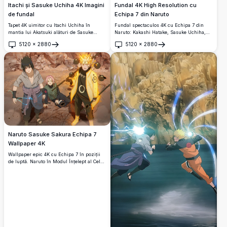
Itachi și Sasuke Uchiha 4K Imagini
Fundal 4K High Resolution cu
de fundal
Echipa 7 din Naruto
Tapet 4K uimitor cu Itachi Uchiha în
Fundal spectaculos 4K cu Echipa 7 din
mantia lui Akatsuki alături de Sasuke
Naruto: Kakashi Hatake, Sasuke Uchiha,
Uchiha, pe un fundal fulger albastru
Sakura Haruno și Naruto Uzumaki. Stil
5120
×
2880
5120
×
2880
dramatic.
clasic de artă anime cu culori vibrante pe
Deschide
Deschide
un fundal albastru cu valuri, perfect
pentru desktop.
Naruto Sasuke Sakura Echipa 7
Wallpaper 4K
Wallpaper epic 4K cu Echipa 7 în poziții
de luptă. Naruto în Modul Înțelept al Celor
Șase Căi, Sasuke cu Rinnegan și Sakura
stau uniți pe un câmp de luptă crăpat
înconjurat de teren stâncos.