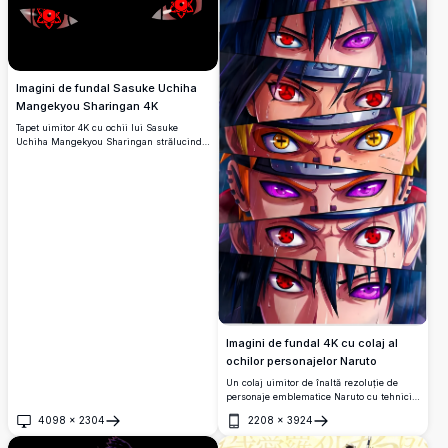
Imagini de fundal Sasuke Uchiha
Mangekyou Sharingan 4K
Tapet uimitor 4K cu ochii lui Sasuke
Uchiha Mangekyou Sharingan strălucind
în roșu purpuriu pe un fundal negru
închis.
Imagini de fundal 4K cu colaj al
ochilor personajelor Naruto
Un colaj uimitor de înaltă rezoluție de
personaje emblematice Naruto cu tehnici
puternice pentru ochi, inclusiv Sharingan,
4098
×
2304
2208
×
3924
Rinnegan și ochi Chakra cu nouă cozi.
Deschide
Deschide