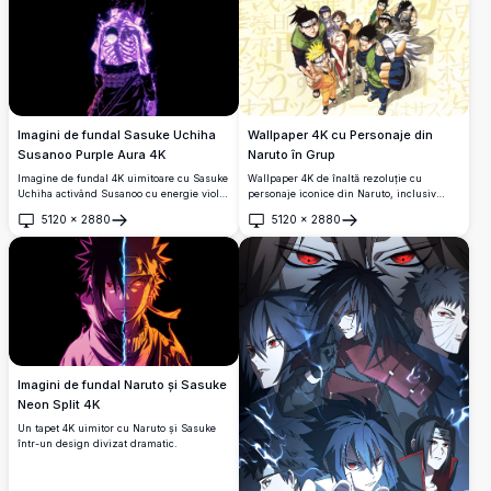
Imagini de fundal Sasuke Uchiha
Wallpaper 4K cu Personaje din
Susanoo Purple Aura 4K
Naruto în Grup
Imagine de fundal 4K uimitoare cu Sasuke
Wallpaper 4K de înaltă rezoluție cu
Uchiha activând Susanoo cu energie violet
personaje iconice din Naruto, inclusiv
strălucitoare, dezvăluind o cutie toracică
Naruto, Sakura, Sasuke, Rock Lee și alții.
5120
×
2880
5120
×
2880
schelet și simbolul clanului Uchiha pe un
Așezat pe un fundal cu kanji japonez,
Deschide
Deschide
fundal întunecat.
această ilustrație vibrantă surprinde
întreaga distribuție a Echipei 7 și prietenii
lor.
Imagini de fundal Naruto și Sasuke
Neon Split 4K
Un tapet 4K uimitor cu Naruto și Sasuke
într-un design divizat dramatic.