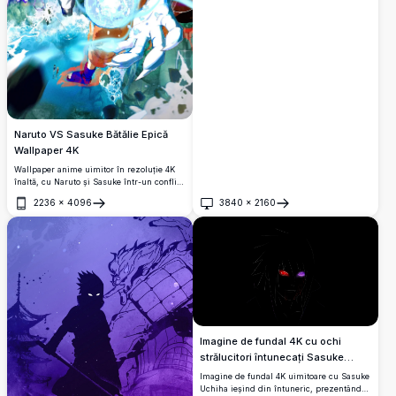
emblematice rivalități din anime.
Naruto VS Sasuke Bătălie Epică
Wallpaper 4K
Wallpaper anime uimitor în rezoluție 4K
înaltă, cu Naruto și Sasuke într-un conflict
intens. Naruto încarcă un puternic
2236
×
4096
3840
×
2160
Rasengan în timp ce Sasuke se înconjoară
Deschide
Deschide
cu chakra de fulger întunecat, cu Nouă
Cozi amenințând în spate.
Imagine de fundal 4K cu ochi
strălucitori întunecați Sasuke
Uchiha
Imagine de fundal 4K uimitoare cu Sasuke
Uchiha ieșind din întuneric, prezentând