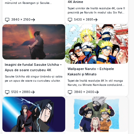
4K Anime
mânuind un Rasengan și Sasuke
încărcând un Chidori într-o confruntare
Tapet uimitor de înaltă rezoluție 4K, care îl
epică.
prezintă pe Naruto în modul său Six Paths
Sage cu chakra aurie și Sasuke învăluit în
3840
×
2160
5430
×
3891
energie violet închis, ambele în poziții
Deschide
Deschide
puternice de luptă din emblematica serie
Naruto Shippuden.
Imagini de fundal Sasuke Uchiha –
Wallpaper Naruto – Echipele
Apus de soare curcubeu 4K
Kakashi și Minato
Sasuke Uchiha stă singur ținându-și sabia
Tapet de înaltă rezoluție 4K în stil manga
pe un apus de soare cu curcubeu uluitor.
Naruto, cu Minato Namikaze conducând
echipa sa în stânga și Kakashi Hatake cu
5120
×
2880
3840
×
2400
Echipa 7 în dreapta, prezentând personaje
Deschide
Deschide
emblematice în detalii vii.