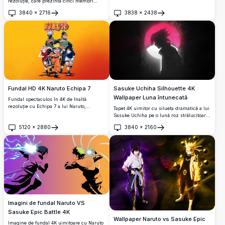
Kakashi - odihnindu-se de un copac.
rezoluție, care prezintă cinci membri
emblematici ai clanului Uchiha din
3840
×
2716
3838
×
2438
Naruto, inclusiv Madara, Itachi, Sasuke și
Deschide
Deschide
Obito, prezentându-și puternicii ochi
Sharingan într-o compoziție dramatică în
nuanțe închise.
Fundal HD 4K Naruto Echipa 7
Sasuke Uchiha Silhouette 4K
Wallpaper Luna întunecată
Fundal spectaculos în 4K de înaltă
rezoluție cu Echipa 7 a lui Naruto,
Tapet 4K uimitor cu silueta dramatică a lui
incluzând Naruto Uzumaki, Sasuke
Sasuke Uchiha pe o lună roz strălucitoare
Uchiha, Sakura Haruno, Kakashi Hatake și
pe un fundal întunecat.
5120
×
2880
3840
×
2160
Iruka Umino pe un fundal gradient vibrant
Deschide
Deschide
portocaliu-roșu.
Imagini de fundal Naruto VS
Sasuke Epic Battle 4K
Wallpaper Naruto vs Sasuke Epic
Imagine de fundal 4K uimitoare cu Naruto