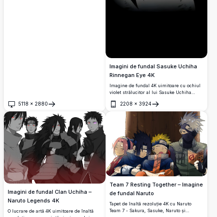
Imagini de fundal Sasuke Uchiha
Rinnegan Eye 4K
Imagine de fundal 4K uimitoare cu ochiul
violet strălucitor al lui Sasuke Uchiha
Rinnegan care iese din întuneric.
5118
×
2880
2208
×
3924
Deschide
Deschide
Team 7 Resting Together – Imagine
Imagini de fundal Clan Uchiha –
de fundal Naruto
Naruto Legends 4K
Tapet de înaltă rezoluție 4K cu Naruto
Team 7 - Sakura, Sasuke, Naruto și
O lucrare de artă 4K uimitoare de înaltă