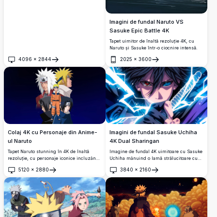
Imagini de fundal Naruto VS
Sasuke Epic Battle 4K
Tapet uimitor de înaltă rezoluție 4K, cu
Naruto și Sasuke într-o ciocnire intensă.
4096
×
2844
2025
×
3600
Deschide
Deschide
Imagini de fundal Sasuke Uchiha
Colaj 4K cu Personaje din Anime-
4K Dual Sharingan
ul Naruto
Imagine de fundal 4K uimitoare cu Sasuke
Tapet Naruto stunning în 4K de înaltă
Uchiha mânuind o lamă strălucitoare cu
rezoluție, cu personaje iconice incluzând
doi ochi Sharingan – unul roșu, unul
tânărul Naruto în salopeta sa portocalie,
5120
×
2880
3840
×
2160
albastru – înconjurat de o energie intensă
Jiraiya, Minato și două versiuni ale lui
Deschide
Deschide
a fulgerului în stil de artă anime viu.
Sasuke Uchiha, pe un fundal albastru
profund înstelat.